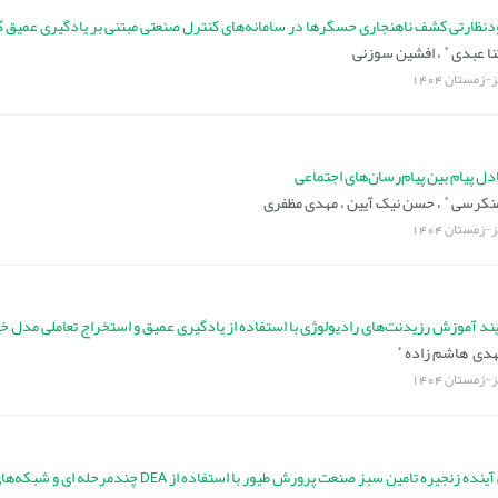
نظارتی کشف ناهنجاری حسگرها در سامانه‌های کنترل صنعتی مبتنی بر یادگیری عمیق گ
*
نا عبدی
،
افشین سوزنی
یز-زمستان
1404
دل پیام بین پیام‌رسان‌های اجتماعی
*
منکرسی
،
حسن نیک آیین ،
مهدی مظفری
یز-زمستان
1404
 آموزش رزیدنت‌های رادیولوژی با استفاده از یادگیری عمیق و استخراج تعاملی مدل 
*
دی هاشم زاده
یز-زمستان
1404
یره تامین سبز صنعت پرورش طیور با استفاده از DEA چندمرحله ای و شبکه‌های عصبی مصنوعی