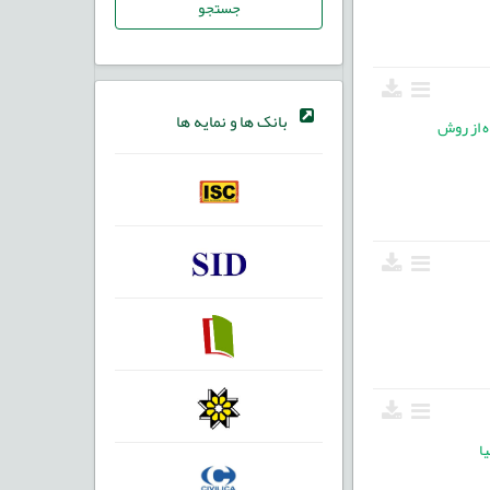
جستجو
بانک ها و نمایه ها
مدل ترکیبی پذیرش فناوری TAM و TOE با استفاده از روش
ا