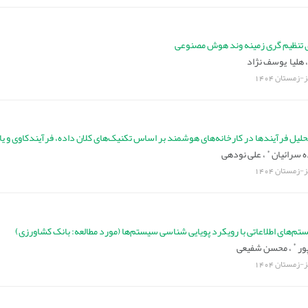
 تنظیم گری زمینه وند هوش مصنوعی
هلیا یوسف نژاد
یز-زمستان
1404
حلیل فرآیندها در کارخانه‌های هوشمند بر اساس تکنیک‌های کلان داده، فرآیندکاوی و ی
*
 سرائیان
،
علی نودهی
یز-زمستان
1404
ستم‌های اطلاعاتی با رویکرد پویایی شناسی سیستم‌ها (مورد مطالعه: بانک کشاورزی)
*
ور
،
محسن شفیعی
یز-زمستان
1404