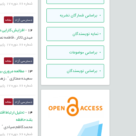
شماره
66
,
دوره
17
,
پای
•
براساس شمارگان نشریه
دسترسی آزاد
مقاله
12
-
افزايش كارايى 
•
نمایه نویسندگان
مهدی تاتار ،
فاطمه ن
شماره
66
,
دوره
17
,
پای
•
براساس موضوعات
دسترسی آزاد
مقاله
13
-
مطالعه مروری ب
•
براساس نویسندگان
*
سعیده ممتازی
،
زهر
شماره
66
,
دوره
17
,
پای
دسترسی آزاد
مقاله
14
-
تحلیل ارتباط اق
بلندحافظه
*
محمدکاظم صیادی
شماره
66
,
دوره
17
,
پای