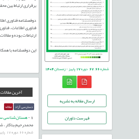
برقراری ارتباط بین محق
دوفصلنامه فناوری اطل
فناوری اطلاعات، فناور
ارتباطات بوده و مقالات
این دوفصلنامه با همکار
شماره
66
,
67
دوره
17
پاییز - زمستان
1404
آخرین مقالات
ارسال مقاله به نشریه
دسترسی آزاد
مقاله
1
-
هستان‌شناسی سازم
فهرست داوران
محمدرحیم بناکار ،
شع
شماره
66
,
دوره
17
,
پای