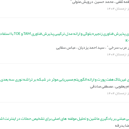
*
مه ثقفی ،
محمد حسین درویش متولی
یز-زمستان
1404
شناسایی معیارهای پذیرش فناوری زنجیره بلوکی و ارائه 
*
ر عرب سرخی
،
سید احمد یزدیان ،
عباس سقایی
یز-زمستان
1404
 غیربلاک هفت پورت و ارائه الگوریتم مسیریابی موثر در شبکه بر تراشه نوری سه بعدی
ام یعقوبی ،
مصطفی صادقی
یز-زمستان
1404
بی مبتنی بر یادگیری ماشین و تحلیل مولفه¬های اصلی برای تشخیص حملات در اینترنت اشی
ا بدرقه