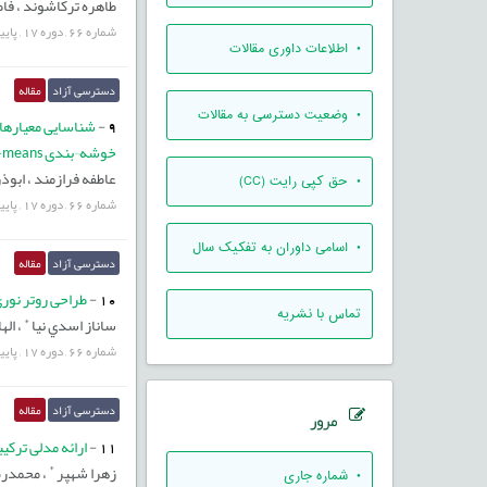
طاهره ترکاشوند ،
فاط
شماره
66
,
دوره
17
,
پای
• اطلاعات داوری مقالات
دسترسی آزاد
مقاله
• وضعیت دسترسی به مقالات
-
9
خوشه¬بندی K-means
عاطفه فرازمند ،
ابوذ
• حق کپی رایت (CC)
شماره
66
,
دوره
17
,
پای
• اسامی داوران به تفکیک سال
دسترسی آزاد
مقاله
10
-
طراحی روتر نوری
تماس با نشریه
*
ساناز اسدي نيا
،
اله
شماره
66
,
دوره
17
,
پای
دسترسی آزاد
مقاله
مرور
11
-
ارائه مدلی ترکی
*
زهرا شهپر
،
محمدرض
•
شماره جاری