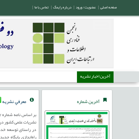
صفحه اصلی
|
عضویت/ ورود
|
درباره رایمگ
|
تماس با ما
|
آخرین اخبار نشریه
آخرین شماره
معرفي نشريه
نشریات علمی کشور در تاریخ 1386/4/23 ،به این
در راستای توسعه خدمات
راه‌اندازی پایگاه جد