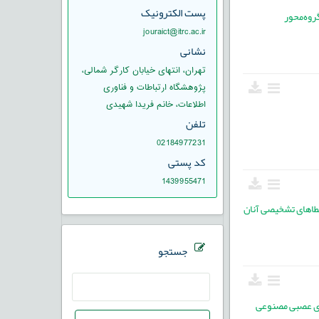
پست الکترونیک
روه‌محور
jouraict@itrc.ac.ir
نشانی
تهران، انتهای خیابان کارگر شمالی،
پژوهشگاه ارتباطات و فناوری
اطلاعات، خانم فریدا شهیدی
تلفن
02184977231
کد پستی
1439955471
خطاهای تشخیصی آنان
جستجو