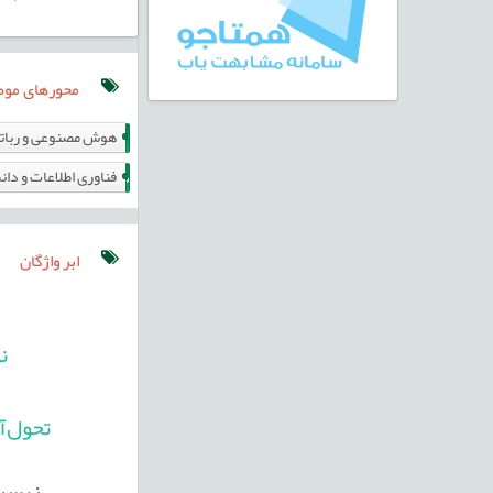
محورهای مو
32
هوش مصنوعی و ربات
15
فناوری اطلاعات و دا
ابر واژگان
ن
تحول‌آ
زیست