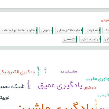
ضوعی
144
80
7
0
یک
مخابرات
جامعه الکترونیکی
عمومى
فناوری اطلاعات و ارتباطات
6
0
نش
چند رسانه‌ای
تخصصی
داده¬کاوی
یادگیری الکترونیکی
هدوپ
محاسبات مه
وآوری مخرب
یادگیری عمیق
شبکه عصب
امنیت
داده‌کاوی
فرینی
توییت
یادگیری ماشین
واژگان کلیدی
‌بوم