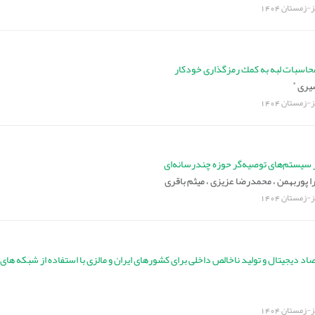
یز-زمستان
1404
محاسبات لبه به كمك رمزگذارى خودكار
*
صیری
یز-زمستان
1404
ر سیستم‌های توصیه‌گر حوزه چندرسانه‌ای
ا پوربهمن ،
محمدرضا عزیزی ،
میثم باقری
یز-زمستان
1404
تصاد دیجیتال و تولید ناخالص داخلی برای کشورهای ایران و مالزی با استفاده از شبکه های
یز-زمستان
1404