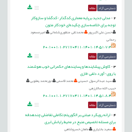
دسترسی آزاد
مقاله
2
-
مدلی جدید برپایه معماری کدگذار-کدگشا و سازوکار
توجه برای خلاصه‌سازی چکیده‌ای خودکار متون
حسن علی اکبرپور
محمدتقی منظوری‌شلمانی
امیرمسعود
رحمانی
20.1001.1.27170411.1401.14.51.7.3
دسترسی آزاد
مقاله
3
-
کاوش پیشایندها و پسایندهای حکمرانی خوب هوشمند
با روی-آورد دلفی¬فازی
سید عبدالرسول حسینی
محمد قاسمی
نورمحمد یعقوبی
حبیب الله سالارزهی
20.1001.1.27170411.1401.14.51.8.4
دسترسی آزاد
مقاله
4
-
ارائه رویکرد مبتنی بر الگوریتم تکاملی تفاضلی چندهدفه
برای مسئله تخصیص منبع در محیط رایانش ابری
سعید بختیاری
ماهان خسروشاهی