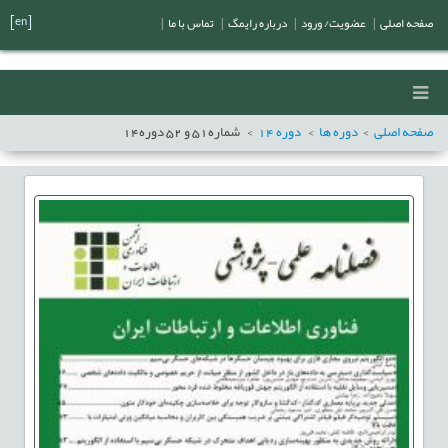
[en]
صفحه اصلی
|
عضویت/ ورود
|
درباره رایمگ
|
تماس با ما
|
صفحه اصلی
دوره ها
دوره
14
شماره
51
و
52
دوره
14