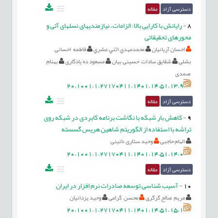
دسترسی آزاد
مقاله
8
-
رایانش با کارایی بالا: الزامات، نیازمندی‏های نسل‏های آتی و
محورهای تحقیقاتی
احسان آریانیان
محمدمهدي اثني عشري
فاطمه احسانی
بشلی
شقایق سادات حسینی بیان
مسعود ده یادگاری
بهنام
صمدی
20.1001.1.27170411.1401.14.51.13.9
دسترسی آزاد
مقاله
9
-
کاهش بار شبکه با نگاشت برنامه کابردی در شبکه روی
تراشه با استفاده از الگوریتم شاهین هریس گسسته
الهام حاجبی
وحید ستاری نائینی
20.1001.1.27170411.1401.14.51.14.0
دسترسی آزاد
مقاله
10
-
آسیب شناسی توسعه صادرات نرم افزار در ایران
مریم صالح گرگری
محسن گرامی
وحید یزدانیان
20.1001.1.27170411.1401.14.51.15.1