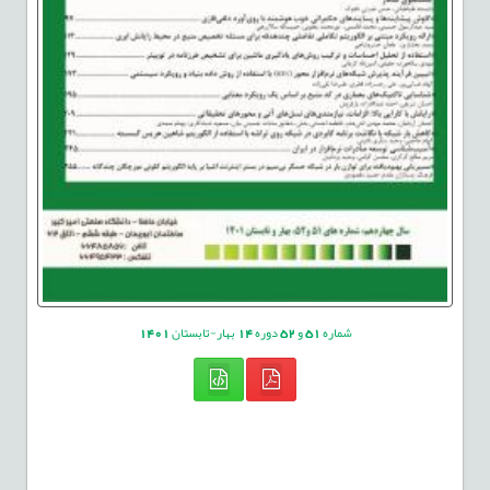
شماره
51
و
52
دوره
14
بهار-تابستان
1401