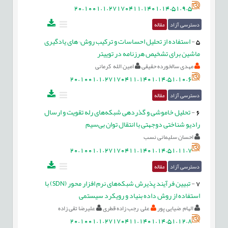
20.1001.1.27170411.1401.14.51.9.5
دسترسی آزاد
مقاله
5
-
استفاده از تحلیل احساسات و ترکیب روش¬های یادگیری
ماشین برای تشخیص هرزنامه در توییتر
مهدی سالخورده حقیقی
امین الله کرمانی
20.1001.1.27170411.1401.14.51.10.6
دسترسی آزاد
مقاله
6
-
تحلیل خاموشی و گذردهی شبکه‌های رله تقویت ‌و ‌ارسال
رادیو‌‌‌ شناختی دوجهتی با انتقال توان بی‌سیم
احسان سلیمانی نسب
20.1001.1.27170411.1401.14.51.11.7
دسترسی آزاد
مقاله
7
-
تبیین فرآیند پذیرش شبکه‌های نرم افزار محور (SDN) با
استفاده از روش داده بنیاد و رویکرد سیستمی
الهام ضیایی پور
علی رجب زاده قطری
علیرضا تقی زاده
20.1001.1.27170411.1401.14.51.12.8