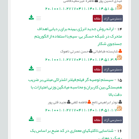
مهدی حسین پور
طاهره میرسعیدقاضی
20.1001.1.27170411.1401.14.51.5.1
دسترسی آزاد
مقاله
14
-
ارائه روش جدید انرژی بهینه برای ردیابی اهداف
متحرک در شبکه حسگر بی¬سیم با استفاده از الگوریتم
جستجوی شکار
شایسته طباطبائی
حسن نصرتی ناهوک
20.1001.1.27170411.1401.14.51.3.9
دسترسی آزاد
مقاله
15
-
سیستم توصیه گر فیلم فیلتر اشتراکی مبتنی بر ضریب
همبستگی بین کاربران و محاسبه میانگین وزنی امتیازات با
دقت بالا
نوذر ابراهیمی لامع
فاطمه ثقفی
مجید قلی پور
20.1001.1.27170411.1401.14.51.1.7
دسترسی آزاد
مقاله
16
-
شناسایی تاکتیک‏های معماری در کد منبع بر اساس یک
رویکرد معنایی