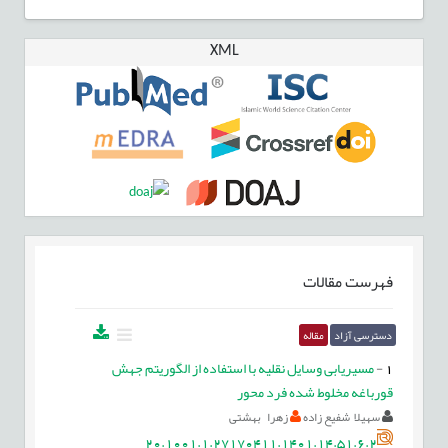
XML
فهرست مقالات
دسترسی آزاد
مقاله
1
-
مسیریابی وسایل نقلیه با استفاده از الگوریتم جهش
قورباغه مخلوط شده فرد محور
سهیلا شفیع زاده
زهرا بهشتی
20.1001.1.27170411.1401.14.51.6.2