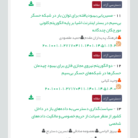
دسترسی آزاد
مقاله
11
-
مسیریابی بهبودیافته برای توازن بار در شبکه حسگر
بی‌سیم در بستر اینترنت اشیا بر پایه الگوریتم کلونی
مورچگان چندگانه
فرهنگ پدیداران مقدم
حمید مقصودی
20.1001.1.27170411.1401.14.51.16.2
دسترسی آزاد
مقاله
12
-
دو الگوریتم نیروی مجازی فازی برای بهبود چیدمان
حسگرها در شبکه‌های حسگر بی‌سیم
وحید کیانی
20.1001.1.27170411.1401.14.51.4.0
دسترسی آزاد
مقاله
13
-
سیاست‌گذاری دسترسی به داده‌های باز در داخل
کشور از منظر صیانت از حریم خصوصی و مالکیت داده‌های
شخصی
بهروز الیاسی
معصومه صادقی
نسرین دسترنج