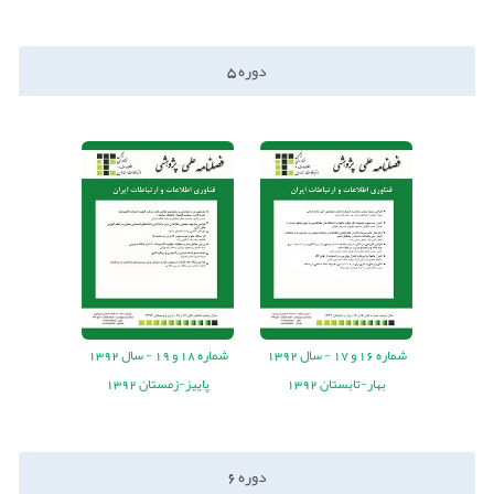
دوره
5
شماره
16
و
17
-
سال
1392
شماره
18
و
19
-
سال
1392
بهار-تابستان 1392
پاییز-زمستان 1392
دوره
6