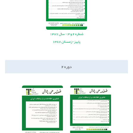
شماره
2
و
3
-
سال
1387
پاییز-زمستان 1387
دوره
2