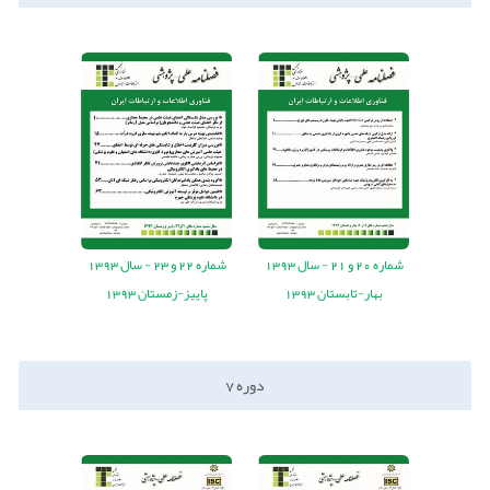
شماره
20
و
21
-
سال
1393
شماره
22
و
23
-
سال
1393
بهار-تابستان 1393
پاییز-زمستان 1393
دوره
7