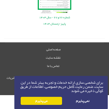
شماره
66
و
67
-
سال
1404
پاییز-زمستان 1404
صفحه اصلی
نقشه سایت
تماس با ما
حقوق این وب‌سایت متعلق به سامانه مدیریت نشریات
برای شخصی سازی ارائه خدمات و تجربه بهتر شما در این
رایمگ است.
سایت، ضمن رعایت کامل حریم خصوصی، اطلاعات از طریق
حق نشر
1405-1396
کوکی ذخیره می شوند
©
نمی پذیرم
می پذیرم