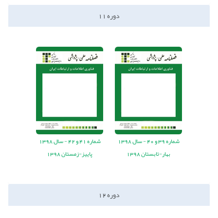
دوره
11
شماره
39
و
40
-
سال
1398
شماره
41
و
42
-
سال
1398
بهار-تابستان 1398
پاییز-زمستان 1398
دوره
12