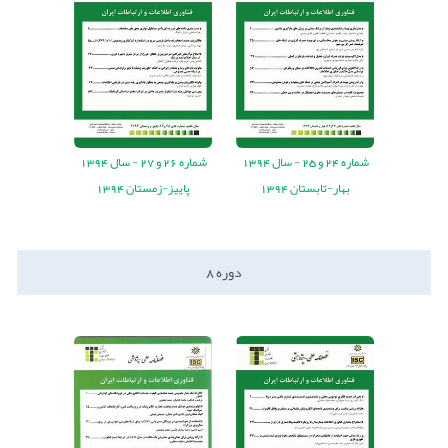
شماره
24
و
25
-
سال
1394
شماره
26
و
27
-
سال
1394
بهار-تابستان 1394
پاییز-زمستان 1394
دوره
8