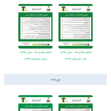
شماره
43
و
44
-
سال
1399
شماره
45
و
46
-
سال
1399
بهار-تابستان 1399
پاییز-زمستان 1399
دوره
13