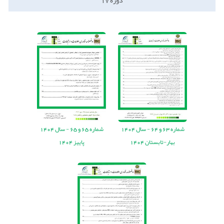
دوره
17
شماره
63
و
64
-
سال
1404
شماره
65
و
65
-
سال
1404
بهار-تابستان 1404
پاییز 1404