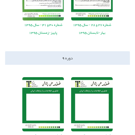
شماره
27
و
28
-
سال
1395
شماره
30
و
31
-
سال
1395
بهار-تابستان 1395
پاییز-زمستان 1395
دوره
9