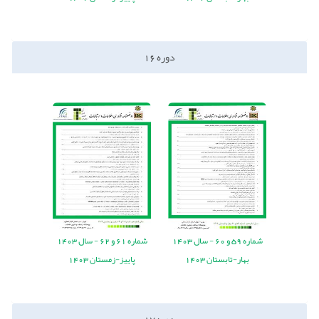
دوره
16
شماره
59
و
60
-
سال
1403
شماره
61
و
62
-
سال
1403
بهار-تابستان 1403
پاییز-زمستان 1403