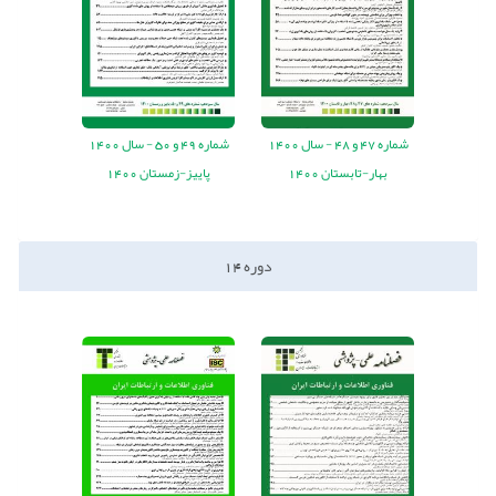
شماره
47
و
48
-
سال
1400
شماره
49
و
50
-
سال
1400
بهار-تابستان 1400
پاییز-زمستان 1400
دوره
14