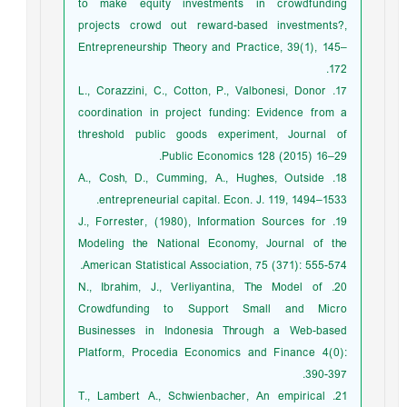
to make equity investments in crowdfunding
projects crowd out reward-based investments?,
Entrepreneurship Theory and Practice, 39(1), 145–
172.
17. L., Corazzini, C., Cotton, P., Valbonesi, Donor
coordination in project funding: Evidence from a
threshold public goods experiment, Journal of
Public Economics 128 (2015) 16–29.
18. A., Cosh, D., Cumming, A., Hughes, Outside
entrepreneurial capital. Econ. J. 119, 1494–1533.
19. J., Forrester, (1980), Information Sources for
Modeling the National Economy, Journal of the
American Statistical Association, 75 (371): 555-574.
20. N., Ibrahim, J., Verliyantina, The Model of
Crowdfunding to Support Small and Micro
Businesses in Indonesia Through a Web-based
Platform, Procedia Economics and Finance 4(0):
390-397.
21. T., Lambert A., Schwienbacher, An empirical