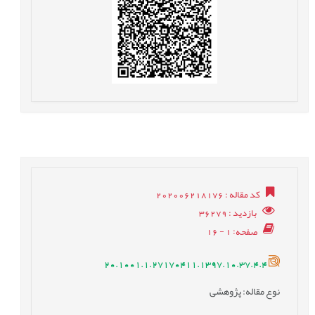
کد مقاله
: 202006218176
بازدید
: 36279
صفحه
: 1 - 16
20.1001.1.27170411.1397.10.37.4.4
نوع مقاله
: پژوهشی