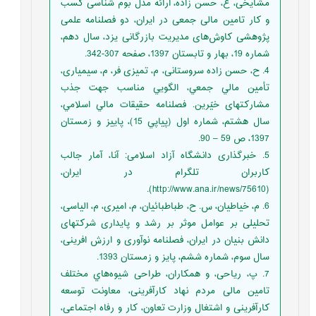
مشایخی، ع، حسن زاده، ارائه مدل بوم شناسی کسب
و کار تامین مالی جمعی در ایران، دو فصلنامه علمی
پژوهشی کاوش‌های مدیریت بازرگانی یزد، سال دهم،
شماره 19، بهار و تابستان 1397، صفحه 307-342.
4. ح، حسن زاده سروستانی، م، تمیزی فر، م، سیمیاری،
تأمين مالي جمعي، الگویي مناسب جهت جذب
مشارکتهای خيّرین. فصلنامه حقيقات مالي اسلامي،
سال هشتم، شماره اول (پياپي 15)، پایيز و زمستان
1397، ص 59 – 90.
5. خبرگذاری دانشگاه آزاد اسلامی: آنا، آمار جالب
کاربران تلگرام در ایران،
(http://www.ana.ir/news/75610).
6. م، خیاطیان، س. ح، طباطبائیان، م، امیری، م، الیاسی،
تحلیلی بر عوامل موثر بر رشد و پایداری شرکتهای
دانش بنیان در ایران، فصلنامه نوآوری و ارزش افرینی،
سال سوم، شماره ششم، پایز و زمستان 1393.
7. پ، ریاحی،‌ و همکاران، طراحی شیوه‌هاي مختلف
تامین مالی مردم نهاد کارآفرینی،‌ معاونت توسعه
کارآفرینی و اشتغال وزارت تعاون، کار و رفاه اجتماعی،‌