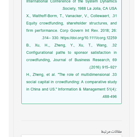
International Conference of the System Dynamics
Society, 1988 La Jolla, CA USA.
31. X., Walthoff-Borm, T., Vanacker, V., Collewaert,
Equity crowdfunding, shareholder structures, and
firm performance. Corp Govern Int Rev. 2018; 26:
314– 330. https://doi.org/10.1111/corg.12259.
32. B., Xu, H.,, Zheng, Y., Xu, T., Wang,
Configurational paths to sponsor satisfaction in
crowdfunding, Journal of Business Research, 69
(2016) 915–927.
33. H., Zheng, et al. "The role of multidimensional
social capital in crowdfunding: A comparative study
in China and US." Information & Management 51(4):
488-496.
مقالات مرتبط