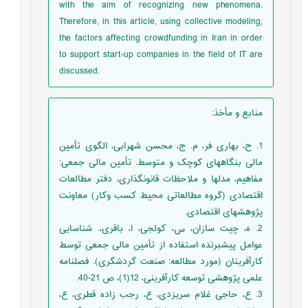
with the aim of recognizing new phenomena.
Therefore, in this article, using collective modeling,
the factors affecting crowdfunding in Iran in order
to support start-up companies in the field of IT are
discussed.
منابع و مأخذ
:
1. ح، بهاری فر، م. ج، محسن شهرابی، الگوی تأمين
مالی بنگاههای کوچک و متوسط. تأمين مالی جمعی:
مفاهيم، مدلها و ملاحظات قانونگذاری، دفتر مطالعات
اقتصادی (گروه مطالعاتی محيط کسب وکار) معاونت
پژوهشهای اقتصادی.
2. ه، چیت سازان، س، کولجی، ا، باقری،. شناسایی
عوامل پیش‏برنده استفاده از تأمین‌ مالی‌ جمعی توسط
کارآفرینان (مورد مطالعه: صنعت گردشگری). فصلنامه
علمی پژوهشی توسعه کارآفرینی، 12(1)، ص 21-40.
3. ع، حاجی غلام سریزدی، ع، رجب زاده قطری، ع،