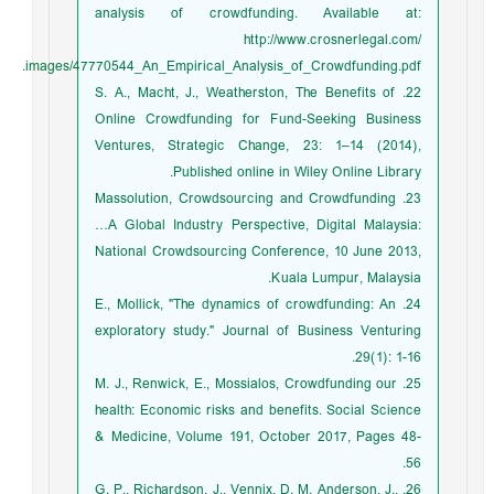
analysis of crowdfunding. Available at:
http://www.crosnerlegal.com/
images/47770544_An_Empirical_Analysis_of_Crowdfunding.pdf.
22. S. A., Macht, J., Weatherston, The Benefits of
Online Crowdfunding for Fund-Seeking Business
Ventures, Strategic Change, 23: 1–14 (2014),
Published online in Wiley Online Library.
23. Massolution, Crowdsourcing and Crowdfunding
…A Global Industry Perspective, Digital Malaysia:
National Crowdsourcing Conference, 10 June 2013,
Kuala Lumpur, Malaysia.
24. E., Mollick, "The dynamics of crowdfunding: An
exploratory study." Journal of Business Venturing
29(1): 1-16.
25. M. J., Renwick, E., Mossialos, Crowdfunding our
health: Economic risks and benefits. Social Science
& Medicine, Volume 191, October 2017, Pages 48-
56.
26. G. P., Richardson, J., Vennix, D. M. Anderson, J.,