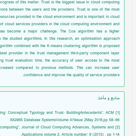
progress of this matter. Trust is the biggest issue in cloud computing
ctions between the users and the providers. Trust is one of the most
sources provided in the cloud environment and is important in cloud
of cloud services providers in the cloud computing environment and
 has become a major challenge. The Coa algorithm has a higher
the studied algorithms. In this research, an optimization approach
gorithm combined with the K-means clustering algorithm is proposed
 best provider in the trust management third-party component layer
ng trust evaluation time, the accuracy of user access to the most
increased compared to previous methods. This can increase user
confidence and improve the quality of service providers.
منابع و مأخذ
:
puting: Conceptual Typology and Trust- BuildingAntecedents”, ACM
SIGMIS Database SystemsVolume 47Issue 2May 2016,pp 58–96
oud computing”, Journal of Cloud Computing Advances, Systems and
Applications volume 2, Article number: 9 (2013) , pp 1-14.