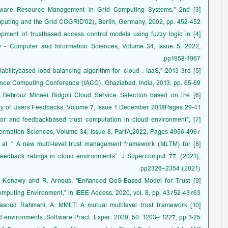
t-Aware Resource Management in Grid Computing Systems," 2nd
uting and the Grid CCGRID'02), Berlin, Germany, 2002, pp. 452-452.
elopment of trustbased access control models using fuzzy logic in
y - Computer and Information Sciences, Volume 34, Issue 5, 2022,
pp1958-1967.
liabilitybased load balancing algorithm for cloud . IaaS," 2013 3rd
ance Computing Conference (IACC), Ghaziabad, India, 2013, pp. 65-69.
d Behrouz Minaei Bidgoli Cloud Service Selection based on the
ncy of Users’Feedbacks, Volume 7, Issue 1 December 2018Pages 29-41.
avior and feedbackbased trust computation in cloud environment”,
formation Sciences, Volume 34, Issue 8, PartA,2022, Pages 4956-4967.
 et al. " A new multi-level trust management framework (MLTM) for
 feedback ratings in cloud environments”. J Supercomput 77, (2021),
pp2326–2354 (2021).
 M. El-Kenawy and R. Arnous, "Enhanced QoS-Based Model for Trust
mputing Environment," in IEEE Access, 2020, vol. 8, pp. 43752-43763.
, Masoud Rahmani, A. MMLT: A mutual multilevel trust framework
ud environments. Software Pract .Exper. 2020; 50: 1203– 1227, pp 1-25.