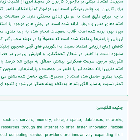
مدیریت اعتماد مبتنی بر بازخورد کاربران در محیط ابری از اهمیت زیا
برای کاربران ابر، چالش برانگیز است. این موضوع که آیا انتخاب تامین ک
تا چه میزان دقیق است به عوامل زیادی بستگی دارد. در مطالعات
اعتمادهای عینی و درونی ارائه شده است. در روش های موجود با است
میوه بهره برده شده است. قالب تحقیقات انجام شده به رتبه بندی، م
ارزیابی پارامترها پرداخته شده است که معمولاٌ یا در بهینه محلی گیر 
کاهش زمان ارزیابی اعتماد نسبت به الگوریتم های قبلی همچون ژنتیک ب
مشهود است، با تغییر در شعاع تخمگذاری و افزایش بررسی در فضای 
الگوریتم مرجع، سر
اعتمادترین ارائه دهنده نیز با تغییر در جمعیت و پارامترهایی همچون تع
کمتر نسبت به سایر الگوریتم ها به نقطه بهینه همگرا می شود و نتیجه ا
چکیده انگلیسی
:
s such as servers, memory, storage space, databases, networks,
 resources through the internet to offer faster innovation, flexible
loud computing service providers are innovatively expanding their