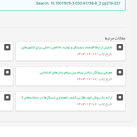
Search. 10.1007/978-3-030-91738-8_2 pp219-227.
مقالات مرتبط
تحلیل ارتباط اقتصاد دیجیتال و تولید ناخالص داخلی برای کشورهای ایران و مالزی با استفاده از شبکه های عصبی کوتاه‌نگر بلندحافظه
تاریخ چاپ
: 1404/12/07
معرفی پروتکل تبادل پیام بین پیام‌رسان‌های اجتماعی
تاریخ چاپ
: 1404/12/07
ارائه یک روش خودنظارتی کشف ناهنجاری حسگرها در سامانه‌های کنترل صنعتی مبتنی بر یادگیری عمیق گروه‌محور
تاریخ چاپ
: 1404/12/07