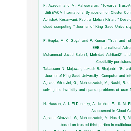
[3] F. Azzedin and M. Maheswaran, "Towards Trus
IEEE/ACM International Symposium on Cluster Comp
[4] Abhishek Kesarwani, Pabitra Mohan Khilar, " Dev
cloud computing " Journal of King Saud Universit
[5] P. Gupta, M. K. Goyal and P. Kumar, "Trust and re
IEEE International Adv
[6] Mohammad Javad Salehi1, Mehrdad Ashtiani2* an
Credibility persiste
[7] Tabassum N. Mujawar, Lokesh B. Bhajantri, “Beh
Journal of King Saud University - Computer and In
[8] Aghaee Ghazvini, G., Mohsenzadeh, M., Nasiri, R.
solving the invalidity and sparse problems of user
[9] H. Hassan, A. I. El-Desouky, A. Ibrahim, E. -S.
Assessment in Cloud Co
[10] Aghaee Ghazvini, G, Mohsenzadeh, M, Nasiri, R
based on trusted third parties in multiclo