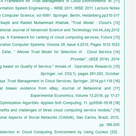
vice: A Framework for Trust Management in Cloud Environments” In:
nformation System Engineering – WISE 2011. WISE 2011. Lecture Notes
n Computer Science, vol 6997. Springer, Berlin, Heidelberg.pp315-317.
d Saqib and Rashid Muhammad Khattak, “Trust Model : Cloud’s
ational Journal of Advanced Science and Technology Vol.44,July,2012.
uyya, A framework for ranking of cloud computing services, Future
ration Computer Systems, Volume 29, Issue 4,2013, Pages 1012-1023,
an Zafar, “ ANovel Trust Model for Selection of . Cloud Service
Provider”, (IEEE 2014) ,2014.
ting based on Quality of Service," Annals of . Operations Research,
Springer, vol. 233(1), pages 281-292, October.
[16] Talal H. Noor, Quan Z. Sheng, Athman Bouguettaya ,Trust Management in Cloud Services, Springer, 2014,pp1-119.
ltural biases: evidence from eBay, Journal of Behavioral and
Experimental Economics, Volume 72,2018, pp 17-27.
[18] Rajabioun, Ramin. (2011). Cuckoo Optimization Algorithm. Applied Soft Computing. 11. pp5508–5518.
"Benefits and challenges of three cloud computing service models,"
onal Aspects of Social Networks (CASoN), Sao Carlos, Brazil, 2012,
pp. 198-205
ice Selection in Cloud Computing Environment by Using Cuckoo