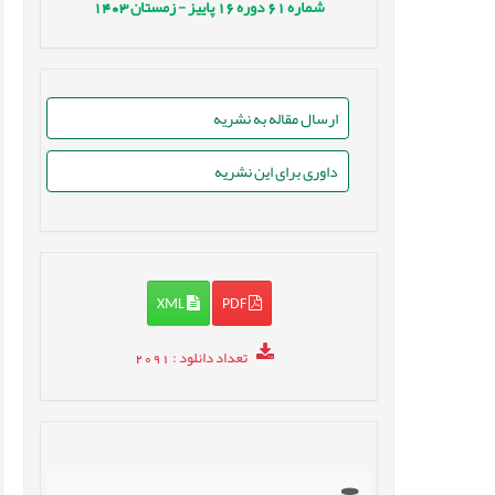
شماره
61
دوره
16
پاییز - زمستان
1403
ارسال مقاله به نشریه
داوری برای این نشریه
XML
PDF
تعداد دانلود
: 2091