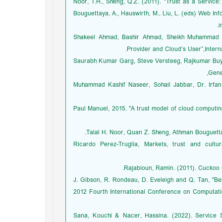
[11] Noor, T.H., Sheng, Q.Z. (2011). “Trust as a Ser
Bouguettaya, A., Hauswirth, M., Liu, L. (eds) Web I
i
[12] Shakeel Ahmad, Bashir Ahmad, Sheikh Muhamma
Provider and Cloud’s User”,Intern
[13] Saurabh Kumar Garg, Steve Versteeg, Rajkumar B
Gene
[14] Muhammad Kashif Naseer, Sohail Jabbar, Dr. Irf
[15] Paul Manuel, 2015. "A trust model of cloud compu
[17] Ricardo Perez-Truglia, Markets, trust and cu
[19] J. Gibson, R. Rondeau, D. Eveleigh and Q. Tan, 
2012 Fourth International Conference on Computati
. [20] Sana, Kouchi & Nacer, Hassina. (2022). Serv