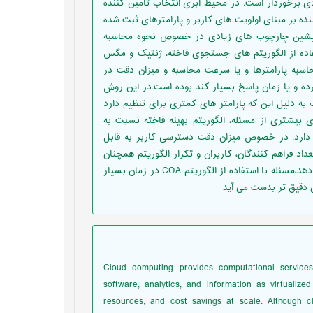
دی برخوردار است. در محیط ابری انتخاب تامین کننده
ننده بر مبنای اولویت های کاربر و پارامترهای ثبت شده
 پیشین چارچوب های زیادی در خصوص نحوه محاسبه
فاده از الگوریتم های جستجوی فاخته، ژنتیک و مگس
حاسبه پارامترها و یا سرعت محاسبه و میزان دقت در
کرده و یا زمان پاسخ بسیار کند بوده است.در این روش
ه دلیل این که پارامتر های کمتری برای تنظیم دارد
بیشتری از مسئله، الگوریتم بهینه فاخته نسبت به
عت همگرایی بیشتر، حداقل به میزان 5.9 درصد را دارد. در خصوص میزان دقت دسترسی کاربر به قابل
داد فراهم کنندگان، کاربران و تکرار الگوریتم همچنان
نتیجه بهتری حاصل شده است. در مجموع، نتایج حاصل شده نشان می دهد،مسئله با استفاده از الگوریتم COA در زمان بسیار
ی دقیق تر بدست می آید
Cloud computing provides computational service
software, analytics, and information as virtualized
resources, and cost savings at scale. Although c