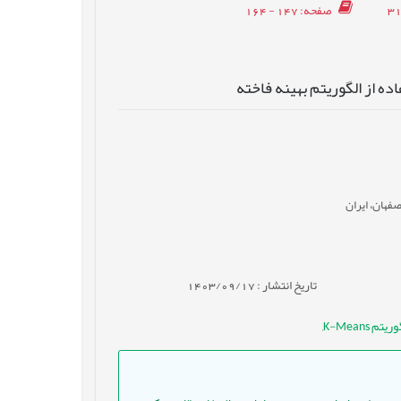
صفحه
: 147 - 164
ده از الگوریتم بهینه فاخته
فهان، ایران
تاریخ انتشار : 1403/09/17
یتم K-Means
,