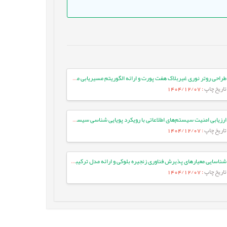
طراحی روتر نوری غیربلاک هفت پورت و ارائه الگوریتم مسیریابی موثر در شبکه بر تراشه نوری سه بعدی
تاریخ چاپ
: 1404/12/07
ارزیابی امنیت سیستم‌های اطلاعاتی با رویکرد پویایی شناسی سیستم‌ها (مورد مطالعه: بانک کشاورزی)
تاریخ چاپ
: 1404/12/07
شناسایی معیارهای پذیرش فناوری زنجیره بلوکی و ارائه مدل ترکیبی پذیرش فناوری TAM و TOE با استفاده از روش خوشه¬بندی K-means
تاریخ چاپ
: 1404/12/07