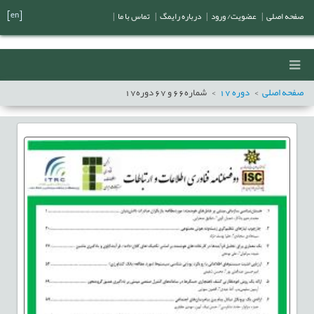
[en]
صفحه اصلی
|
عضویت/ ورود
|
درباره رایمگ
|
تماس با ما
|
صفحه اصلی
دوره
17
شماره
66
و
67
دوره
17