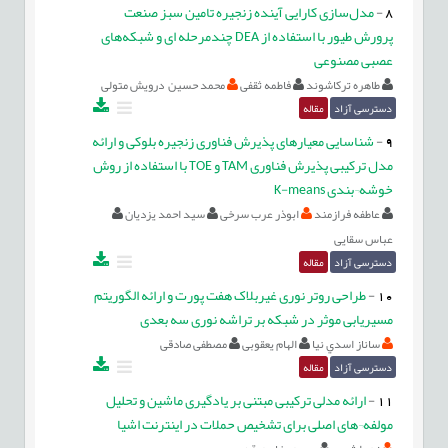
8
-
مدل‌سازی کارایی آینده زنجیره تامین سبز صنعت
پرورش طیور با استفاده از DEA چندمرحله ای و شبکه‌های
عصبی مصنوعی
طاهره ترکاشوند
فاطمه ثقفی
محمد حسین درویش متولی
دسترسی آزاد
مقاله
9
-
شناسایی معیارهای پذیرش فناوری زنجیره بلوکی و ارائه
مدل ترکیبی پذیرش فناوری TAM و TOE با استفاده از روش
خوشه¬بندی K-means
عاطفه فرازمند
ابوذر عرب سرخی
سید احمد یزدیان
عباس سقایی
دسترسی آزاد
مقاله
10
-
طراحی روتر نوری غیربلاک هفت پورت و ارائه الگوریتم
مسیریابی موثر در شبکه بر تراشه نوری سه بعدی
ساناز اسدي نيا
الهام یعقوبی
مصطفی صادقی
دسترسی آزاد
مقاله
11
-
ارائه مدلی ترکیبی مبتنی بر یادگیری ماشین و تحلیل
مولفه¬های اصلی برای تشخیص حملات در اینترنت اشیا