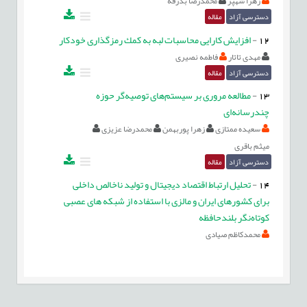
زهرا شهپر
محمدرضا بدرقه
دسترسی آزاد
مقاله
12
-
افزايش كارايى محاسبات لبه به كمك رمزگذارى خودكار
مهدی تاتار
فاطمه نصیری
دسترسی آزاد
مقاله
13
-
مطالعه مروری بر سیستم‌های توصیه‌گر حوزه
چندرسانه‌ای
سعیده ممتازی
زهرا پوربهمن
محمدرضا عزیزی
میثم باقری
دسترسی آزاد
مقاله
14
-
تحلیل ارتباط اقتصاد دیجیتال و تولید ناخالص داخلی
برای کشورهای ایران و مالزی با استفاده از شبکه های عصبی
کوتاه‌نگر بلندحافظه
محمدکاظم صیادی