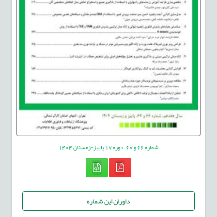
شماره
66
و
67
دوره
17
پاییز-زمستان
1404
داوران این شماره