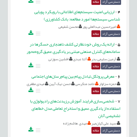
دسترسی آزاد
مقاله
4
-
ارزیابی امنیت سیستم‌های اطلاعاتی با رویکرد پویایی
شناسی سیستم‌ها (مورد مطالعه: بانک کشاورزی)
امیرحسین عبدالعلی پور
محسن شفیعی
دسترسی آزاد
مقاله
5
-
ارائه یک روش خودنظارتی کشف ناهنجاری حسگرها در
سامانه‌های کنترل صنعتی مبتنی بر یادگیری عمیق گروه‌محور
آرمین سلیمی بدر
آتنا عبدی
افشین سوزنی
دسترسی آزاد
مقاله
6
-
معرفی پروتکل تبادل پیام بین پیام‌رسان‌های اجتماعی
حمزه سزاوار
حامد منکرسی
حسن نیک آیین
مهدی مظفری
دسترسی آزاد
مقاله
7
-
شخصی‌سازی فرایند آموزش رزیدنت‌های رادیولوژی با
استفاده از یادگیری عمیق و استخراج تعاملی مدل خطاهای
تشخیصی آنان
سید علی کیان‌مهر
مهدی هاشم زاده
دسترسی آزاد
مقاله