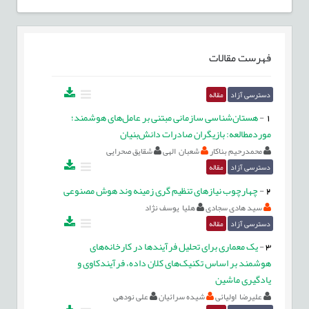
فهرست مقالات
دسترسی آزاد
مقاله
1
-
هستان‌شناسی سازمانی مبتنی بر عامل‌های هوشمند؛
مورد‌مطالعه: بازیگران صادرات دانش‌بنیان
محمدرحیم بناکار
شعبان الهی
شقایق صحرایی
دسترسی آزاد
مقاله
2
-
چهارچوب نیازهای تنظیم گری زمینه وند هوش مصنوعی
سید هادی سجادی
هلیا یوسف نژاد
دسترسی آزاد
مقاله
3
-
یک معماری برای تحلیل فرآیندها در کارخانه‌های
هوشمند بر اساس تکنیک‌های کلان داده، فرآیندکاوی و
یادگیری ماشین
علیرضا اولیائی
شیده سرائیان
علی نودهی