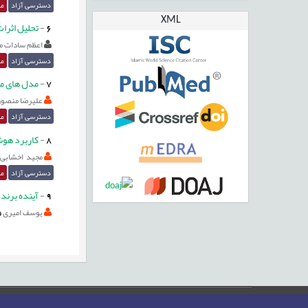
دسترسی آزاد
مق
XML
6
-
تحلیل اثرا
اعظم سادات م
دسترسی آزاد
مق
7
-
مدل های مح
علیرضا منصو
دسترسی آزاد
مق
8
-
کاربرد هوش
مجید اخشابی
دسترسی آزاد
مق
9
-
آینده برندس
یوسف امیری
صفحه اصلی
نقشه سایت
تماس با ما