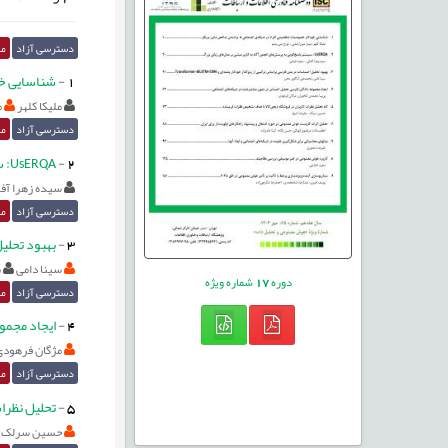
دسترسی آزاد
مق
1
-
شناسایی خو
ملیکا کلهر
م
دسترسی آزاد
مق
2
-
UsERQA: سیستم پاسخ‌گویی به پرسش‌های انجمن آگاه به کاربر مبتنی بر مدل‌های زبانی بزرگ
سیده زهرا آفت
دسترسی آزاد
مق
3
-
بهبود تحلیل ا
سینا دامی
م
دوره
17
شماره ویژه
دسترسی آزاد
مق
4
-
ایجاد مجمو
مژگان فرهودی
دسترسی آزاد
مق
5
-
تحلیل نظرا
حسین سرلک