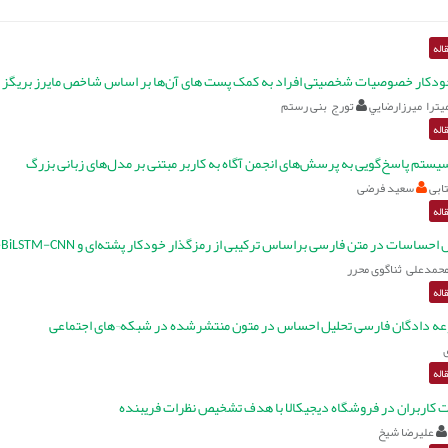
اله
دکار خصوصیات شخصیتی افراد به کمک پست های آن‌ها بر اساس شاخص مایرز بریگز
يترا ميرزارضايي
تورج بنی رستم
اله
ابی
سعید فرضی
اله
حساسات در متن فارسی براساس ترکیبی از رمزگذار خودکار پشته‌ای و Transformer-BiLSTM-CNN
حمدعلی ثناگوی محرر
اله
عه دادگان فارسی تحلیل احساس در متون منتشرشده در شبکه¬های اجتماعی
اله
ت کاربران در فروشگاه دیجیکالا با هدف تشخیص نظرات فریبنده
علیرضا شیخ