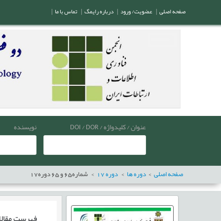
صفحه اصلی
|
عضویت/ ورود
|
درباره رایمگ
|
تماس با ما
|
عنوان / کلیدواژه / DOI / DOR
نویسنده
صفحه اصلی
دوره ها
دوره
17
شماره
65
و
65
دوره
17
فهرست مقال