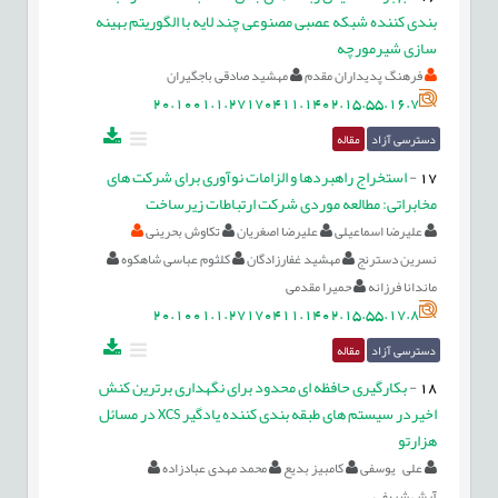
بندی کننده شبکه عصبی مصنوعی چند لایه با الگوریتم بهینه
سازی شیرمورچه
فرهنگ پدیداران مقدم
مهشید صادقی باجگیران
20.1001.1.27170411.1402.15.55.16.7
دسترسی آزاد
مقاله
17
-
استخراج راهبردها و الزامات نوآوری برای شرکت های
مخابراتی: مطالعه موردی شرکت ارتباطات زیرساخت
علیرضا اسماعیلی
علیرضا اصغریان
تکاوش بحرینی
نسرین دسترنج
مهشید غفارزادگان
کلثوم عباسی شاهکوه
ماندانا فرزانه
حمیرا مقدمی
20.1001.1.27170411.1402.15.55.17.8
دسترسی آزاد
مقاله
18
-
بکارگیری حافظه ای محدود برای نگهداری برترین کنش
اخیردر سیستم های طبقه بندی کننده یادگیر XCS در مسائل
هزارتو
علی یوسفی
کامبیز بدیع
محمد مهدی عبادزاده
آرش شریفی