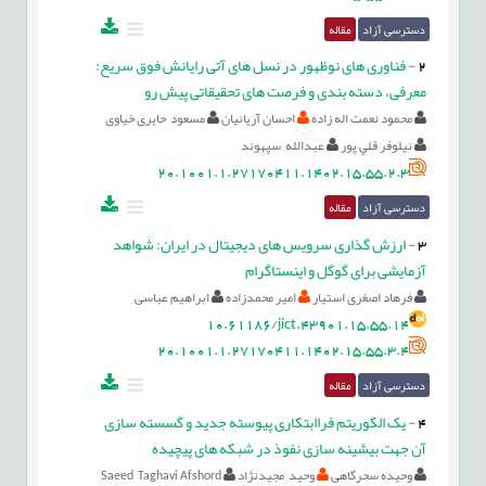
دسترسی آزاد
مقاله
2
-
فناوری های نوظهور در نسل های آتی رایانش فوق سریع:
معرفی، دسته بندی و فرصت های تحقیقاتی پیش رو
محمود نعمت اله زاده
احسان آریانیان
مسعود حایری خیاوی
نيلوفر قلي پور
عبدالله سپهوند
20.1001.1.27170411.1402.15.55.2.3
دسترسی آزاد
مقاله
3
-
ارزش گذاری سرویس های دیجیتال در ایران: شواهد
آزمایشی برای گوگل و اینستاگرام
فرهاد اصغری استیار
امیر محمدزاده
ابراهیم عباسی
10.61186/jict.43901.15.55.14
20.1001.1.27170411.1402.15.55.3.4
دسترسی آزاد
مقاله
4
-
یک الگوریتم فراابتکاری پیوسته جدید و گسسته سازی
آن جهت بیشینه سازی نفوذ در شبکه های پیچیده
وحیده سحرگاهی
وحید مجیدنژاد
Saeed Taghavi Afshord