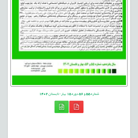
شماره
55
و
56
دوره
15
بهار-تابستان
1402