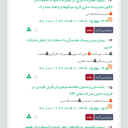
الگوریتم بهینه سازي گروه میگوها و چاهک متحرک
شایسته طباطبائی
20.1001.1.27170411.1402.15.55.13.4
دسترسی آزاد
مقاله
14
-
پیش بینی ریسک نقدینگی با استفاده از تحلیل تمایلات
خبری
حامد میرشک
امیر البدوی
مهرداد کارگری
محمد
علی رستگار
محمد طالبی
20.1001.1.27170411.1402.15.55.14.5
دسترسی آزاد
مقاله
15
-
شناسایی و تحلیل نقاط تصمیم و بازیگران کلیدی در
فرایند تامین شرکت های EPC
سیده مطهره حسینی
محمد اقدسی
20.1001.1.27170411.1402.15.55.15.6
دسترسی آزاد
مقاله
16
-
بهبود تشخیص وبگاه های جعل شده با استفاده از طبقه