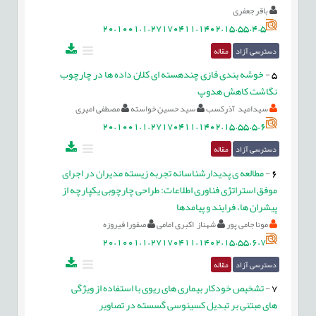
باقر جعفری
20.1001.1.27170411.1402.15.55.4.5
دسترسی آزاد
مقاله
5
-
خوشه بندی فازی چندهسته ای کلان داده ها در چارچوب
نگاشت کاهش هدوپ
سیدامید آذرکسب
سید حسین خواسته
مصطفی امیری
20.1001.1.27170411.1402.15.55.5.6
دسترسی آزاد
مقاله
6
-
مطالعه ی پدیدارشناسانه تجربه زیسته مدیران در اجرای
موفق استراتژی فناوری اطلاعات: طراحی چارچوبی یکپارچه از
پیشران ها، فرایند و پیامدها
مونا جامی پور
شهناز اکبری امامی
صفورا فیروزه
20.1001.1.27170411.1402.15.55.6.7
دسترسی آزاد
مقاله
7
-
تشخیص خودکار بیماری های ریوی با استفاده از ویژگی
های مبتنی بر تبدیل کسینوسی گسسته در تصاویر