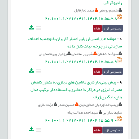
رادیوگرافی
شمیم یوسفی
صمد نجارقابل
20.1001.1.27170411.1402.15.55.7.8
دسترسی آزاد
مقاله
8
-
مولفه های اصلی ارزیابی اعتبار کاربران با توجه به اهداف
سازمانی در چرخۀ حیات کلان داده
سوگند دهقان
شهریار محمدی
روجیار پیرمحمدیانی
20.1001.1.27170411.1402.15.55.8.9
دسترسی آزاد
مقاله
9
-
پیش بینی بار کاری ماشین های مجازی به منظور کاهش
مصرف انرژی در مراکز داده ابری با استفاده از ترکیب مدل
های یادگیری ژرف
زینب خداوردیان خداوردیان
حسین صدر
مژده نظری
سلیماندارابی
سید احمد عدالت پناه
20.1001.1.27170411.1402.15.55.9.0
دسترسی آزاد
مقاله