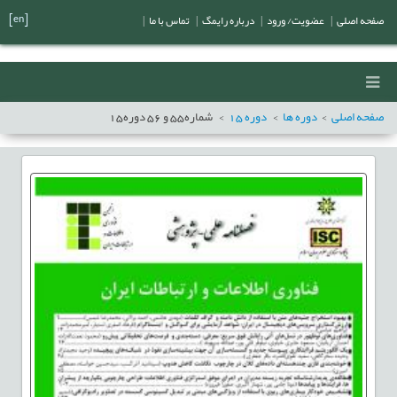
[en]
صفحه اصلی
|
عضویت/ ورود
|
درباره رایمگ
|
تماس با ما
|
صفحه اصلی
دوره ها
دوره
15
شماره
55
و
56
دوره
15