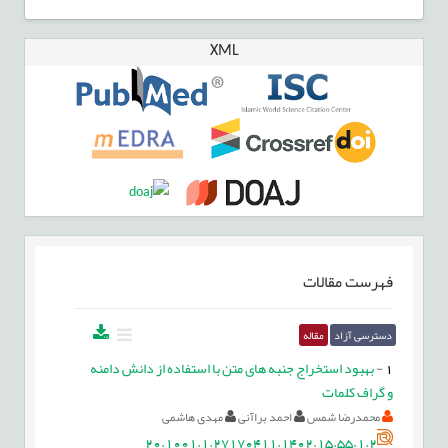
XML
فهرست مقالات
دسترسی آزاد
مقاله
1
-
بهبود استخراج جنبه های متن با استفاده از دانش دامنه
و گراف کلمات
محمدرضا شمس
احمد براآنی
مهدی هاشمی
20.1001.1.27170411.1402.15.55.1.2