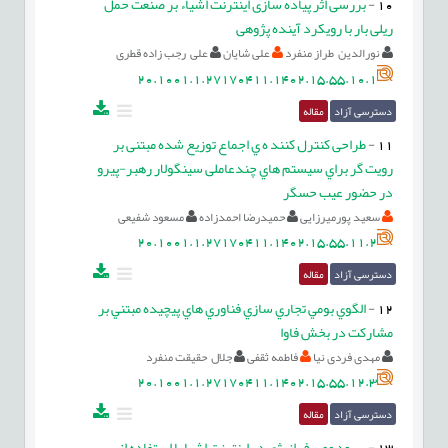
10
-
بررسی اثر پیاده سازی اینترنت اشیاء بر صنعت حمل
ریلی بار با رویکرد آینده پژوهی
نورالدین طراز منفرد
علی شایان
علی رجب زاده قطری
20.1001.1.27170411.1402.15.55.10.1
دسترسی آزاد
مقاله
11
-
طراحی کنترل کنند ه ي اجماع توزیع شده مبتنی بر
رویت گر براي سیستم هاي چندعاملی سینگولار رهبر-پیرو
در حضور عیب حسگر
سعید پورمیرزایی
حمیدرضا احمدزاده
مسعود شفیعی
20.1001.1.27170411.1402.15.55.11.2
دسترسی آزاد
مقاله
12
-
الگوي بومي تجاري سازي فناوري هاي پيچيده مبتني بر
مشارکت در بخش فاوا
مهدی فردی نیا
فاطمه ثقفی
جلال حقیقت منفرد
20.1001.1.27170411.1402.15.55.12.3
دسترسی آزاد
مقاله
13
-
بهبود مصرف انرژي در اینترنت اشیا با استفاده از