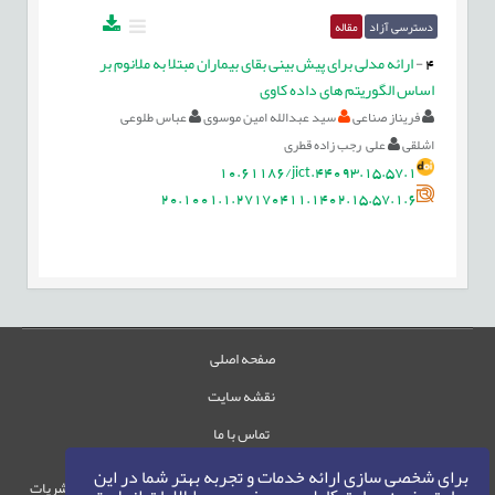
دسترسی آزاد
مقاله
4
-
ارائه مدلی برای پیش بینی بقای بیماران مبتلا به ملانوم بر
اساس الگوریتم های داده کاوی
فریناز صناعی
سید عبدالله امین موسوی
عباس طلوعی
اشلقی
علی رجب زاده قطری
10.61186/jict.44093.15.57.1
20.1001.1.27170411.1402.15.57.1.6
صفحه اصلی
نقشه سایت
تماس با ما
برای شخصی سازی ارائه خدمات و تجربه بهتر شما در این
حقوق این وب‌سایت متعلق به سامانه مدیریت نشریات