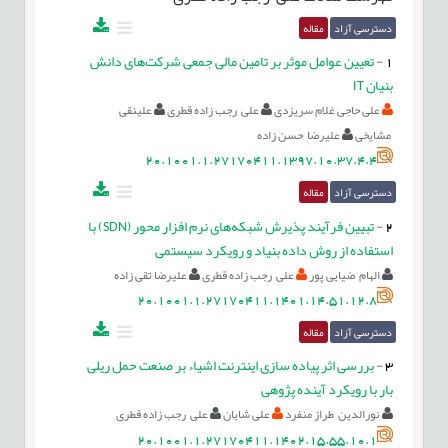
دسترسی آزاد
مقاله
1
-
تعیین عوامل موثر بر تامین مالی جمعی شرکت‌های دانش
بنیان IT
علی حاجی غلام سریزدی
علی رجب زاده قطری
علینقی
مشایخی
علیرضا حسن زاده
20.1001.1.27170411.1397.10.37.4.4
دسترسی آزاد
مقاله
2
-
تبیین فرآیند پذیرش شبکه‌های نرم افزار محور (SDN) با
استفاده از روش داده بنیاد و رویکرد سیستمی
الهام ضیایی پور
علی رجب زاده قطری
علیرضا تقی زاده
20.1001.1.27170411.1401.14.51.12.8
دسترسی آزاد
مقاله
3
-
بررسی اثر پیاده سازی اینترنت اشیاء بر صنعت حمل ریلی
بار با رویکرد آینده پژوهی
نورالدین طراز منفرد
علی شایان
علی رجب زاده قطری
20.1001.1.27170411.1402.15.55.10.1