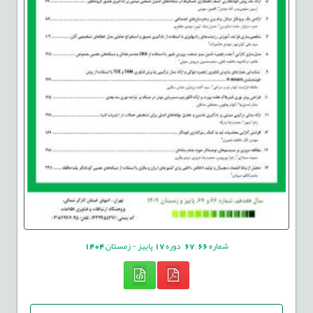
شماره
66
,
67
دوره
17
پاییز - زمستان
1404