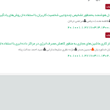
اله
دل هوشمند به‌منظور تشخیص چندوجهی شخصیت کاربران با استفاده از روش‌های یادگی
فاطمه محدث دیلمی
مرتضی ترخان
20.1001.1.27170414.1400.
اله
ار کاری ماشین های مجازی به منظور کاهش مصرف انرژی در مراکز داده ابری با استفاده 
ان خداوردیان
حسین صدر
مژده نظری سلیماندارابی
سید احمد عدالت پناه
20.1001.1.27170411.1402.