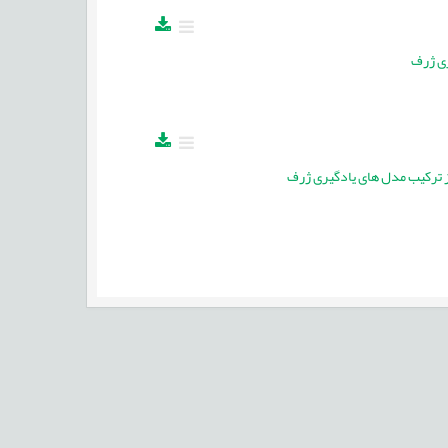
ری ژرف
از ترکیب مدل های یادگیری ژرف