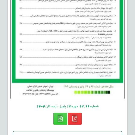
شماره
66
,
67
دوره
17
پاییز - زمستان
1404