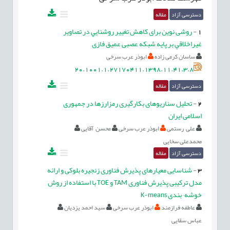
دسترسی آزاد
مقاله
1
-
روشی نوین برای کاهش تغيير روشنايي در تصاویر
غيراخلاقي بر پایه شبکه عصبی عمیق فازی
ساسان کرمی زاده
ابوذر عرب سرخی
20.1001.1.27170411.1398.11.41.3.8
دسترسی آزاد
مقاله
2
-
تحلیل سناریو‌های بکارگیری رمزارزها در جمهوری
اسلامی ایران
علی رستمی
ابوذر عرب سرخی
محسن آقایی
محمدعلی سخایی
دسترسی آزاد
مقاله
3
-
شناسایی معیارهای پذیرش فناوری زنجیره بلوکی و ارائه
مدل ترکیبی پذیرش فناوری TAM و TOE با استفاده از روش
خوشه¬بندی K-means
عاطفه فرازمند
ابوذر عرب سرخی
سید احمد یزدیان
عباس سقایی