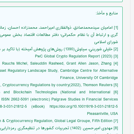
منابع و مأخذ
:
گری و ارتباط آن با نظام حکمرانی؛ دفتر مطالعات اقتصاد بخش عموم
شورای اسلامی
[2] خليلي شوريني، سیاوش(1390) روش‌های پژوهش آمیخته (با تاکید بر بومی‌سازی)،تهران: انتشارات یادواره کتاب، صفحه 204
[3] PwC Global Crypto Regulation Report (2023)
tim, Rauchs Michel, Saleuddin Rasheed, Grant Allen Jason, Zhang
sset Regulatory Landscape Study, Cambridge Centre for Alternative
Finance, University Of Cambridge
[5] Hammond Susannah, Ehret Todd, Cryptocurrency Regulations by country(2022), Thomson Reuters
ies and Blockchain Technologies (National and International
ISSN 2662-5091 (electronic) Palgrave Studies in Financial Services
031-21812-5 (eBook) https://doi.org/10.1007/978-3-031-21812-5
Pleasantville, USA
[7] N. Dewey Josias(2023), Blockchain & Cryptocurrency Regulation, Global Legal Groupe, Fifth Edition
[8] مهدوی امیرحسین (1402) تجربیات کشورها در تنظیم