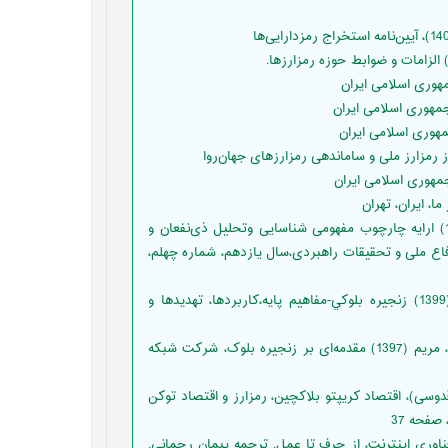
[27] فرازمند عاطفه، عرب‌سرخی ابوذر، آقایی محسن، آزادوار نجمه (1400) ارایه چارچوب مفهومی شناسایی وتحلیل ذی‌نفعان و
فاع ملی و تحقیقات راهبردی،سال یازدهم، شماره چهلم،
[28] تفضلي، طلا؛ عرب‌سرخي، ابوذر؛ غفاري، فريبا؛ بحرالعلوم، مرجان (1399) زنجيره بلوکي-مفاهيم پايه،کاربردها، تهديدها و
[29] مظفری‌فرد، مجتبی؛ حمزه، رها؛ شکاری، لیلا؛ پرورده، راضیه؛ دیهول، مریم (1397) مقدمه‌ای بر زنجیره بلوک، شرکت شبکه
ب‌پور، محمدرضا قدوسی)، اقتصاد کریپتو بلاکچین، رمزارز و اقتصاد توکن
صفحه 37
ز نسل بعدی فناوری اینترنت، از حرف تا عمل. ترجمه پیمان رحمانی.