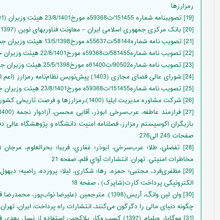
رمزارزها
[19] تصویبنامه شماره 151455/ت59368ه مورخ23/8/1401 هیئت وزیران (1401)، آیین‌نامه استخراج رمزدارایی‌ها
[20] بانک مرکزی جمهوری اسلامی ایران – معاونت فناوریهای نوین (1397) الزامات و ضوابط حوزه رمزارزها.
[21] تصویب نامه شماره58144/ت55637ه مورخ13/5/1398 هیئت وزیران جمهوری اسلامی ایران
[22] تصویب نامه شماره581455/ت59368ه مورخ22/8/1401 هیئت وزیران جمهوری اسلامی ایران
[23] تصویب نامه شماره90502/ت61400ه مورخ25/5/1398 هیئت وزیران جمهوری اسلامی ایران
[24] شورای عالی فضای مجازی (1403) پیش‌نویس نظام‌نامه رمزارز (اعم از رمزارز ملی و ساماندهی رمزارزهای جهان‌روا
[25] تصویب نامه شماره151455/ت59368ه مورخ23/8/1401 هیئت وزیران جمهوری اسلامی ایران
[26] شرکت مشاوره مدیریت ایلیا (1400)،رمزارزها و فرصت تاریخی کشور ما، ایران، تهران
بازیگران اکوسیستم رمزارز، فصلنامه امنیت دانشگاه و پژوهشگاه عالی د
صفحات 245 الی276
مخاطرات امنيتي. تهران: انتشارات آواي قلم، صفحه 21
الکترونیکی پرداخت کارت(شاپرک) ، صفحه 18
[30] وان لین وانگ، آریس(1398). مترجمین (علیرضا نوا
چگونه دنیای مالی را دگرگون می‌کنند، انتشارات راه پرداخت، ایران، تهران، 
[31] موگایار ویلیام (1397) کسب وکار بلاکچین استفاده ا