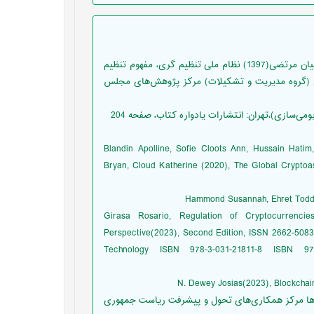
[1] امامیان سیدمحمدصادق، ذوالفقاری امیراحمد، محمدزاده احسان، زمانیان مرتضی(1397) نظام ملی تنظیم گری، مفهوم تنظیم
ی (گروه مدیریت و تشکیلات) مرکز پژوهش‌های مجلس
[4] Blandin Apolline, Sofie Cloots Ann, Hussain Ha
Bryan, Cloud Katherine (2020), The Global Cryptoa
[6] Girasa Rosario, Regulation of Cryptocurrenc
Perspective(2023), Second Edition, ISSN 2662-5083 
Technology ISBN 978-3-031-21811-8 ISBN 978-3-
گری رمزدارایی‌ها مرکز همکاری‌های تحول و پیشرفت ریاست جمهوری