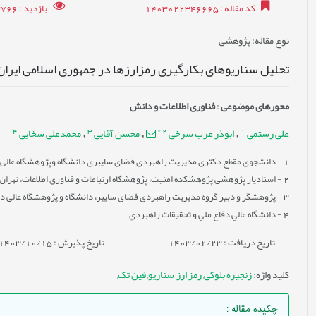
کد مقاله
: 1403022346665
بازدید
: 3766
نوع مقاله
: پژوهشی
تحلیل سناریو‌های بکارگیری رمزارزها در جمهوری اسلامی ایران
محورهای موضوعی
:
فناوری اطلاعات و دانش
4
3
*
2
1
علی رستمی
ابوذر عرب سرخی
محسن آقایی
محمدعلی سخایی
,
,
,
1
- دانشجوی مقطع دکتری مدیریت راهبردی فضای سایبری دانشگاه وپژوهشگاه عالی 
2
- استادیار پژوهشی پژوهشکده امنیت، پژوهشگاه ارتباطات و فناوری اطلاعات، تهران، 
3
- پژوهشگر و دبیر گروه مدیریت راهبردی فضای سایبر، دانشگاه و پژوهشگاه عالی د
4
- دانشگاه عالي دفاع ملي و تحقيقات راهبردي
تاریخ دریافت : 1403/02/23
تاریخ پذیرش : 1403/10/15
کلید واژه
:
زنجیره بلوکی
,
رمز ارز
,
سناریو
,
فین تک
,
چکیده مقاله
: