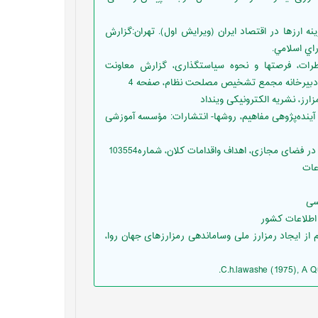
دمه اي بر تنظيم گري رمزينه ارزها در اقتصاد ايران (ويرايش اول). تهران:گزارش
اي اسلامي.
هدی (1398) پدیده رمزارز، مخاطرات، فرصتها و نحوه سیاستگذاری، گزارش معاونت
دبیرخانه مجمع تشخیص مصلحت نظام، صفحه 4
 گیري بلندمدت- آینده‌پژوهی مفاهیم، روشها- انتشارات: مؤسسه آموزشی
 نامه رمزارز اعم از ایجاد رمزارز ملی وساماندهی رمزارزهای جهان روا،