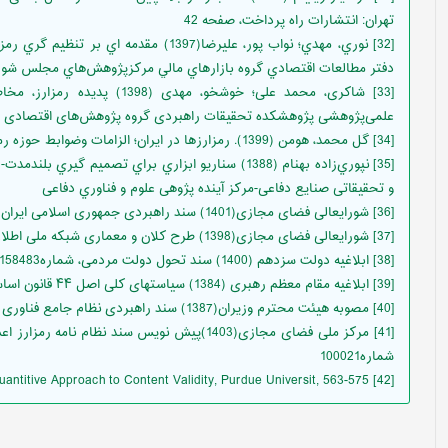
تهران: انتشارات راه پرداخت، صفحه 42
[32] نوري، مهدي؛ نواب پور، عليرضا(1397) مق
دفتر مطالعات اقتصادي گروه بازارهاي مالي مرکزپژوهش‌هاي مجلس شور
[33] شاکری، محمد علی؛ خوشخو، م
علمی‌پژوهشی پژوهشکده تحقیقات راهبردی گروه پژوهش‌های اقتصادی 
[34] گل محمد، هومن (1399). رمزارزها در ایران؛ الزامات وضوابط حوزه رمزارز، نشریه الکترونیکی وینداد
[35] نپوري‌زاده بهنام (1388) سناریو ابزاري براي تصمیم
و تحقیقاتی صنایع دفاعی-مرکز آینده پژوهی علوم و فناوري دفاعی
[36] شورایعالی فضای مجازی(1401) سند راهبردی جمهوری اسلامی ایران در فضای مجازی، اهداف واقدامات کلان، شماره103554
[37] شورایعالی فضای مجازی(1398) طرح کلان و معماری شبکه ملی اطلاعات
[38] ابلاغیه دولت سزدهم (1400) سند تحول دولت مردمی، شماره158483
[39] ابلاغیه مقام معظم رهبری (1384) سیاستهای کلی اصل ۴۴ قانون اساسی
[40] مصوبه هیئت محترم وزیران(1387) سند راهبردی ﻧﻈﺎم ﺟﺎﻣﻊ ﻓﻨﺎوری اﻃﻼﻋﺎت ﮐﺸﻮر
[41] مرکز ملی فضای مجازی(1403)پیش نویس سند نظام
شماره100021
[42] C.h.lawashe (1975), A Quantitive Approach to Content Validity, Purdue Universit, 563-575.