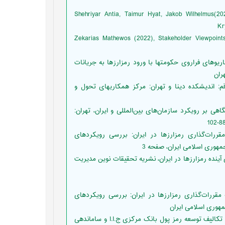
[9] Shehriyar Antia, Taimur Hyat, Jakob Wilhelmus(2
Kr
[10] Zekarias Mathewos (2022), Stakeholder Viewpoin
 دستنایی افشین، کولیوند خلیل،گلثومیان حمیدرضا (1402) سناریوهای فراروی حکومتها با ورود رمزارزها به جریانات
ران
دارایی‌ها، قم: اندیشکده دینا و تهران: مرکز همکاریهای تحول و
جهانی با نگاهی بر رویکرد سازمان‌های بین‌المللی و ایران، تهران:
ماندانا طاهری، مرجان فرجی (1402)چهارچوب مقررات‌گذاری رمزارزها در ایران: بررسی رویکردهای
جمهوری اسلامی ایران، صفحه 3
اده سونا (1402) شناسایی سناریوهای آینده رمزارزها در ایران، نشریه تحقیقات نوین مدیریت
 طاهری ماندانا ، فرجی مرجان (1400) چهارچوب مقررات‌گذاری رمزارزها در ایران: بررسی رویکردهای
مهوری اسلامی ایران
لی و مرکز ملی فضای مجازی (1399)، سیاستها و تکالیف توسعه رمز پول بانک مرکزی ج.ا.ا و ساماندهی