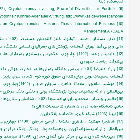
اندیشکده دینا
022), Cryptocurrency Investing, Powerful Diversifier or Portfolio
yptonite? Konrad-Adenauer-Stiftung. http://www.kas.de/web/rspa/home
ts on Cryptocurrencies, Master’s Thesis, International Business
Management,ARCADA
[11] متقی
مالی و پولی آنها، تهران: فصلنامه پژوهش‌های جغرافیای انسانی دانشگاه ته
[12] عابدینی وحید (1402) چارچوب حکمرانی زیستبوم رمز
پیشرفت ریاست جمهوری
[13] زارع علیرضا (1401) بررسی جایگاه رمزارزها در تجارت 
فصلنامه تحقیقات نوین میان‌رشته‌ای حقوق دوره دوم، شماره سوم، پاییز ،88-102
[14] مهشید شاهچرا، 
بین‌المللی و ارائه پیشنهاد، تهران: پژوهشکده پولی و بانکی بانک مرکزی 
[15] نظیفی چندرابی محمد و بایرام‌ز
خاتم، دانشگاه خاتم دوره 2، شماره 2، صفحات 1 الی12
[16] ایبنا (1403) شبکه خبری اقتصاد و بانک ایران
[17] شاهچرا مهشید ،
بین‌المللی و ارائه پیشنهاد، تهران: پژوهشکده پولی وبانکی بانک مرکزی ج
[18] دبیرخانه شورای عا