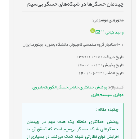
چیدمان حسگرها در شبکه‌های حسگر بی‌سیم
محورهای موضوعی
:
*
1
وحید کیانی
1
- استادیار گروه مهندسی کامپیوتر، دانشگاه بجنورد، بجنورد، ایران
تاریخ دریافت : 1399/11/24
تاریخ پذیرش : 1400/10/12
تاریخ انتشار : 1401/06/23
کلید واژه
:
پوشش حداکثری
,
جایابی حسگر
,
الگوریتم نیروی
مجازی
,
سیستم فازی
,
چکیده مقاله
:
پوشش حداکثری منطقه یک هدف مهم در چیدمان
حسگرهای شبکه حسگر بی‌سیم است که تحقق آن به
افزایش توان نظارتی شبکه کمک می‌کند. در بسیاری از