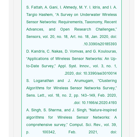
S. Fattah, A. Gani, I. Ahmedy, M. Y. I. Idris, and I. A.
Targio Hashem, “A Survey on Underwater Wireless
Sensor Networks: Requirements, Taxonomy, Recent
Advances, and Open Research Challenges,”
Sensors, vol. 20, no. 18, Art. no. 18, Jan. 2020, doi:
10.3390/s20185393.
D. Kandris, C. Nakas, D. Vomvas, and G. Koulouras,
“Applications of Wireless Sensor Networks: An Up-
to-Date Survey,” Appl. Syst. Innov., vol. 3, no. 1,
2020, doi: 10.3390/asi3010014.
S. Loganathan and J. Arumugam, “Clustering
Algorithms for Wireless Sensor Networks Survey,”
Sens. Lett., vol. 18, no. 2, pp. 143–149, Feb. 2020,
doi: 10.1166/sl.2020.4193.
A. Singh, S. Sharma, and J. Singh, “Nature-inspired
algorithms for Wireless Sensor Networks: A
comprehensive survey,” Comput. Sci. Rev., vol. 39,
p. 100342, Feb. 2021, doi: