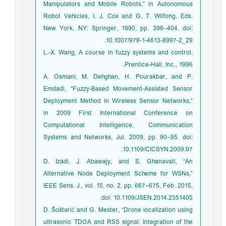
Manipulators and Mobile Robots,” in Autonomous
Robot Vehicles, I. J. Cox and G. T. Wilfong, Eds.
New York, NY: Springer, 1990, pp. 396–404. doi:
10.1007/978-1-4613-8997-2_29.
L.-X. Wang, A course in fuzzy systems and control.
Prentice-Hall, Inc., 1996.
A. Osmani, M. Dehghan, H. Pourakbar, and P.
Emdadi, “Fuzzy-Based Movement-Assisted Sensor
Deployment Method in Wireless Sensor Networks,”
in 2009 First International Conference on
Computational Intelligence, Communication
Systems and Networks, Jul. 2009, pp. 90–95. doi:
10.1109/CICSYN.2009.97.
D. Izadi, J. Abawajy, and S. Ghanavati, “An
Alternative Node Deployment Scheme for WSNs,”
IEEE Sens. J., vol. 15, no. 2, pp. 667–675, Feb. 2015,
doi: 10.1109/JSEN.2014.2351405.
D. Šoštarić and G. Mester, “Drone localization using
ultrasonic TDOA and RSS signal: Integration of the