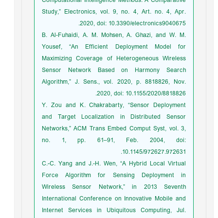
Computational Intelligence Methods: A Comparative
Study,” Electronics, vol. 9, no. 4, Art. no. 4, Apr.
2020, doi: 10.3390/electronics9040675.
B. Al-Fuhaidi, A. M. Mohsen, A. Ghazi, and W. M.
Yousef, “An Efficient Deployment Model for
Maximizing Coverage of Heterogeneous Wireless
Sensor Network Based on Harmony Search
Algorithm,” J. Sens., vol. 2020, p. 8818826, Nov.
2020, doi: 10.1155/2020/8818826.
Y. Zou and K. Chakrabarty, “Sensor Deployment
and Target Localization in Distributed Sensor
Networks,” ACM Trans Embed Comput Syst, vol. 3,
no. 1, pp. 61–91, Feb. 2004, doi:
10.1145/972627.972631.
C.-C. Yang and J.-H. Wen, “A Hybrid Local Virtual
Force Algorithm for Sensing Deployment in
Wireless Sensor Network,” in 2013 Seventh
International Conference on Innovative Mobile and
Internet Services in Ubiquitous Computing, Jul.