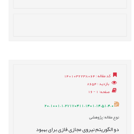
کد مقاله
: 1401032238064
بازدید
: 8654
صفحه
: 1 - 16
20.1001.1.27170411.1401.14.51.4.0
نوع مقاله
: پژوهشی
دو الگوریتم نیروی مجازی فازی برای بهبود