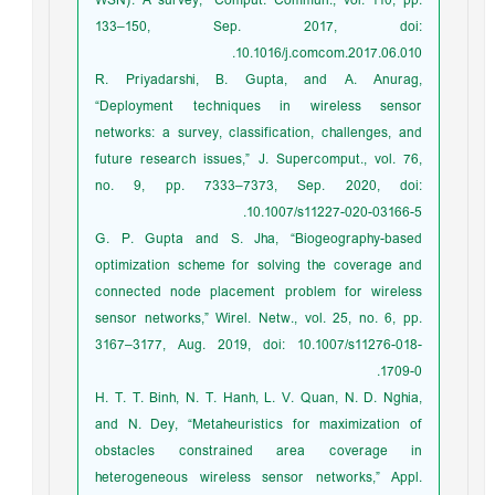
WSN): A survey,” Comput. Commun., vol. 110, pp.
133–150, Sep. 2017, doi:
10.1016/j.comcom.2017.06.010.
R. Priyadarshi, B. Gupta, and A. Anurag,
“Deployment techniques in wireless sensor
networks: a survey, classification, challenges, and
future research issues,” J. Supercomput., vol. 76,
no. 9, pp. 7333–7373, Sep. 2020, doi:
10.1007/s11227-020-03166-5.
G. P. Gupta and S. Jha, “Biogeography-based
optimization scheme for solving the coverage and
connected node placement problem for wireless
sensor networks,” Wirel. Netw., vol. 25, no. 6, pp.
3167–3177, Aug. 2019, doi: 10.1007/s11276-018-
1709-0.
H. T. T. Binh, N. T. Hanh, L. V. Quan, N. D. Nghia,
and N. Dey, “Metaheuristics for maximization of
obstacles constrained area coverage in
heterogeneous wireless sensor networks,” Appl.