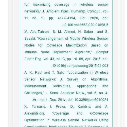
for maximizing coverage in wireless sensor
networks,” J. Ambient Intell. Humaniz. Comput., vol.
11, no. 10, pp. 4177–4194, Oct. 2020, doi:
10.1007/s12652-020-01698-5.
M. Abo-Zahhad, S. M. Ahmed, N. Sabor, and S.
Sasaki, “Rearrangement of Mobile Wireless Sensor
Nodes for Coverage Maximization Based on
Immune Node Deployment Algorithm,” Comput
Electr Eng, vol. 43, no. C, pp. 76–89, Apr. 2015, doi:
10.1016/j.compeleceng.2015.04.003.
A. K. Paul and T. Sato, “Localization in Wireless
Sensor Networks: A Survey on Algorithms,
Measurement Techniques, Applications and
Challenges,” J. Sens. Actuator Netw., vol. 6, no. 4,
Art. no. 4, Dec. 2017, doi: 10.3390/jsan6040024.
K. Tarnaris, I. Preka, D. Kandris, and A.
Alexandridis, “Coverage and k-Coverage
Optimization in Wireless Sensor Networks Using