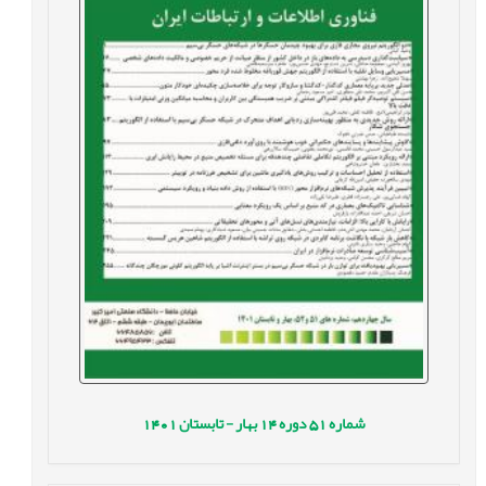
شماره
51
دوره
14
بهار - تابستان
1401