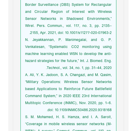
Border Surveillance (DBS) System for Rectangular
and Circular Region of Interest with Wireless
Sensor Networks in Shadowed Environments,”
Wirel. Pers. Commun., vol. 117, no. 3, pp. 2135–
2155, Apr. 2021, doi: 10.1007/s11277-020-07963-2.
N. Jeyakkannan, P. Manimegalai, and G. P.
Venkatesan, “Systematic CO2 monitoring using
machine learning enabled WSN to develop the anti-
hazard strategies for the future,” Int. J. Biomed. Eng.
Technol., vol. 34, no. 1, pp. 31–44, 2020.
A. Ali, Y. K. Jadoon, S. A. Changazi, and M. Qasim,
“Military Operations: Wireless Sensor Networks
based Applications to Reinforce Future Battlefield
Command System,” in 2020 IEEE 23rd International
Multitopic Conference (INMIC), Nov. 2020, pp. 1–6.
doi: 10.1109/INMIC50486.2020.9318168.
S. M. Mohamed, H. S. Hamza, and I. A. Saroit,
“Coverage in mobile wireless sensor networks (M-