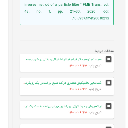
inverse method of a particle filter,” FME Trans., vol.
48, no. 1, pp. 21–30, 2020, doi:
10.5937/fmet2001021S.
مقالات مرتبط
سیستم توصیه گر فیلم فیلتر اشتراکی مبتنی بر ضریب همبستگی بین کاربران و محاسبه میانگین وزنی امتیازات با دقت بالا
تاریخ چاپ
: 1401/06/23
شناسایی تاکتیک‏های معماری در کد منبع بر اساس یک رویکرد معنایی
تاریخ چاپ
: 1401/06/23
ارائه روش جدید انرژی بهینه برای ردیابی اهداف متحرک در شبکه حسگر بی¬سیم با استفاده از الگوریتم جستجوی شکار
تاریخ چاپ
: 1401/06/23