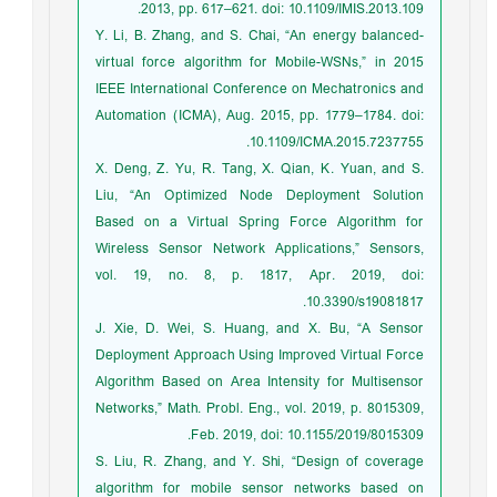
2013, pp. 617–621. doi: 10.1109/IMIS.2013.109.
Y. Li, B. Zhang, and S. Chai, “An energy balanced-
virtual force algorithm for Mobile-WSNs,” in 2015
IEEE International Conference on Mechatronics and
Automation (ICMA), Aug. 2015, pp. 1779–1784. doi:
10.1109/ICMA.2015.7237755.
X. Deng, Z. Yu, R. Tang, X. Qian, K. Yuan, and S.
Liu, “An Optimized Node Deployment Solution
Based on a Virtual Spring Force Algorithm for
Wireless Sensor Network Applications,” Sensors,
vol. 19, no. 8, p. 1817, Apr. 2019, doi:
10.3390/s19081817.
J. Xie, D. Wei, S. Huang, and X. Bu, “A Sensor
Deployment Approach Using Improved Virtual Force
Algorithm Based on Area Intensity for Multisensor
Networks,” Math. Probl. Eng., vol. 2019, p. 8015309,
Feb. 2019, doi: 10.1155/2019/8015309.
S. Liu, R. Zhang, and Y. Shi, “Design of coverage
algorithm for mobile sensor networks based on