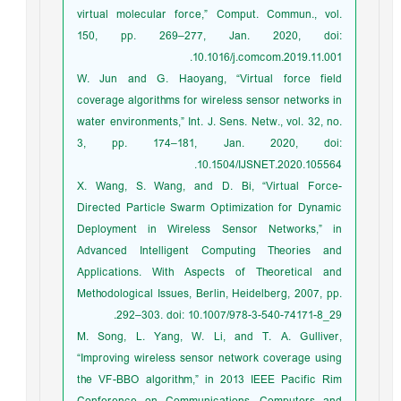
virtual molecular force,” Comput. Commun., vol.
150, pp. 269–277, Jan. 2020, doi:
10.1016/j.comcom.2019.11.001.
W. Jun and G. Haoyang, “Virtual force field
coverage algorithms for wireless sensor networks in
water environments,” Int. J. Sens. Netw., vol. 32, no.
3, pp. 174–181, Jan. 2020, doi:
10.1504/IJSNET.2020.105564.
X. Wang, S. Wang, and D. Bi, “Virtual Force-
Directed Particle Swarm Optimization for Dynamic
Deployment in Wireless Sensor Networks,” in
Advanced Intelligent Computing Theories and
Applications. With Aspects of Theoretical and
Methodological Issues, Berlin, Heidelberg, 2007, pp.
292–303. doi: 10.1007/978-3-540-74171-8_29.
M. Song, L. Yang, W. Li, and T. A. Gulliver,
“Improving wireless sensor network coverage using
the VF-BBO algorithm,” in 2013 IEEE Pacific Rim