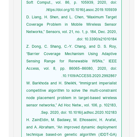
Soft Comput., vol. 86, p. 105939, 2020, doi:
https://doi.org/10.1016/j.asoc.2019.105939.
D. Liang, H. Shen, and L. Chen, “Maximum Target
Coverage Problem in Mobile Wireless Sensor
Networks,” Sensors, vol. 21, no. 1, p. 184, Dec. 2020,
doi: 10.3390/s21010184.
Z. Dong, C. Shang, C.-Y. Chang, and D. S. Roy,
“Barrier Coverage Mechanism Using Adaptive
Sensing Range for Renewable WSNs,” IEEE
Access, vol. 8, pp. 86065–86080, 2020, doi:
10.1109/ACCESS.2020.2992867.
W. Barkhoda and H. Sheikhi, “Immigrant imperialist
competitive algorithm to solve the multi-constraint
node placement problem in target-based wireless
sensor networks,” Ad Hoc Netw., vol. 106, p. 102183,
Sep. 2020, doi: 10.1016/j.adhoc.2020.102183.
H. ZainEldin, M. Badawy, M. Elhosseini, H. Arafat,
and A. Abraham, “An improved dynamic deployment
technique based-on genetic algorithm (IDDT-GA)