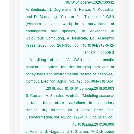
10.1016/j.cosrev.2020.100342.
A. Boulmaiz, N. Doghmane, S. Harize, N. Kouadria,
and D. Messadeg, “Chapter 9 - The use of WSN
(wireless sensor network) in the surveillance of
endangered bird species,” in Advances in
Ubiquitous Computing, A. Neustein, Ed. Academic
Press, 2020, pp. 261–306. doi: 10.1016/B978-0-12-
816801-1.00009-8.
J.-A. Jiang et al., “A WSN-based automatic
monitoring system for the foraging behavior of
honey bees and environmental factors of beehives,”
Comput. Electron. Agric., vol. 123, pp. 304–318, Apr.
2016, doi: 10.1016/j.compag.2016.03.003.
S. Cao and A. Sanchez-Azofeifa, “Modeling seasonal
surface temperature variations in secondary
tropical dry forests,” Int. J. Appl. Earth Obs.
Geoinformation, vol. 62, pp. 122–134, Oct. 2017, doi:
10.1016/j.jag.2017.06.008.
J. Amutha, J. Nagar, and S. Sharma, “A Distributed