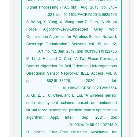
Conference on Communications, Computers and
Signal Processing (PACRIM), Aug. 2013, pp. 318–
321. doi: 10.1109/PACRIM.2013.6625496.
S. Wang, X. Yang, X. Wang, and Z. Qian, “A Virtual
Force Algorithm-Lévy-Embedded Grey Wolf
Optimization Algorithm for Wireless Sensor Network
Coverage Optimization,” Sensors, vol. 19, no. 12,
Art. no. 12, Jan. 2019, doi: 10.3390/s19122735.
M. Li, J. Hu, and X. Cao, “A Two-Phase Coverage
Control Algorithm for Self-Orienting Heterogeneous
Directional Sensor Networks,” IEEE Access, vol. 8,
pp. 88215–88226, 2020, doi:
10.1109/ACCESS.2020.2993554.
X. Qi, Z. Li, C. Chen, and L. Liu, “A wireless sensor
node deployment scheme based on embedded
virtual force resampling particle swarm optimization
algorithm,” Appl. Intell., Sep. 2021, doi:
10.1007/s10489-021-02745-0.
O. Khatib, “Real-Time Obstacle Avoidance for