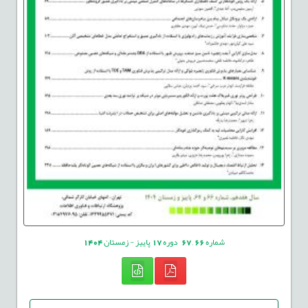
شماره
66
,
67
دوره
17
پاییز - زمستان
1404