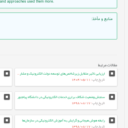
s and approaches used them more.
منابع و مأخذ
:
مقالات مرتبط
ارزیابی تاثیر متقابل زیرشاخص‌های توسعه دولت الکترونیک و مشارکت الکترونیک با بهره گیری از داده‌های سری زمانی کشورهای خاورمیانه طی سال‌های 2003 تا 2022
تاریخ چاپ
: 1404/05/11
سنجش وضعیت شکاف برتری خدمات الکترونیکی در دانشگاه پیام‌نور
تاریخ چاپ
: 1398/08/17
رابطه هوش هیجانی و گرایش به آموزش الکترونیکی در سازمان‌ها
تاریخ چاپ
: 1398/08/17