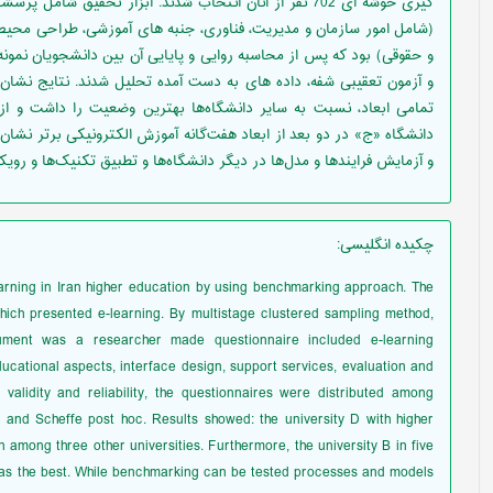
گیری خوشه ای 702 نفر از آنان انتخاب شدند. ابزار تحقیق 
(شامل امور سازمان و مدیریت، فناوری، جنبه های آموزشی، طراحی محیط ا
و حقوقی) بود که پس از محاسبه روایی و پایایی آن بین دانشجویان نمونه
و آزمون تعقیبی شفه، داده های به دست آمده تحلیل شدند. نتایج نشان دا
تمامی ابعاد، نسبت به سایر دانشگاه‌ها بهترین وضعیت را داشت و از
دانشگاه «ج» در دو بعد از ابعاد هفت‌گانه آموزش الکترونیکی برتر نشان 
و آزمایش فرایندها و مدل‌ها در دیگر دانشگاه‌ها و تطبیق تکنیک‌ها و روی
چکیده انگلیسی
:
earning in Iran higher education by using benchmarking approach. The
 which presented e-learning. By multistage clustered sampling method,
ument was a researcher made questionnaire included e-learning
ucational aspects, interface design, support services, evaluation and
g validity and reliability, the questionnaires were distributed among
nd Scheffe post hoc. Results showed: the university D with higher
 among three other universities. Furthermore, the university B in five
was the best. While benchmarking can be tested processes and models