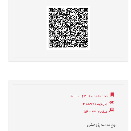
کد مقاله
: A-10-62-10
بازدید
: 20599
صفحه
: 47 - 54
نوع مقاله
: پژوهشی