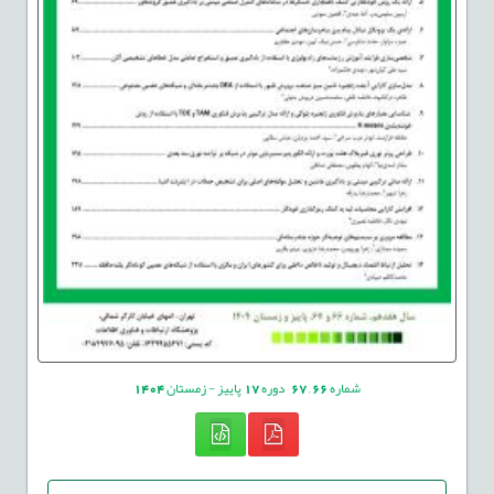
شماره
66
,
67
دوره
17
پاییز - زمستان
1404