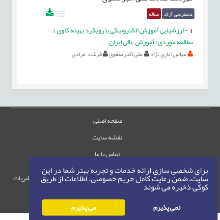
دسترسی آزاد
مقاله
1
-
ارزشیابی آموزش الکترونیکی با رویکرد بهینه کاوی 1
مطالعه موردی: آموزش عالی ایران
عباس اناری نژاد
علی اکبر صفوی
فرشاد مرادی
صفحه اصلی
نقشه سایت
تماس با ما
برای شخصی سازی ارائه خدمات و تجربه بهتر شما در این
سایت، ضمن رعایت کامل حریم خصوصی، اطلاعات از طریق
حقوق این وب‌سایت متعلق به سامانه مدیریت نشریات
کوکی ذخیره می شوند
رایمگ است.
حق نشر
1405-1396
©
نمی پذیرم
می پذیرم