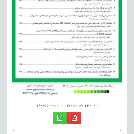
شماره
66
,
67
دوره
17
پاییز - زمستان
1404