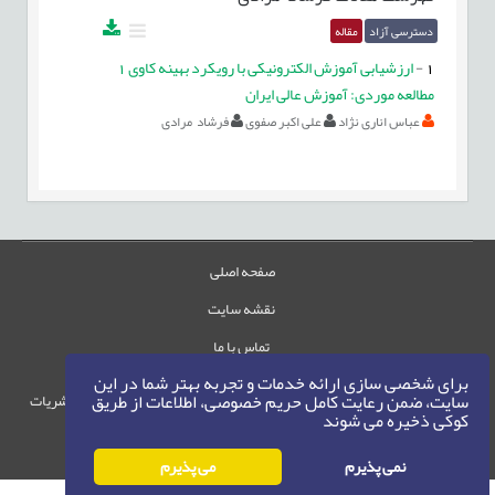
دسترسی آزاد
مقاله
1
-
ارزشیابی آموزش الکترونیکی با رویکرد بهینه کاوی 1
مطالعه موردی: آموزش عالی ایران
عباس اناری نژاد
علی اکبر صفوی
فرشاد مرادی
صفحه اصلی
نقشه سایت
تماس با ما
برای شخصی سازی ارائه خدمات و تجربه بهتر شما در این
سایت، ضمن رعایت کامل حریم خصوصی، اطلاعات از طریق
حقوق این وب‌سایت متعلق به سامانه مدیریت نشریات
کوکی ذخیره می شوند
رایمگ است.
حق نشر
1405-1396
©
نمی پذیرم
می پذیرم