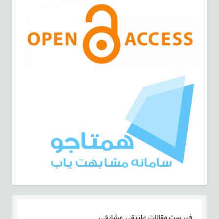
فهرست مقالات
علینقی مشایخی