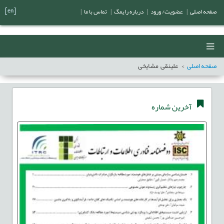
[en]
صفحه اصلی
|
عضویت/ ورود
|
درباره رایمگ
|
تماس با ما
|
صفحه اصلی
علینقی مشایخی
آخرین شماره