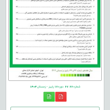
شماره
66
,
67
دوره
17
پاییز - زمستان
1404