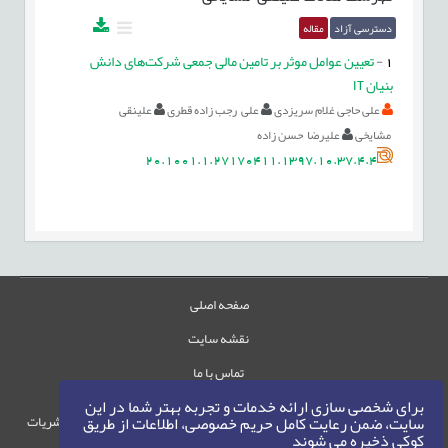
دسترسی آزاد
مقاله
1
-
تعیین عوامل موثر بر تامین مالی جمعی شرکت‌های دانش
بنیان IT
علی حاجی غلام سریزدی
علی رجب زاده قطری
علینقی
مشایخی
علیرضا حسن زاده
20.1001.1.27170411.1397.10.37.4.4
صفحه اصلی
نقشه سایت
تماس با ما
برای شخصی سازی ارائه خدمات و تجربه بهتر شما در این
حقوق این وب‌سایت متعلق به سامانه مدیریت نشریات
سایت، ضمن رعایت کامل حریم خصوصی، اطلاعات از طریق
کوکی ذخیره می شوند
رایمگ است.