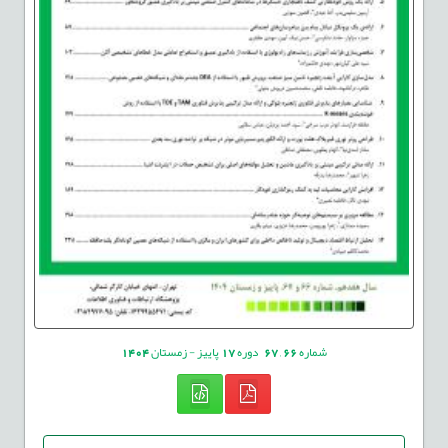
شماره
66
,
67
دوره
17
پاییز - زمستان
1404