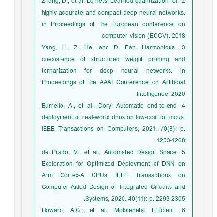
2. Zhang, D., et al. Lq-nets: Learned quantization for
highly accurate and compact deep neural networks.
in Proceedings of the European conference on
computer vision (ECCV). 2018.
3. Yang, L., Z. He, and D. Fan. Harmonious
coexistence of structured weight pruning and
ternarization for deep neural networks. in
Proceedings of the AAAI Conference on Artificial
Intelligence. 2020.
4. Burrello, A., et al., Dory: Automatic end-to-end
deployment of real-world dnns on low-cost iot mcus.
IEEE Transactions on Computers, 2021. 70(8): p.
1253-1268.
5. de Prado, M., et al., Automated Design Space
Exploration for Optimized Deployment of DNN on
Arm Cortex-A CPUs. IEEE Transactions on
Computer-Aided Design of Integrated Circuits and
Systems, 2020. 40(11): p. 2293-2305.
6. Howard, A.G., et al., Mobilenets: Efficient