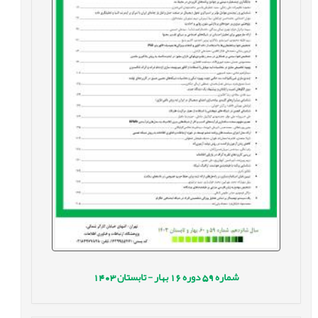
شماره
59
دوره
16
بهار - تابستان
1403