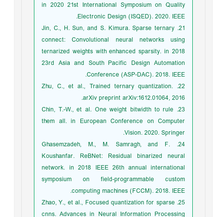
in 2020 21st International Symposium on Quality
Electronic Design (ISQED). 2020. IEEE.
21. Jin, C., H. Sun, and S. Kimura. Sparse ternary
connect: Convolutional neural networks using
ternarized weights with enhanced sparsity. in 2018
23rd Asia and South Pacific Design Automation
Conference (ASP-DAC). 2018. IEEE.
22. Zhu, C., et al., Trained ternary quantization.
arXiv preprint arXiv:1612.01064, 2016.
23. Chin, T.-W., et al. One weight bitwidth to rule
them all. in European Conference on Computer
Vision. 2020. Springer.
24. Ghasemzadeh, M., M. Samragh, and F.
Koushanfar. ReBNet: Residual binarized neural
network. in 2018 IEEE 26th annual international
symposium on field-programmable custom
computing machines (FCCM). 2018. IEEE.
25. Zhao, Y., et al., Focused quantization for sparse
cnns. Advances in Neural Information Processing