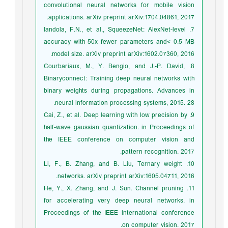
convolutional neural networks for mobile vision
applications. arXiv preprint arXiv:1704.04861, 2017.
7. Iandola, F.N., et al., SqueezeNet: AlexNet-level
accuracy with 50x fewer parameters and< 0.5 MB
model size. arXiv preprint arXiv:1602.07360, 2016.
8. Courbariaux, M., Y. Bengio, and J.-P. David,
Binaryconnect: Training deep neural networks with
binary weights during propagations. Advances in
neural information processing systems, 2015. 28.
9. Cai, Z., et al. Deep learning with low precision by
half-wave gaussian quantization. in Proceedings of
the IEEE conference on computer vision and
pattern recognition. 2017.
10. Li, F., B. Zhang, and B. Liu, Ternary weight
networks. arXiv preprint arXiv:1605.04711, 2016.
11. He, Y., X. Zhang, and J. Sun. Channel pruning
for accelerating very deep neural networks. in
Proceedings of the IEEE international conference
on computer vision. 2017.