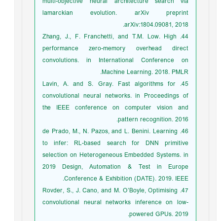
multi-objective neural architecture search via
lamarckian evolution. arXiv preprint
arXiv:1804.09081, 2018.
44. Zhang, J., F. Franchetti, and T.M. Low. High
performance zero-memory overhead direct
convolutions. in International Conference on
Machine Learning. 2018. PMLR.
45. Lavin, A. and S. Gray. Fast algorithms for
convolutional neural networks. in Proceedings of
the IEEE conference on computer vision and
pattern recognition. 2016.
46. de Prado, M., N. Pazos, and L. Benini. Learning
to infer: RL-based search for DNN primitive
selection on Heterogeneous Embedded Systems. in
2019 Design, Automation & Test in Europe
Conference & Exhibition (DATE). 2019. IEEE.
47. Rovder, S., J. Cano, and M. O’Boyle, Optimising
convolutional neural networks inference on low-
powered GPUs. 2019.