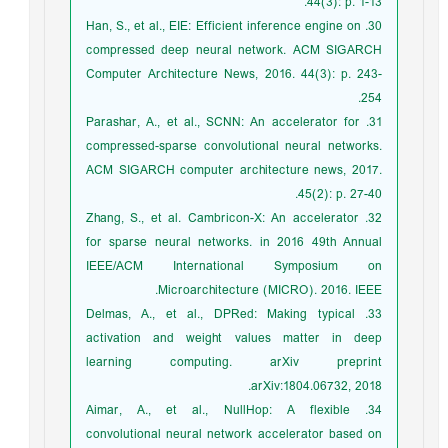
44(3): p. 1-13.
30. Han, S., et al., EIE: Efficient inference engine on
compressed deep neural network. ACM SIGARCH
Computer Architecture News, 2016. 44(3): p. 243-
254.
31. Parashar, A., et al., SCNN: An accelerator for
compressed-sparse convolutional neural networks.
ACM SIGARCH computer architecture news, 2017.
45(2): p. 27-40.
32. Zhang, S., et al. Cambricon-X: An accelerator
for sparse neural networks. in 2016 49th Annual
IEEE/ACM International Symposium on
Microarchitecture (MICRO). 2016. IEEE.
33. Delmas, A., et al., DPRed: Making typical
activation and weight values matter in deep
learning computing. arXiv preprint
arXiv:1804.06732, 2018.
34. Aimar, A., et al., NullHop: A flexible
convolutional neural network accelerator based on