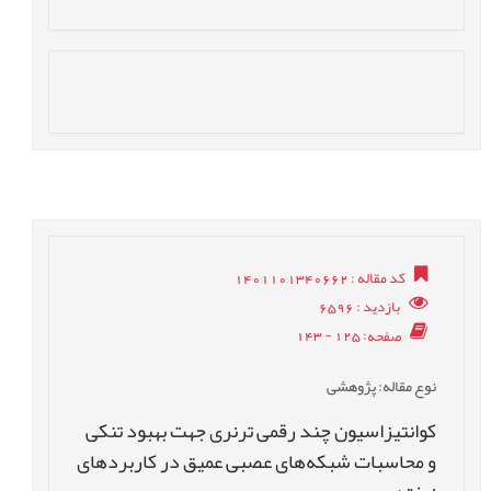
کد مقاله
: 1401101340662
بازدید
: 6596
صفحه
: 125 - 143
نوع مقاله
: پژوهشی
کوانتیزاسیون چند رقمی ترنری جهت بهبود تنکی
و محاسبات شبکه‌های عصبی عمیق در کاربردهای