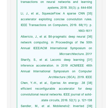
transactions on neural networks and learning
systems, 2018. 30(3): p. 644-656.
[35] Li, J., et al., SqueezeFlow: A sparse CNN
accelerator exploiting concise convolution rules.
IEEE Transactions on Computers, 2019. 68(11): p.
1663-1677.
[36] Albericio, J., et al. Bit-pragmatic deep neural
network computing. in Proceedings of the 50th
Annual IEEE/ACM International Symposium on
Microarchitecture. 2017.
[37] Sharify, S., et al. Laconic deep learning
inference acceleration. in 2019 ACM/IEEE 46th
Annual International Symposium on Computer
Architecture (ISCA). 2019. IEEE.
[38] 38. Chen, Y.-H., et al., Eyeriss: An energy-
efficient reconfigurable accelerator for deep
convolutional neural networks. IEEE journal of solid-
state circuits, 2016. 52(1): p. 127-138.
[39] Sandler, M., et al. Mobilenetv2: Inverted