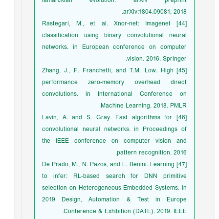
lamarckian evolution. arXiv preprint
arXiv:1804.09081, 2018.
[44] Rastegari, M., et al. Xnor-net: Imagenet
classification using binary convolutional neural
networks. in European conference on computer
vision. 2016. Springer.
[45] Zhang, J., F. Franchetti, and T.M. Low. High
performance zero-memory overhead direct
convolutions. in International Conference on
Machine Learning. 2018. PMLR.
[46] Lavin, A. and S. Gray. Fast algorithms for
convolutional neural networks. in Proceedings of
the IEEE conference on computer vision and
pattern recognition. 2016.
[47] De Prado, M., N. Pazos, and L. Benini. Learning
to infer: RL-based search for DNN primitive
selection on Heterogeneous Embedded Systems. in
2019 Design, Automation & Test in Europe
Conference & Exhibition (DATE). 2019. IEEE.