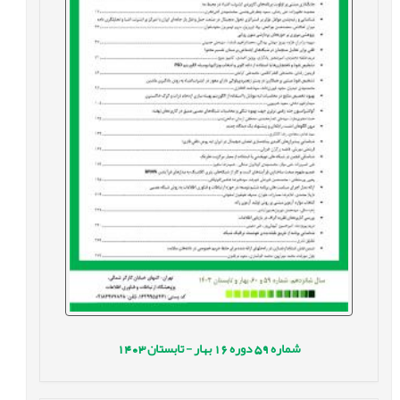
شماره
59
دوره
16
بهار - تابستان
1403