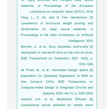
for highly accurate and compact deep neural
networks. in Proceedings of the European
conference on computer vision (ECCV). 2018.
[3] Yang, L., Z. He, and D. Fan. Harmonious
coexistence of structured weight pruning and
ternarization for deep neural networks. in
Proceedings of the AAAI Conference on Artificial
Intelligence. 2020.
[4] Burrello, A., et al., Dory: Automatic end-to-end
deployment of real-world dnns on low-cost iot mcus.
IEEE Transactions on Computers, 2021. 70(8): p.
1253-1268.
[5] de Prado, M., et al., Automated Design Space
Exploration for Optimized Deployment of DNN on
Arm Cortex-A CPUs. IEEE Transactions on
Computer-Aided Design of Integrated Circuits and
Systems, 2020. 40(11): p. 2293-2305.
[6] Howard, A.G., et al., Mobilenets: Efficient
convolutional neural networks for mobile vision