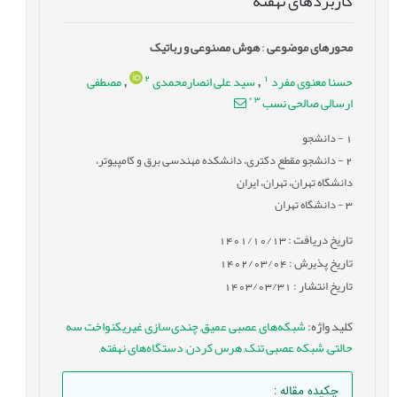
کاربردهای نهفته
محورهای موضوعی
:
هوش مصنوعی و رباتیک
2
1
حسنا معنوی مفرد
سید علی انصارمحمدی
مصطفی
,
,
*
3
ارسالی صالحی نسب
1
- دانشجو
2
- دانشجو مقطع دکتری، دانشکده مهندسی برق و کامپیوتر،
دانشگاه تهران، تهران، ایران
3
- دانشگاه تهران
تاریخ دریافت : 1401/10/13
تاریخ پذیرش : 1402/03/04
تاریخ انتشار : 1403/03/31
کلید واژه
:
شبکه‌های عصبی عمیق
,
چندی‌سازی غیریکنواخت سه
حالتی
,
شبکه عصبی تنک
,
هرس کردن
,
دستگاه‌های نهفته
,
چکیده مقاله
: