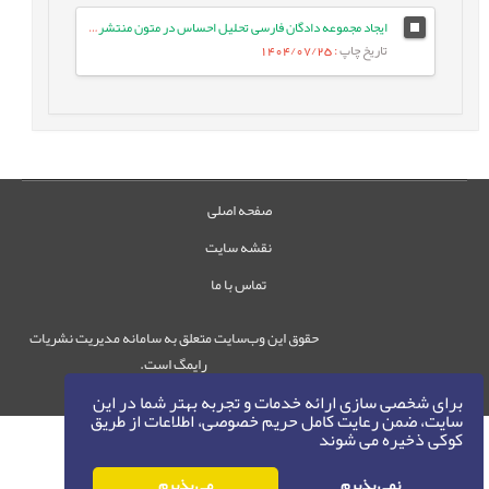
ایجاد مجموعه دادگان فارسی تحلیل احساس در متون منتشرشده در شبکه¬های اجتماعی
تاریخ چاپ
: 1404/07/25
صفحه اصلی
نقشه سایت
تماس با ما
حقوق این وب‌سایت متعلق به سامانه مدیریت نشریات
رایمگ است.
حق نشر
1405-1396
©
برای شخصی سازی ارائه خدمات و تجربه بهتر شما در این
سایت، ضمن رعایت کامل حریم خصوصی، اطلاعات از طریق
کوکی ذخیره می شوند
نمی پذیرم
می پذیرم