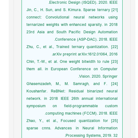
Electronic Design (ISQED). 2020. IEEE.
[21] Jin, C., H. Sun, and S. Kimura. Sparse ternary
connect: Convolutional neural networks using
ternarized weights with enhanced sparsity. in 2018
23rd Asia and South Pacific Design Automation
Conference (ASP-DAC). 2018. IEEE.
[22] Zhu, C., et al., Trained ternary quantization.
arXiv preprint arXiv:1612.01064, 2016.
[23] Chin, T.-W., et al. One weight bitwidth to rule
them all. in European Conference on Computer
Vision. 2020. Springer.
[24] Ghasemzadeh, M., M. Samragh, and F.
Koushanfar. ReBNet: Residual binarized neural
network. in 2018 IEEE 26th annual international
symposium on field-programmable custom
computing machines (FCCM). 2018. IEEE.
[25] Zhao, Y., et al., Focused quantization for
sparse cnns. Advances in Neural Information
Processing Systems, 2019. 32.