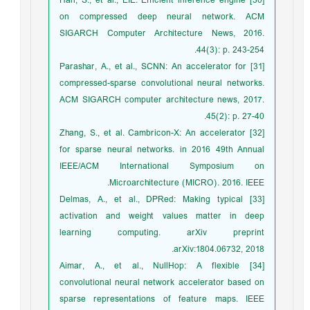
[30] Han, S., et al., EIE: Efficient inference engine
on compressed deep neural network. ACM
SIGARCH Computer Architecture News, 2016.
44(3): p. 243-254.
[31] Parashar, A., et al., SCNN: An accelerator for
compressed-sparse convolutional neural networks.
ACM SIGARCH computer architecture news, 2017.
45(2): p. 27-40.
[32] Zhang, S., et al. Cambricon-X: An accelerator
for sparse neural networks. in 2016 49th Annual
IEEE/ACM International Symposium on
Microarchitecture (MICRO). 2016. IEEE.
[33] Delmas, A., et al., DPRed: Making typical
activation and weight values matter in deep
learning computing. arXiv preprint
arXiv:1804.06732, 2018.
[34] Aimar, A., et al., NullHop: A flexible
convolutional neural network accelerator based on
sparse representations of feature maps. IEEE