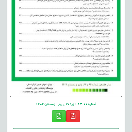
شماره
66
,
67
دوره
17
پاییز - زمستان
1404