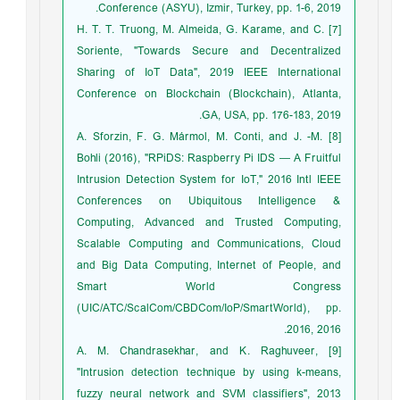
Conference (ASYU), Izmir, Turkey, pp. 1-6, 2019.
[7] H. T. T. Truong, M. Almeida, G. Karame, and C.
Soriente, "Towards Secure and Decentralized
Sharing of IoT Data", 2019 IEEE International
Conference on Blockchain (Blockchain), Atlanta,
GA, USA, pp. 176-183, 2019.
[8] A. Sforzin, F. G. Mármol, M. Conti, and J. -M.
Bohli (2016), "RPiDS: Raspberry Pi IDS — A Fruitful
Intrusion Detection System for IoT," 2016 Intl IEEE
Conferences on Ubiquitous Intelligence &
Computing, Advanced and Trusted Computing,
Scalable Computing and Communications, Cloud
and Big Data Computing, Internet of People, and
Smart World Congress
(UIC/ATC/ScalCom/CBDCom/IoP/SmartWorld), pp.
2016, 2016.
[9] A. M. Chandrasekhar, and K. Raghuveer,
"Intrusion detection technique by using k-means,
fuzzy neural network and SVM classifiers", 2013