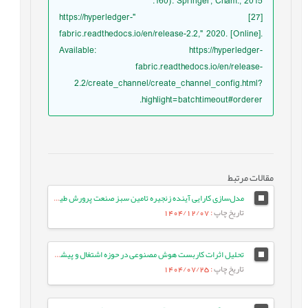
160). Springer, Cham., 2015.
[27] "https://hyperledger-
fabric.readthedocs.io/en/release-2.2," 2020. [Online].
Available: https://hyperledger-
fabric.readthedocs.io/en/release-
2.2/create_channel/create_channel_config.html?
highlight=batchtimeout#orderer.
مقالات مرتبط
مدل‌سازی کارایی آینده زنجیره تامین سبز صنعت پرورش طیور با استفاده از DEA چندمرحله ای و شبکه‌های عصبی مصنوعی
تاریخ چاپ
: 1404/12/07
تحلیل اثرات کاربست هوش مصنوعی در حوزه اشتغال و پیشنهاد راهکارهای اولویت‌دار برای ایران
تاریخ چاپ
: 1404/07/25