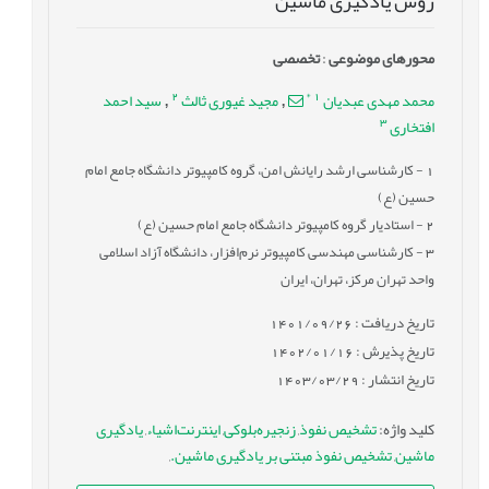
روش یادگیری ماشین
محورهای موضوعی
:
تخصصی
2
*
1
محمد مهدی عبدیان
مجید غیوری ثالث
سید احمد
,
,
3
افتخاری
1
- کارشناسی ارشد رایانش امن، گروه کامپیوتر دانشگاه جامع امام
حسین (ع)
2
- استادیار گروه کامپیوتر دانشگاه جامع امام حسین (ع)
3
- کارشناسی مهندسی کامپیوتر نرم‌افزار، دانشگاه آزاد اسلامی
واحد تهران مرکز، تهران، ایران
تاریخ دریافت : 1401/09/26
تاریخ پذیرش : 1402/01/16
تاریخ انتشار : 1403/03/29
کلید واژه
:
تشخیص نفوذ
,
زنجیره‌بلوکی
,
اینترنت‌اشیاء
,
یادگیری
ماشین
,
تشخیص نفوذ مبتنی بر یادگیری ماشین.
,