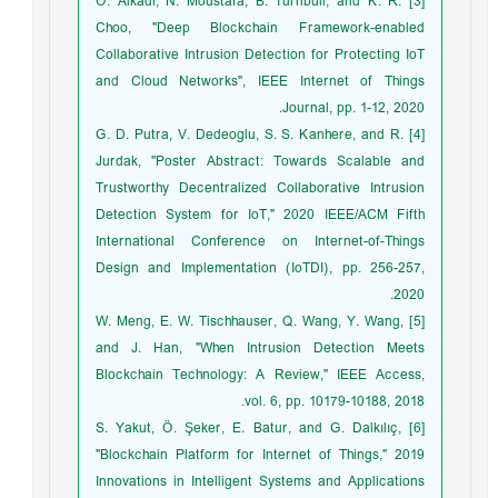
[3] O. Alkadi, N. Moustafa, B. Turnbull, and K. R.
Choo, "Deep Blockchain Framework-enabled
Collaborative Intrusion Detection for Protecting IoT
and Cloud Networks", IEEE Internet of Things
Journal, pp. 1-12, 2020.
[4] G. D. Putra, V. Dedeoglu, S. S. Kanhere, and R.
Jurdak, "Poster Abstract: Towards Scalable and
Trustworthy Decentralized Collaborative Intrusion
Detection System for IoT," 2020 IEEE/ACM Fifth
International Conference on Internet-of-Things
Design and Implementation (IoTDI), pp. 256-257,
2020.
[5] W. Meng, E. W. Tischhauser, Q. Wang, Y. Wang,
and J. Han, "When Intrusion Detection Meets
Blockchain Technology: A Review," IEEE Access,
vol. 6, pp. 10179-10188, 2018.
[6] S. Yakut, Ö. Şeker, E. Batur, and G. Dalkılıç,
"Blockchain Platform for Internet of Things," 2019
Innovations in Intelligent Systems and Applications