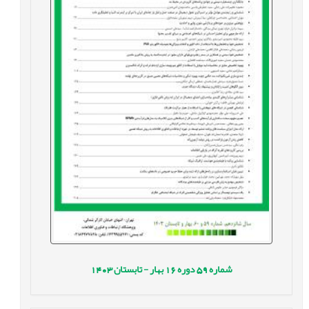
شماره
59
دوره
16
بهار - تابستان
1403