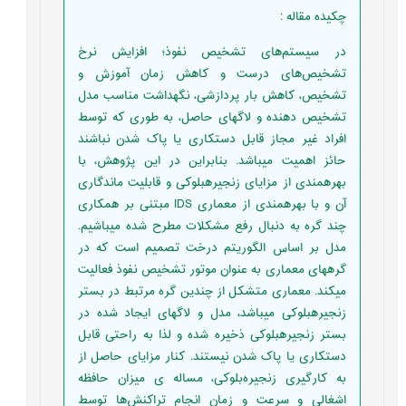
چکیده مقاله
:
در سیستم‌های تشخیص نفوذ؛ افزایش نرخ
تشخیص‌های درست و کاهش زمان آموزش و
تشخیص، کاهش بار پردازشی، نگهداشت مناسب مدل
تشخیص دهنده و لاگ‎های حاصل، به طوری که توسط
افراد غیر مجاز قابل دستکاری یا پاک شدن نباشند
حائز اهمیت می‎باشد. بنابراین در این پژوهش، با
بهره‎مندی از مزایای زنجیره‎بلوکی و قابلیت‎ ماندگاری
آن و با بهره‎مندی از معماری IDS مبتنی بر همکاری
چند گره به دنبال رفع مشکلات مطرح شده می‎باشیم.
مدل بر اساس الگوریتم درخت تصمیم است که در
گره‎های معماری به عنوان موتور تشخیص نفوذ فعالیت
می‎کند. معماری متشکل از چندین گره مرتبط در بستر
زنجیره‎بلوکی می‎باشد، مدل و لاگ‎های ایجاد شده در
بستر زنجیره‎بلوکی ذخیره شده و لذا به راحتی قابل
دستکاری یا پاک شدن نیستند. کنار مزایای حاصل از
به کارگیری زنجیره‌بلوکی، مساله ی میزان حافظه
اشغالی و سرعت و زمان انجام تراکنش‌ها توسط