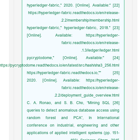
[22] "hyperledger-fabric," 2020. [Online]. Available:
https://hyperledger-fabric.readthedocs.io/en/release-
2.2/membership/membership.html.
[23] "hyperledger-fabric," hyperledger-fabric, 2018.
[Online]. Available: https://hyperledger-
fabric.readthedocs.io/en/release-
1.3/ledger/ledger.html.
[24] "pycryptodome," [Online]. Available:
https://pycryptodome.readthedocs.io/en/latest/src/hash/sha3_256.html.
[25] "https://hyperledger-fabric.readthedocs.io,"
2020. [Online]. Available: https://hyperledger-
fabric.readthedocs.io/en/release-
2.2/deployment_guide_overview.html.
[26] C. A. Ronao, and S. B. Cho, “Mining SQL
queries to detect anomalous database access using
random forest and PCA”, In International
conference on industrial, engineering and other
applications of applied intelligent systems (pp. 151-