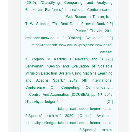
(2019), "Classifying, Comparing, and Analyzing
Blockchain Platforms," International Conference on
Web Research, Tehran, Iran.
[18] T. W. Shinder, "The Best Damn Firewall Book
Period," Elsevier, 2011.
[19] "research.unsw.edu.au," [Online]. Available:
https://research.unsw.edu.au/projects/unsw-nb15-
dataset.
[20] K. Yogesh, M. Karthik, T. Naveen, and S.
Saravanan, "Design and Evaluation of Scalable
Intrusion Detection System Using Machine Learning
and Apache Spark," 2019 5th International
Conference On Computing, Communication,
Control And Automation (ICCUBEA), pp. 1-7, 2019.
[21] "https://hyperledger-
fabric.readthedocs.io/en/release-
2.2/peers/peers.html," 2020. [Online]. Available:
https://hyperledger-fabric.readthedocs.io/en/release-
2.2/peers/peers.html