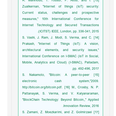
[13] R. Mahmoud, T. Yousuf, F. Aloul, and I.
Zualkernan, "Internet of things (IoT) security:
Current status, challenges and prospective
measures," 10th International Conference for
Internet Technology and Secured Transactions
(ICITST) IEEE, London, pp. 336-341, 2015.
[14] S. Vashi, J. Ram, J. Modi, S. Verma, and C.
Prakash, "Internet of Things (IoT): A vision,
architectural elements, and security issues,"
International Conference on I-SMAC (IoT in Social,
Mobile, Analytics and Cloud) (I-SMAC), Palladam,
pp. 492-496, 2017.
[15] S. Nakamoto, "Bitcoin: A peer-to-peer
electronic cash system,"2009.
http://bitcoin.org/bitcoin.pdf. [16] M., Crosby, N. P.
Pattanayak, S. Verma, and V. Kalyanaraman,
"BlockChain Technology: Beyond Bitcoin,," Applied
Innovation Review, 2016.
[17] S. Zamani, Z. Moezkarimi, and Z. Golmirzaei