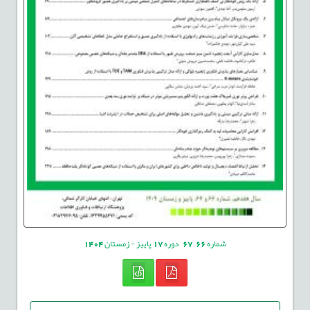
شماره
66
,
67
دوره
17
پاییز - زمستان
1404