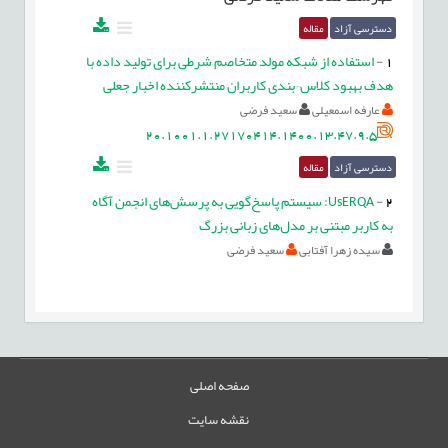
دسترسی آزاد
مقاله
1
-
استفاده از شبکه مولد متخاصم شرطی برای تولید داده با
هدف بهبود کلاس¬بندی کاربران منتشرکننده اخبار جعلی
عارفه اسمعیلی
سعید فرضی
20.1001.1.27170414.1400.13.47.9.5
دسترسی آزاد
مقاله
2
-
UsERQA: سیستم پاسخ‌گویی به پرسش‌های انجمن آگاه
به کاربر مبتنی بر مدل‌های زبانی بزرگ
سیده زهرا آفتابی
سعید فرضی
صفحه اصلی
نقشه سایت