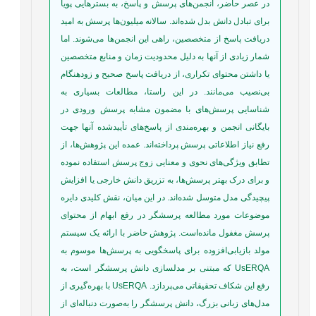
در عصر حاضر، انجمن‌های پرسش و پاسخ، به بستر‌هایی پویا
برای تبادل دانش بدل شده‌اند. سالانه میلیون‌ها پرسش به امید
دریافت پاسخ از متخصصین، راهی این انجمن‌ها می‌شوند. اما
شمار زیادی از آنها به دلیل محدودیت زمان و منابع متخصصین
یا داشتن محتوای تکراری، از دریافت پاسخ صحیح و زودهنگام
بی‌نصیب می‌مانند. در این راستا، مطالعات بسیاری به
شناسایی پرسش‌های با مضمون مشابه پرسش ورودی در
بایگانی انجمن و بهره‌مندی از پاسخ‌های تأییدشده آنها جهت
رفع نیاز اطلاعاتی پرسش پرداخته‌اند. عمده این پژوهش‌ها، از
تطابق ویژگی‌های نحوی و معنایی زوج پرسش استفاده نموده‌
و برای درک بهتر پرسش‌ها، به تزریق دانش خارجی یا افزایش
پیچیدگی مدل متوسل شده‌اند. در این میان، نقش کلیدی دایره
موضوعات مورد مطالعه پرسشگر در رفع ابهام از محتوای
پرسش مغفول مانده‌است. پژوهش حاضر با ارائه یک سیستم
مولد بازیابی‌افزوده برای پاسخگویی به پرسش‌ها موسوم به
UsERQA که مبتنی بر مدلسازی دانش پرسشگر است، به
رفع این شکاف تحقیقاتی می‌پردازد. UsERQA با بهره‌گیری از
مدل‌های زبانی بزرگ، دانش پرسشگر را به‌صورت دنباله‌ای از