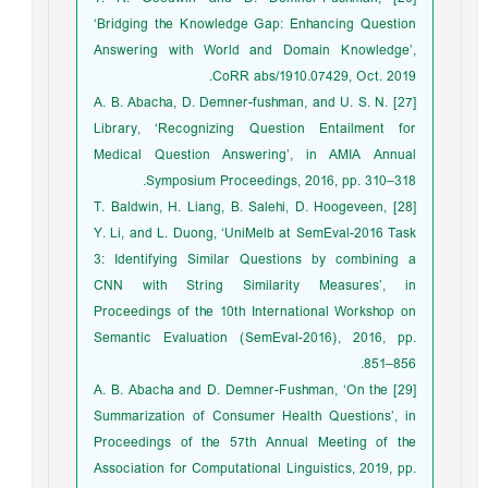
‘Bridging the Knowledge Gap: Enhancing Question
Answering with World and Domain Knowledge’,
CoRR abs/1910.07429, Oct. 2019.
[27] A. B. Abacha, D. Demner-fushman, and U. S. N.
Library, ‘Recognizing Question Entailment for
Medical Question Answering’, in AMIA Annual
Symposium Proceedings, 2016, pp. 310–318.
[28] T. Baldwin, H. Liang, B. Salehi, D. Hoogeveen,
Y. Li, and L. Duong, ‘UniMelb at SemEval-2016 Task
3: Identifying Similar Questions by combining a
CNN with String Similarity Measures’, in
Proceedings of the 10th International Workshop on
Semantic Evaluation (SemEval-2016), 2016, pp.
851–856.
[29] A. B. Abacha and D. Demner-Fushman, ‘On the
Summarization of Consumer Health Questions’, in
Proceedings of the 57th Annual Meeting of the
Association for Computational Linguistics, 2019, pp.