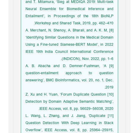
and T. Mitamura, ‘Sieg at MEDIQA 2019: Multi-task
Neural Ensemble for Biomedical Inference and
Entailment’, in Proceedings of the 18th BioNLP
Workshop and Shared Task, 2019, pp. 462–470.
[8] A. Merchant, N. Shenoy, A. Bharali, and A. K. M,
‘Identifying Similar Questions in the Medical Domain
Using a Fine-tuned Siamese-BERT Model’, in 2022
IEEE 19th India Council International Conference
(INDICON), Nov. 2022, pp. 1–6.
[9] A. B. Abacha and D. Demner-Fushman, ‘A
question-entailment approach to question
answering’, BMC Bioinformatics, vol. 20, no. 1, Dec.
2019.
[10] Z. Xu and H. Yuan, ‘Forum Duplicate Question
Detection by Domain Adaptive Semantic Matching’,
IEEE Access, vol. 8, pp. 56029–56038, 2020.
[11] L. Wang, L. Zhang, and J. Jiang, ‘Duplicate
Question Detection With Deep Learning in Stack
Overflow’, IEEE Access, vol. 8, pp. 25964–25975,