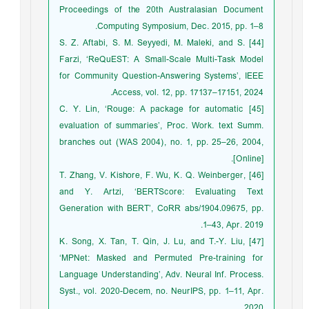
Proceedings of the 20th Australasian Document
Computing Symposium, Dec. 2015, pp. 1–8.
[44] S. Z. Aftabi, S. M. Seyyedi, M. Maleki, and S.
Farzi, ‘ReQuEST: A Small-Scale Multi-Task Model
for Community Question-Answering Systems’, IEEE
Access, vol. 12, pp. 17137–17151, 2024.
[45] C. Y. Lin, ‘Rouge: A package for automatic
evaluation of summaries’, Proc. Work. text Summ.
branches out (WAS 2004), no. 1, pp. 25–26, 2004,
[Online].
[46] T. Zhang, V. Kishore, F. Wu, K. Q. Weinberger,
and Y. Artzi, ‘BERTScore: Evaluating Text
Generation with BERT’, CoRR abs/1904.09675, pp.
1–43, Apr. 2019.
[47] K. Song, X. Tan, T. Qin, J. Lu, and T.-Y. Liu,
‘MPNet: Masked and Permuted Pre-training for
Language Understanding’, Adv. Neural Inf. Process.
Syst., vol. 2020-Decem, no. NeurIPS, pp. 1–11, Apr.
2020.