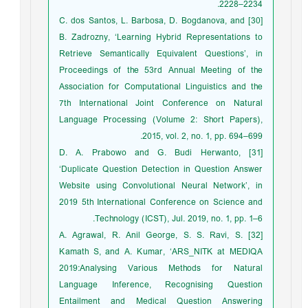
2228–2234.
[30] C. dos Santos, L. Barbosa, D. Bogdanova, and
B. Zadrozny, ‘Learning Hybrid Representations to
Retrieve Semantically Equivalent Questions’, in
Proceedings of the 53rd Annual Meeting of the
Association for Computational Linguistics and the
7th International Joint Conference on Natural
Language Processing (Volume 2: Short Papers),
2015, vol. 2, no. 1, pp. 694–699.
[31] D. A. Prabowo and G. Budi Herwanto,
‘Duplicate Question Detection in Question Answer
Website using Convolutional Neural Network’, in
2019 5th International Conference on Science and
Technology (ICST), Jul. 2019, no. 1, pp. 1–6.
[32] A. Agrawal, R. Anil George, S. S. Ravi, S.
Kamath S, and A. Kumar, ‘ARS_NITK at MEDIQA
2019:Analysing Various Methods for Natural
Language Inference, Recognising Question
Entailment and Medical Question Answering