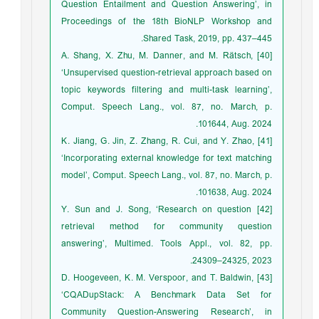
Question Entailment and Question Answering’, in
Proceedings of the 18th BioNLP Workshop and
Shared Task, 2019, pp. 437–445.
[40] A. Shang, X. Zhu, M. Danner, and M. Rätsch,
‘Unsupervised question-retrieval approach based on
topic keywords filtering and multi-task learning’,
Comput. Speech Lang., vol. 87, no. March, p.
101644, Aug. 2024.
[41] K. Jiang, G. Jin, Z. Zhang, R. Cui, and Y. Zhao,
‘Incorporating external knowledge for text matching
model’, Comput. Speech Lang., vol. 87, no. March, p.
101638, Aug. 2024.
[42] Y. Sun and J. Song, ‘Research on question
retrieval method for community question
answering’, Multimed. Tools Appl., vol. 82, pp.
24309–24325, 2023.
[43] D. Hoogeveen, K. M. Verspoor, and T. Baldwin,
‘CQADupStack: A Benchmark Data Set for
Community Question-Answering Research’, in