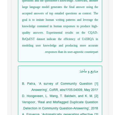
questions and the questioner's knowledge. Afterward, another
large language model generates the final answer using the
accepted answers of top entailed questions as context. The
goal is to imitate human writing patterns and leverage the
knowledge contained in human responses to produce high-
quality answers. Experimental results on the CQAD-
ReQuEST dataset indicate the efficiency of UsERQA in
modeling user knowledge and producing more accurate
responses than its user-agnostic counterpart.
منابع و مأخذ
:
[1] B. Patra, ‘A survey of Community Question
Answering’, CoRR, abs/1705.04009, May 2017.
[2] D. Hoogeveen, L. Wang, T. Baldwin, and K. M.
Verspoor, ‘Real and Misflagged Duplicate Question
Detection in Community Question-Answering’, 2018.
[3] A. Figueroa, ‘Automatically generating effective