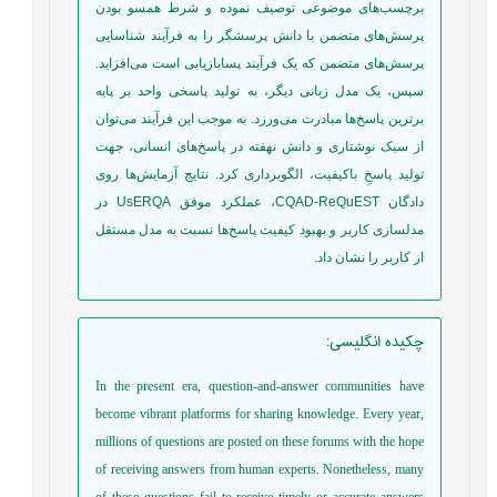
برچسب‌های موضوعی توصیف نموده و شرط همسو بودن
پرسش‌های متضمن با دانش پرسشگر را به فرآیند شناسایی
پرسش‌های متضمن که یک فرآیند پسابازیابی است می‌افزاید.
سپس، یک مدل زبانی دیگر، به تولید پاسخی واحد بر پایه
برترین پاسخ‌ها مبادرت می‌ورزد. به موجب این فرآیند می‌توان
از سبک نوشتاری و دانش نهفته در پاسخ‌های انسانی، جهت
تولید پاسخِ باکیفیت، الگوبرداری کرد. نتایج آزمایش‌ها روی
دادگان CQAD-ReQuEST، عملکرد موفق UsERQA در
مدلسازی کاربر و بهبود کیفیت پاسخ‌ها نسبت به مدل مستقل
از کاربر را نشان داد.
چکیده انگلیسی
:
In the present era, question-and-answer communities have
become vibrant platforms for sharing knowledge. Every year,
millions of questions are posted on these forums with the hope
of receiving answers from human experts. Nonetheless, many
of these questions fail to receive timely or accurate answers