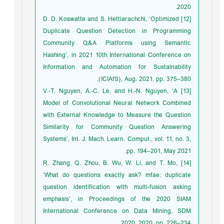
2020.
[12] D. D. Koswatte and S. Hettiarachchi, ‘Optimized
Duplicate Question Detection in Programming
Community Q&A Platforms using Semantic
Hashing’, in 2021 10th International Conference on
Information and Automation for Sustainability
(ICIAfS), Aug. 2021, pp. 375–380.
[13] V.-T. Nguyen, A.-C. Le, and H.-N. Nguyen, ‘A
Model of Convolutional Neural Network Combined
with External Knowledge to Measure the Question
Similarity for Community Question Answering
Systems’, Int. J. Mach. Learn. Comput., vol. 11, no. 3,
pp. 194–201, May 2021.
[14] R. Zhang, Q. Zhou, B. Wu, W. Li, and T. Mo,
‘What do questions exactly ask? mfae: duplicate
question identification with multi-fusion asking
emphasis’, in Proceedings of the 2020 SIAM
International Conference on Data Mining, SDM
2020, 2020, pp. 226–234.