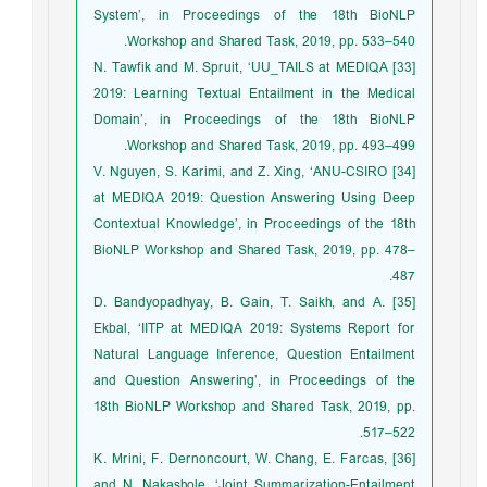
System’, in Proceedings of the 18th BioNLP
Workshop and Shared Task, 2019, pp. 533–540.
[33] N. Tawfik and M. Spruit, ‘UU_TAILS at MEDIQA
2019: Learning Textual Entailment in the Medical
Domain’, in Proceedings of the 18th BioNLP
Workshop and Shared Task, 2019, pp. 493–499.
[34] V. Nguyen, S. Karimi, and Z. Xing, ‘ANU-CSIRO
at MEDIQA 2019: Question Answering Using Deep
Contextual Knowledge’, in Proceedings of the 18th
BioNLP Workshop and Shared Task, 2019, pp. 478–
487.
[35] D. Bandyopadhyay, B. Gain, T. Saikh, and A.
Ekbal, ‘IITP at MEDIQA 2019: Systems Report for
Natural Language Inference, Question Entailment
and Question Answering’, in Proceedings of the
18th BioNLP Workshop and Shared Task, 2019, pp.
517–522.
[36] K. Mrini, F. Dernoncourt, W. Chang, E. Farcas,
and N. Nakashole, ‘Joint Summarization-Entailment