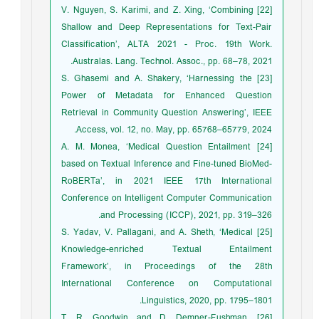
[22] V. Nguyen, S. Karimi, and Z. Xing, ‘Combining
Shallow and Deep Representations for Text-Pair
Classification’, ALTA 2021 - Proc. 19th Work.
Australas. Lang. Technol. Assoc., pp. 68–78, 2021.
[23] S. Ghasemi and A. Shakery, ‘Harnessing the
Power of Metadata for Enhanced Question
Retrieval in Community Question Answering’, IEEE
Access, vol. 12, no. May, pp. 65768–65779, 2024.
[24] A. M. Monea, ‘Medical Question Entailment
based on Textual Inference and Fine-tuned BioMed-
RoBERTa’, in 2021 IEEE 17th International
Conference on Intelligent Computer Communication
and Processing (ICCP), 2021, pp. 319–326.
[25] S. Yadav, V. Pallagani, and A. Sheth, ‘Medical
Knowledge-enriched Textual Entailment
Framework’, in Proceedings of the 28th
International Conference on Computational
Linguistics, 2020, pp. 1795–1801.
[26] T. R. Goodwin and D. Demner-Fushman,