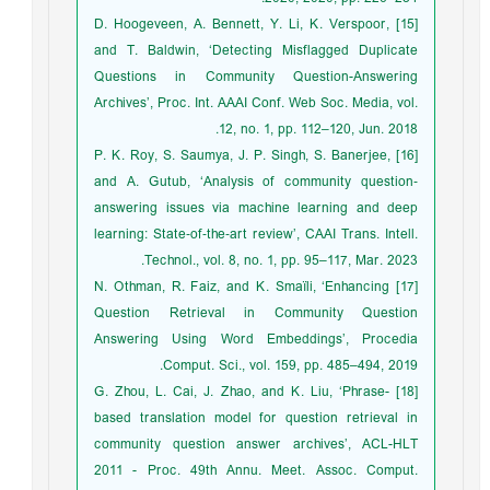
[15] D. Hoogeveen, A. Bennett, Y. Li, K. Verspoor,
and T. Baldwin, ‘Detecting Misflagged Duplicate
Questions in Community Question-Answering
Archives’, Proc. Int. AAAI Conf. Web Soc. Media, vol.
12, no. 1, pp. 112–120, Jun. 2018.
[16] P. K. Roy, S. Saumya, J. P. Singh, S. Banerjee,
and A. Gutub, ‘Analysis of community question‐
answering issues via machine learning and deep
learning: State‐of‐the‐art review’, CAAI Trans. Intell.
Technol., vol. 8, no. 1, pp. 95–117, Mar. 2023.
[17] N. Othman, R. Faiz, and K. Smaïli, ‘Enhancing
Question Retrieval in Community Question
Answering Using Word Embeddings’, Procedia
Comput. Sci., vol. 159, pp. 485–494, 2019.
[18] G. Zhou, L. Cai, J. Zhao, and K. Liu, ‘Phrase-
based translation model for question retrieval in
community question answer archives’, ACL-HLT
2011 - Proc. 49th Annu. Meet. Assoc. Comput.