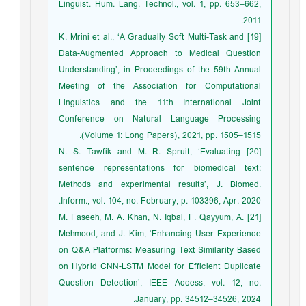
Linguist. Hum. Lang. Technol., vol. 1, pp. 653–662,
2011.
[19] K. Mrini et al., ‘A Gradually Soft Multi-Task and
Data-Augmented Approach to Medical Question
Understanding’, in Proceedings of the 59th Annual
Meeting of the Association for Computational
Linguistics and the 11th International Joint
Conference on Natural Language Processing
(Volume 1: Long Papers), 2021, pp. 1505–1515.
[20] N. S. Tawfik and M. R. Spruit, ‘Evaluating
sentence representations for biomedical text:
Methods and experimental results’, J. Biomed.
Inform., vol. 104, no. February, p. 103396, Apr. 2020.
[21] M. Faseeh, M. A. Khan, N. Iqbal, F. Qayyum, A.
Mehmood, and J. Kim, ‘Enhancing User Experience
on Q&A Platforms: Measuring Text Similarity Based
on Hybrid CNN-LSTM Model for Efficient Duplicate
Question Detection’, IEEE Access, vol. 12, no.
January, pp. 34512–34526, 2024.