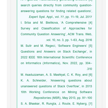
search queries directly from community question-
answering questions for finding related questions’,
Expert Syst. Appl., vol. 77, pp. 11–19, Jul. 2017.
[4] I. Srba and M. Bielikova, ‘A Comprehensive
Survey and Classification of Approaches for
Community Question Answering’, ACM Trans. Web,
vol. 10, no. 3, pp. 1–63, Aug. 2016.
[5] M. Sulír and M. Regeci, ‘Software Engineers’
Questions and Answers on Stack Exchange’, in
2022 IEEE 16th International Scientific Conference
on Informatics (Informatics), Nov. 2022, pp. 304–
310.
[6] M. Asaduzzaman, A. S. Mashiyat, C. K. Roy, and
K. A. Schneider, ‘Answering questions about
unanswered questions of Stack Overflow’, in 2013
10th Working Conference on Mining Software
Repositories (MSR), May 2013, pp. 97–100.
[7] S. A. Bhaskar, R. Rungta, J. Route, E. Nyberg,