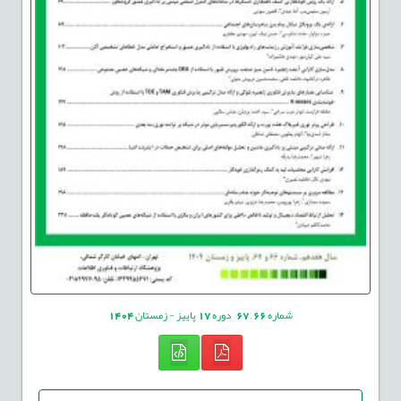
شماره
66
,
67
دوره
17
پاییز - زمستان
1404