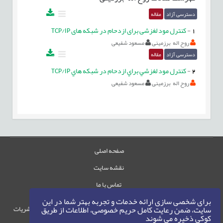
دسترسی آزاد
مقاله
1
-
کنترل مود لغزشی برای ازدحام در شبکه های TCP/IP
روح اله برزمینی
مسعود شفیعی
دسترسی آزاد
مقاله
2
-
کنترل مود لغزشي براي ازدحام در شبکه هاي TCP/IP
روح اله برزمینی
مسعود شفیعی
صفحه اصلی
نقشه سایت
تماس با ما
برای شخصی سازی ارائه خدمات و تجربه بهتر شما در این
حقوق این وب‌سایت متعلق به سامانه مدیریت نشریات
سایت، ضمن رعایت کامل حریم خصوصی، اطلاعات از طریق
کوکی ذخیره می شوند
رایمگ است.