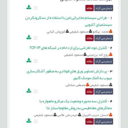
دسترسی آزاد
مقاله
1
-
طراحی سیستم مخابراتی امن با استفاده از سنکرونکردن
سیستمهای آشوبی
محمد نيكخو
مسعود شفیعی
كوروش كياني
دسترسی آزاد
مقاله
2
-
کنترل مود لغزشی برای ازدحام در شبکه های TCP/IP
روح اله برزمینی
مسعود شفیعی
دسترسی آزاد
مقاله
3
-
پردازش تصاویر ورق های فولادی به منظور آشکارسازی
عیوب به کمک موجک گابور
مسعود شفیعی
مصطفی صادقی
دسترسی آزاد
مقاله
4
-
کنترل سه محوره وضعیت یک میکرو ماهواره با
عملگرهای مغناطیسی به روش مقاوم(سنتز µ)
احسان حبیب اللهیان
حیدرعلی طالبی
مسعود شفیعی
دسترسی آزاد
مقاله