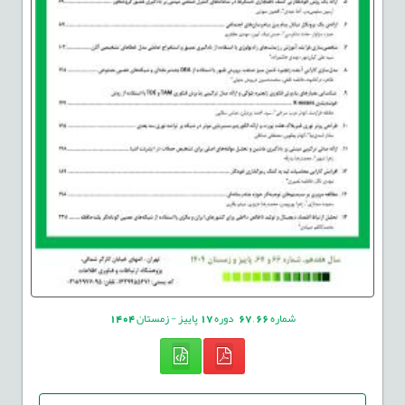
شماره
66
,
67
دوره
17
پاییز - زمستان
1404