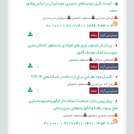
5
-
آینده نگری تهدیدهای سایبری علیه ایران براساس وکتور
حمله
مهدی عمرانی
مسعود شفیعی
سیاوش خرسندی
20.1001.1.27170411.1396.9.33.7.2
دسترسی آزاد
مقاله
6
-
پردازش تصاویر ورق های فولادی به منظور آشکارسازی
عیوب به کمک موجک گابور
مصطفی صادقی
مسعود شفیعی
دسترسی آزاد
مقاله
7
-
کنترل مود لغزشي براي ازدحام در شبکه هاي TCP/IP
روح اله برزمینی
مسعود شفیعی
دسترسی آزاد
مقاله
8
-
پیش‌بینی بازار سهام با استفاده از الگوریتم بهینه‌سازی
ملخ بهبود یافته و الگوریتم‌های سری زمانی
وحید صفری دهنوی
مسعود شفیعی
20.1001.1.27170411.1401.14.53.8.8