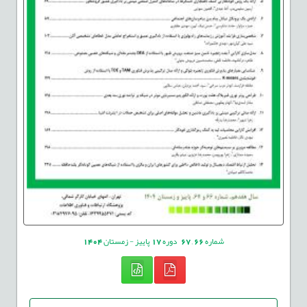
شماره
66
,
67
دوره
17
پاییز - زمستان
1404