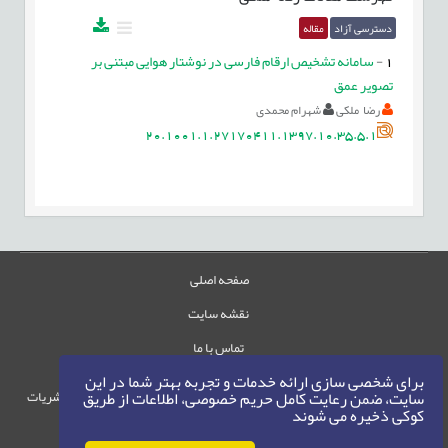
دسترسی آزاد
مقاله
1
-
سامانه تشخیص ارقام فارسی در نوشتار هوایی مبتنی بر
تصویر عمق
رضا ملکی
شهرام محمدی
20.1001.1.27170411.1397.10.35.5.1
صفحه اصلی
نقشه سایت
تماس با ما
برای شخصی سازی ارائه خدمات و تجربه بهتر شما در این
حقوق این وب‌سایت متعلق به سامانه مدیریت نشریات
سایت، ضمن رعایت کامل حریم خصوصی، اطلاعات از طریق
کوکی ذخیره می شوند
رایمگ است.
حق نشر
1405-1396
©