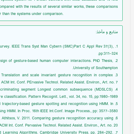
mpared with the results of several similar works, these comparisons
er than the systems under comparison.
منابع و مأخذ
:
: a survey. IEEE Trans Syst Man Cybern (SMC)Part C Appl Rev 37(3),
pp:311–324.
esign of gesture-based human computer interactions. PhD Thesis,
University of Southampton.
008. Translation and scale invariant gesture recognition in complex
 ACM Int. Conf. PErvasive Technol. Related Assist. Environ., Art. no. 7.
t discriminating segment Longest common subsequence (MDSLCS)
 classification. Pattern Recognit. Lett., vol. 34, no. 15, pp:1980–1989.
and trajectory-based gesture spotting and recognition using HMM. In
sing HMM. In Proc. 16th IEEE Int.Conf. Image Process., pp: 3577–3580.
 D., Athitsos, V. 2011. Comparing gesture recognition accuracy using
ACM Int. Conf. Pervasive Technol. Related Assist. Environ., Art. no. 20.
and Learning Algorithms. Cambridge University Press. pp. 284–292.