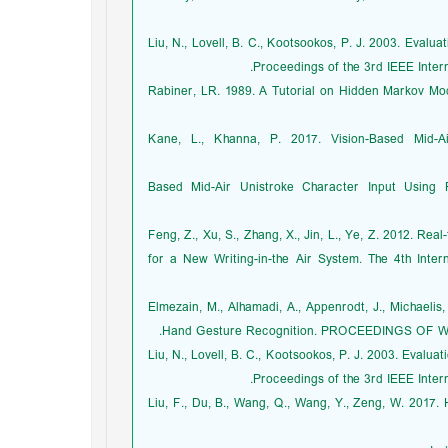
8. Liu, N., Lovell, B. C., Kootsookos, P. J. 2003. Eval
Proceedings of the 3rd IEEE Inter
9. Rabiner, LR. 1989. A Tutorial on Hidden Markov M
10. Kane, L., Khanna, P. 2017. Vision-Based Mid
11.Based Mid-Air Unistroke Character Input U
11. Feng, Z., Xu, S., Zhang, X., Jin, L., Ye, Z. 2012.
for a New Writing-in-the Air System. The 4th Inte
12. Elmezain, M., Alhamadi, A., Appenrodt, J., Micha
Hand Gesture Recognition. PROCEEDINGS O
13. Liu, N., Lovell, B. C., Kootsookos, P. J. 2003. Eval
Proceedings of the 3rd IEEE Inter
14. Liu, F., Du, B., Wang, Q., Wang, Y., Zeng, W. 201