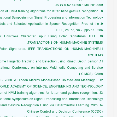
ISBN 0-52 64298-1.MR 2012999.
uation of HMM training algorithms for letter hand gesture recognition.
national Symposium on Signal Processing and Information Technology.
odels and Selected Application in Speech Recognition. Proc. of the
IEEE, Vol.77, No.2, pp:257—286
-Air Unistroke Character Input Using Polar Signatures. IEEE
TRANSACTIONS ON HUMAN-MACHINE SYSTEMS.
sing Polar Signatures. IEEE TRANSACTIONS ON HUMAN-MACHINE
SYSTEMS.
 Real-time Fingertip Tracking and Detection using Kinect Depth Sensor
rnational Conference on Internet Multimedia Computing and Service
(ICIMCS), China.
elis, B. 2008. A Hidden Markov Model-Based Isolated and Meaningful
F WORLD ACADEMY OF SCIENCE, ENGINEERING AND TECHNOLOGY.
uation of HMM training algorithms for letter hand gesture recognition.
national Symposium on Signal Processing and Information Technology.
7. Hand Gesture Recognition Using via Deterministic Learning. 29th
Chinese Control and Decision Conference (CCDC)