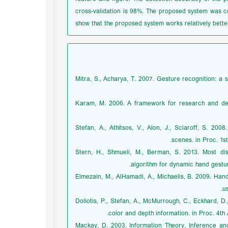
cross-validation is 98%. The proposed system was co
show that the proposed system works relatively bett
1. Mitra, S., Acharya, T. 2007. Gesture recognition
2. Karam, M. 2006. A framework for research and d
3. Stefan, A., Athitsos, V., Alon, J., Sclaroff, S. 2
scenes. in Proc. 1st
4. Stern, H., Shmueli, M., Berman, S. 2013. Mos
algorithm for dynamic hand gesture
5. Elmezain, M., AlHamadi, A., Michaelis, B. 2009. H
u
6. Doliotis, P., Stefan, A., McMurrough, C., Eckhard,
color and depth information. in Proc. 4th 
7. Mackay, D. 2003. Information Theory, Inference 