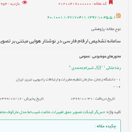
کد مقاله
: 20200419000000
بازدید
: 17954
20.1001.1.27170411.1397.10.35.5.1
نوع مقاله
: پژوهشی
سامانه تشخیص ارقام فارسی در نوشتار هوایی مبتنی بر تصوی
محورهای موضوعی
:
عمومى
2
*
1
رضا ملکی
شهرام محمدی
,
1
- دانشگاه زنجان، سازمان تنظیم مقررات و ارتباطات رادیویی، تبریز، ایران
- -
2
تاریخ دریافت : 1399/01/31
تاریخ پذیرش : 1399/07/12
کلید واژه
:
حس‌گر کینکت
,
تصویر عمق
,
تغییرات علامت شیب‌خط
,
مدل مارکوف مخف
چکیده مقاله
: