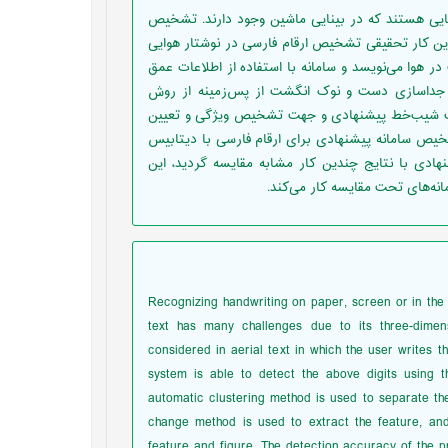
ایی هستند که در بینایی ماشین وجود دارند. تشخیص
ین کار تحقیقی تشخیص ارقام فارسی در نوشتار هوایی
در هوا می‌نویسد و سامانه با استفاده از اطلاعات عمق
ی جداسازی دست و نوک انگشت از پس‌زمینه از روش
 روش تغییر علامت شیب‌خط پیشنهادی و جهت تشخیص ویژگی و تعیین
استفاده‌شده است. دقت تشخیص سامانه پیشنهادی برای ارقام فارسی با دیتابیس
ری 98 درصد است. سامانه پیشنهادی با نتایج چندین کار مشابه مقایسه گردید، این
انه‌های تحت مقایسه کار می‌کند.
Recognizing handwriting on paper, screen or in the 
text has many challenges due to its three-dimens
considered in aerial text in which the user writes th
system is able to detect the above digits using 
automatic clustering method is used to separate th
change method is used to extract the feature, an
feature and figure. The detection accuracy of the p