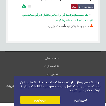
دسترسی آزاد
مقاله
1
-
یک سیستم توصیه گر بر اساس تحلیل ویژگی شخصیتی
افراد در شبکه اجتماعی تلگرام
محمدجواد شایگان فرد
محدثه ولی زاده
صفحه اصلی
نقشه سایت
تماس با ما
برای شخصی سازی ارائه خدمات و تجربه بهتر شما در این
سایت، ضمن رعایت کامل حریم خصوصی، اطلاعات از طریق
حقوق این وب‌سایت متعلق به سامانه مدیریت نشریات
کوکی ذخیره می شوند
رایمگ است.
حق نشر
1405-1396
©
نمی پذیرم
می پذیرم