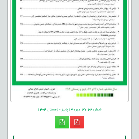
شماره
66
,
67
دوره
17
پاییز - زمستان
1404