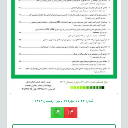
شماره
66
,
67
دوره
17
پاییز - زمستان
1404