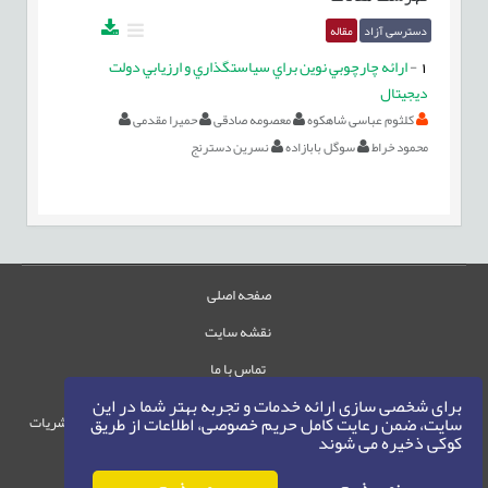
دسترسی آزاد
مقاله
1
-
ارائه چارچوبي نوين براي سياستگذاري و ارزيابي دولت
ديجيتال
کلثوم عباسی شاهکوه
معصومه صادقی
حمیرا مقدمی
محمود خراط
سوگل بابازاده
نسرين دسترنج
صفحه اصلی
نقشه سایت
تماس با ما
برای شخصی سازی ارائه خدمات و تجربه بهتر شما در این
حقوق این وب‌سایت متعلق به سامانه مدیریت نشریات
سایت، ضمن رعایت کامل حریم خصوصی، اطلاعات از طریق
کوکی ذخیره می شوند
رایمگ است.
حق نشر
1405-1396
©