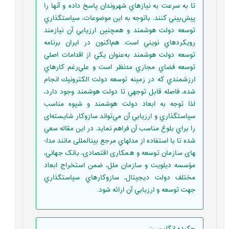
تا به سرعت به نيازهاي شهروندان پاسخ داده و آنها را
پيش‌بيني کنند. باتوجه به اين موضوعات، سياستگذاري
توسعه دولت هوشمند و همچنين ارزيابي آن نيازمند
رويكردهاي نويني است. هم‌ا‌كنون در ايران برنامه
توسعه دولت هوشمند به‌عنوان يكي از اقدامات اصلي
توسعه فضاي مجازي مدنظر است و علي‌رغم كارهاي
ارزشمندي كه در زمينه توسعه دولت الكترونيك انجام
شده، فاصله قابل توجهي تا دولت هوشمند وجود دارد،
لذا توجه به ابعاد دولت هوشمند و شيوه مناسب
سياستگذاري و ارزيابي آن مي‌تواند سازوكار شایسته‌ای
را براي بلوغ مناسب آن فراهم نمايد. در اين مقاله سعي
شده تا با استفاده از مدل­هاي مرجع بین­المللی مانند مدل­
های سازمان توسعه و همکاری اقتصادی، بانک جهاني،
مؤسسه دیلويت و سازمان ملل، ضمن استخراج ابعاد
مختلف دولت ديجيتال، سازوكارهاي سياستگذاري
جهت توسعه و ارزيابي آن ارائه شود.
چکیده انگلیسی
: