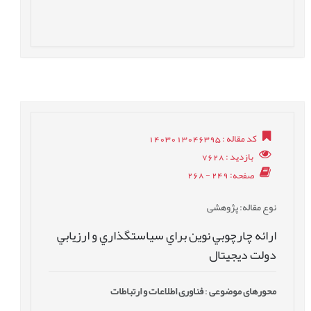
کد مقاله
: 1403013046395
بازدید
: 7628
صفحه
: 249 - 268
نوع مقاله
: پژوهشی
ارائه چارچوبي نوين براي سياستگذاري و ارزيابي
دولت ديجيتال
محورهای موضوعی
:
فناوری اطلاعات و ارتباطات