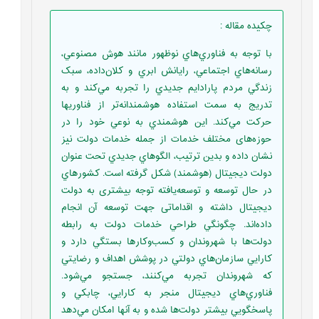
چکیده مقاله
:
با توجه به فناوري‌هاي نوظهور مانند هوش مصنوعي،
رسانه‌هاي اجتماعي، رایانش ابري و کلان‌داده، سبک
زندگي مردم پارادايم جديدي را تجربه مي‌كند و به
تدريج به سمت استفاده‌ هوشمندانه‌تر از فناوري­ها
حرکت مي‌کند. اين هوشمندي به نوعي خود را در
حوزه‌‌های مختلف خدمات از جمله خدمات دولت نيز
نشان داده و بدين ترتيب، الگوهاي جديدي تحت عنوان
دولت ديجيتال (هوشمند) شكل گرفته است. کشورهاي
در حال توسعه و توسعه‌يافته توجه بيشتری به دولت
دیجیتال داشته و اقداماتی جهت توسعه آن انجام
داده‌اند. چگونگي طراحي خدمات دولت به رابطه
دولت‌ها با شهروندان و کسب‌وکارها بستگي دارد و
کارايي سازمان‌هاي دولتي در پوشش اهداف و رضايتي
که شهروندان تجربه مي‌کنند، جستجو مي‌شود.
فناوري‌هاي ديجيتال منجر به کارايي، چابکي و
پاسخگويي بيشتر دولت‌ها شده و به آنها امکان مي‌دهد