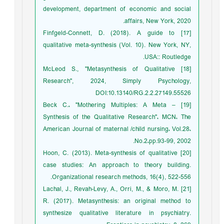
development, department of economic and social
affairs, New York, 2020.
[17] Finfgeld-Connett, D. (2018). A guide to
qualitative meta-synthesis (Vol. 10). New York, NY,
USA:: Routledge.
[18] McLeod S., "Metasynthesis of Qualitative
Research", 2024, Simply Psychology,
DOI:10.13140/RG.2.2.27149.55526
[19] Beck C.، "Mothering Multiples: A Meta –
Synthesis of the Qualitative Research"، MCN، The
American Journal of maternal /child nursing، Vol.28،
No.2،pp.93-99, 2002.
[20] Hoon, C. (2013). Meta-synthesis of qualitative
case studies: An approach to theory building.
Organizational research methods, 16(4), 522-556.
[21] Lachal, J., Revah-Levy, A., Orri, M., & Moro, M.
R. (2017). Metasynthesis: an original method to
synthesize qualitative literature in psychiatry.