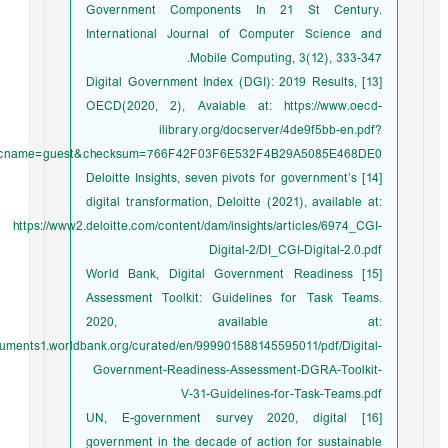
Government Components In 21 St Century.
International Journal of Computer Science and
Mobile Computing, 3(12), 333-347.
[13] Digital Government Index (DGI): 2019 Results,
OECD(2020, 2), Avaiable at: https://www.oecd-
ilibrary.org/docserver/4de9f5bb-en.pdf?
&accname=guest&checksum=766F42F03F6E532F4B29A5085E468DE0
[14] Deloitte Insights, seven pivots for government’s
digital transformation, Deloitte (2021), available at:
https://www2.deloitte.com/content/dam/insights/articles/6974_CGI-
Digital-2/DI_CGI-Digital-2.0.pdf
[15] World Bank, Digital Government Readiness
Assessment Toolkit: Guidelines for Task Teams.
2020, available at:
ocuments1.worldbank.org/curated/en/999901588145595011/pdf/Digital-
Government-Readiness-Assessment-DGRA-Toolkit-
V-31-Guidelines-for-Task-Teams.pdf
[16] UN, E-government survey 2020, digital
government in the decade of action for sustainable