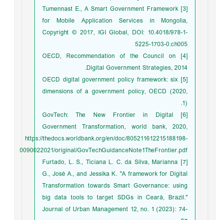
[3] Tumennast E., A Smart Government Framework
for Mobile Application Services in Mongolia,
Copyright © 2017, IGI Global, DOI: 10.4018/978-1-
5225-1703-0.ch005
[4] OECD, Recommendation of the Council on
Digital Government Strategies, 2014.
[5] OECD digital government policy framework: six
dimensions of a government policy, OECD (2020,
1).
[6] GovTech: The New Frontier in Digital
Government Transformation, world bank, 2020,
https://thedocs.worldbank.org/en/doc/805211612215188198-
0090022021/original/GovTechGuidanceNote1TheFrontier.pdf
[7] Furtado, L. S., Ticiana L. C. da Silva, Marianna
G., José A., and Jessika K. "A framework for Digital
Transformation towards Smart Governance: using
big data tools to target SDGs in Ceará, Brazil."
Journal of Urban Management 12, no. 1 (2023): 74-