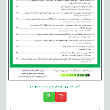
شماره
66
,
67
دوره
17
پاییز - زمستان
1404