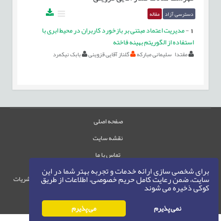
دسترسی آزاد
مقاله
1
-
مدیریت اعتماد مبتنی بر بازخورد کاربران در محیط ابری با
استفاده از الگوریتم بهینه فاخته
مقتدا سلیمانی مبارکه
گلناز آقایی قزوینی
بابک نیکمرد
صفحه اصلی
نقشه سایت
تماس با ما
برای شخصی سازی ارائه خدمات و تجربه بهتر شما در این
سایت، ضمن رعایت کامل حریم خصوصی، اطلاعات از طریق
حقوق این وب‌سایت متعلق به سامانه مدیریت نشریات
کوکی ذخیره می شوند
رایمگ است.
حق نشر
1405-1396
©
نمی پذیرم
می پذیرم