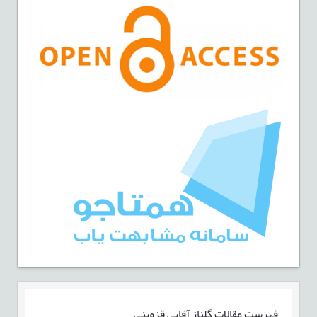
فهرست مقالات
گلناز آقایی قزوینی