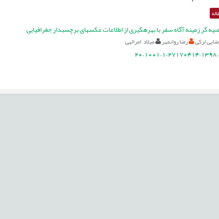
اله
ه گر زمينه آگاه سفر با بهرهگيری از اطلاعات عکسهای برچسبدار جغرافيايی
ایی لرکی
رضا روانمهر
میلاد امرالهی
20.1001.1.27170414.1398.