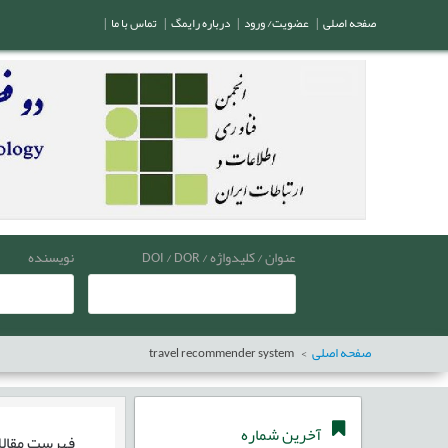
صفحه اصلی
|
عضویت/ ورود
|
درباره رایمگ
|
تماس با ما
|
عنوان / کلیدواژه / DOI / DOR
نویسنده
صفحه اصلی
travel recommender system
آخرین شماره
فهرست مقال