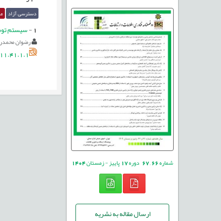
دسترسی آزاد
مق
1
-
سيستم توصي
رضوان محمدرض
11.41.1.1
شماره
66
,
67
دوره
17
پاییز - زمستان
1404
ارسال مقاله به نشریه