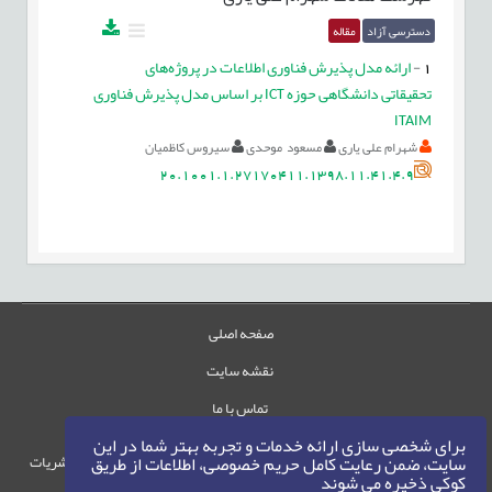
دسترسی آزاد
مقاله
1
-
ارائه مدل پذیرش فناوری اطلاعات در پروژه‌های
تحقیقاتی دانشگاهی حوزه ICT بر اساس مدل پذیرش فناوری
ITAIM
شهرام علی یاری
مسعود موحدی
سیروس کاظمیان
20.1001.1.27170411.1398.11.41.4.9
صفحه اصلی
نقشه سایت
تماس با ما
برای شخصی سازی ارائه خدمات و تجربه بهتر شما در این
حقوق این وب‌سایت متعلق به سامانه مدیریت نشریات
سایت، ضمن رعایت کامل حریم خصوصی، اطلاعات از طریق
کوکی ذخیره می شوند
رایمگ است.