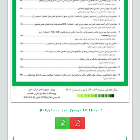
شماره
66
,
67
دوره
17
پاییز - زمستان
1404