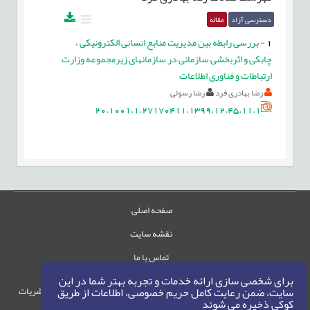
دسترسی آزاد
مقاله
1
-
بررسی رابطه بین مدیریت منابع انسانی الکترونیکی ،
چابکی و اثربخشی سازمانی در سازمان‏های زیرمجموعه وزارت
ارتباطات و فناوری اطلاعات
رضا بهادری فرد
رضا رسولی
20.1001.1.27170411.1399.12.45.11.1
صفحه اصلی
نقشه سایت
تماس با ما
برای شخصی سازی ارائه خدمات و تجربه بهتر شما در این
حقوق این وب‌سایت متعلق به سامانه مدیریت نشریات
سایت، ضمن رعایت کامل حریم خصوصی، اطلاعات از طریق
کوکی ذخیره می شوند
رایمگ است.