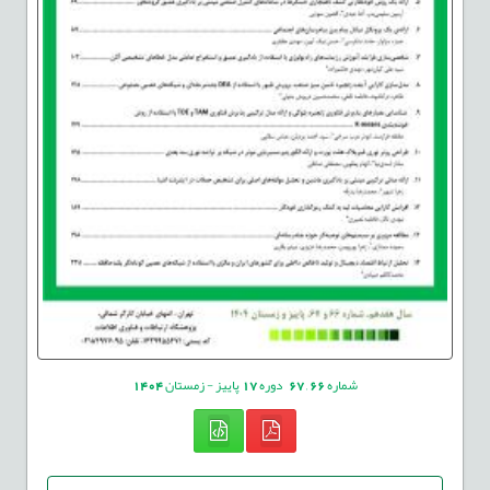
شماره
66
,
67
دوره
17
پاییز - زمستان
1404