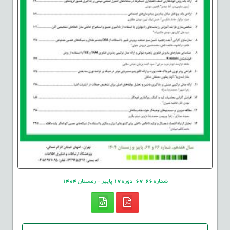
شماره
66
,
67
دوره
17
پاییز - زمستان
1404