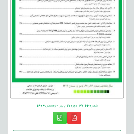
شماره
66
,
67
دوره
17
پاییز - زمستان
1404