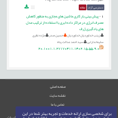
دسترسی آزاد
مقاله
1
-
پیش بینی بار کاری ماشین های مجازی به منظور کاهش
مصرف انرژی در مراکز داده ابری با استفاده از ترکیب مدل
های یادگیری ژرف
زینب خداوردیان خداوردیان
حسین صدر
مژده نظری
سلیماندارابی
سید احمد عدالت پناه
20.1001.1.27170411.1402.15.55.9.0
صفحه اصلی
نقشه سایت
تماس با ما
برای شخصی سازی ارائه خدمات و تجربه بهتر شما در این
حقوق این وب‌سایت متعلق به سامانه مدیریت نشریات