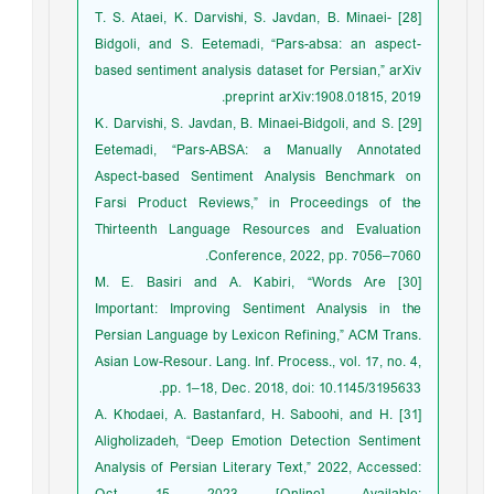
[28] T. S. Ataei, K. Darvishi, S. Javdan, B. Minaei-
Bidgoli, and S. Eetemadi, “Pars-absa: an aspect-
based sentiment analysis dataset for Persian,” arXiv
preprint arXiv:1908.01815, 2019.
[29] K. Darvishi, S. Javdan, B. Minaei-Bidgoli, and S.
Eetemadi, “Pars-ABSA: a Manually Annotated
Aspect-based Sentiment Analysis Benchmark on
Farsi Product Reviews,” in Proceedings of the
Thirteenth Language Resources and Evaluation
Conference, 2022, pp. 7056–7060.
[30] M. E. Basiri and A. Kabiri, “Words Are
Important: Improving Sentiment Analysis in the
Persian Language by Lexicon Refining,” ACM Trans.
Asian Low-Resour. Lang. Inf. Process., vol. 17, no. 4,
pp. 1–18, Dec. 2018, doi: 10.1145/3195633.
[31] A. Khodaei, A. Bastanfard, H. Saboohi, and H.
Aligholizadeh, “Deep Emotion Detection Sentiment
Analysis of Persian Literary Text,” 2022, Accessed: