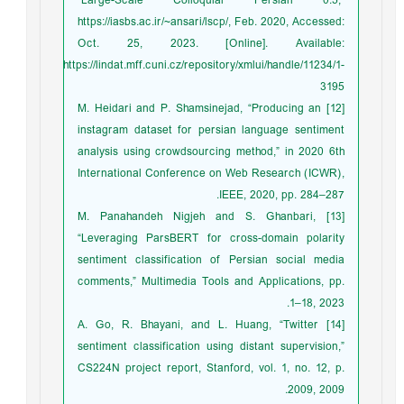
“Large-Scale Colloquial Persian 0.5,”
https://iasbs.ac.ir/~ansari/lscp/, Feb. 2020, Accessed:
Oct. 25, 2023. [Online]. Available:
https://lindat.mff.cuni.cz/repository/xmlui/handle/11234/1-
3195
[12] M. Heidari and P. Shamsinejad, “Producing an
instagram dataset for persian language sentiment
analysis using crowdsourcing method,” in 2020 6th
International Conference on Web Research (ICWR),
IEEE, 2020, pp. 284–287.
[13] M. Panahandeh Nigjeh and S. Ghanbari,
“Leveraging ParsBERT for cross-domain polarity
sentiment classification of Persian social media
comments,” Multimedia Tools and Applications, pp.
1–18, 2023.
[14] A. Go, R. Bhayani, and L. Huang, “Twitter
sentiment classification using distant supervision,”
CS224N project report, Stanford, vol. 1, no. 12, p.
2009, 2009.