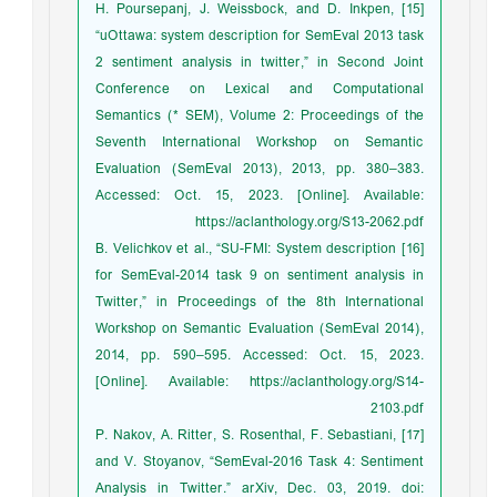
[15] H. Poursepanj, J. Weissbock, and D. Inkpen,
“uOttawa: system description for SemEval 2013 task
2 sentiment analysis in twitter,” in Second Joint
Conference on Lexical and Computational
Semantics (* SEM), Volume 2: Proceedings of the
Seventh International Workshop on Semantic
Evaluation (SemEval 2013), 2013, pp. 380–383.
Accessed: Oct. 15, 2023. [Online]. Available:
https://aclanthology.org/S13-2062.pdf
[16] B. Velichkov et al., “SU-FMI: System description
for SemEval-2014 task 9 on sentiment analysis in
Twitter,” in Proceedings of the 8th International
Workshop on Semantic Evaluation (SemEval 2014),
2014, pp. 590–595. Accessed: Oct. 15, 2023.
[Online]. Available: https://aclanthology.org/S14-
2103.pdf
[17] P. Nakov, A. Ritter, S. Rosenthal, F. Sebastiani,
and V. Stoyanov, “SemEval-2016 Task 4: Sentiment
Analysis in Twitter.” arXiv, Dec. 03, 2019. doi: