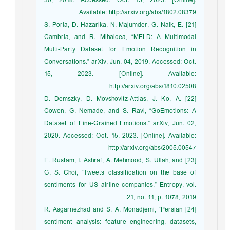
30, 2018. Accessed: Oct. 15, 2023. [Online].
Available: http://arxiv.org/abs/1802.08379
[21] S. Poria, D. Hazarika, N. Majumder, G. Naik, E.
Cambria, and R. Mihalcea, “MELD: A Multimodal
Multi-Party Dataset for Emotion Recognition in
Conversations.” arXiv, Jun. 04, 2019. Accessed: Oct.
15, 2023. [Online]. Available:
http://arxiv.org/abs/1810.02508
[22] D. Demszky, D. Movshovitz-Attias, J. Ko, A.
Cowen, G. Nemade, and S. Ravi, “GoEmotions: A
Dataset of Fine-Grained Emotions.” arXiv, Jun. 02,
2020. Accessed: Oct. 15, 2023. [Online]. Available:
http://arxiv.org/abs/2005.00547
[23] F. Rustam, I. Ashraf, A. Mehmood, S. Ullah, and
G. S. Choi, “Tweets classification on the base of
sentiments for US airline companies,” Entropy, vol.
21, no. 11, p. 1078, 2019.
[24] R. Asgarnezhad and S. A. Monadjemi, “Persian
sentiment analysis: feature engineering, datasets,