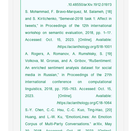
10.48550/arXiv.1912.01973.
[18] S. Mohammad, F. Bravo-Marquez, M. Salameh,
and S. Kiritchenko, “Semeval-2018 task 1: Affect in
tweets,” in Proceedings of the 12th international
workshop on semantic evaluation, 2018, pp. 1–17.
Accessed: Oct. 15, 2023. [Online]. Available:
https://aclanthology.org/S18-1001/
[19] A. Rogers, A. Romanov, A. Rumshisky, S.
Volkova, M. Gronas, and A. Gribov, “RuSentiment:
An enriched sentiment analysis dataset for social
media in Russian,” in Proceedings of the 27th
international conference on computational
linguistics, 2018, pp. 755–763. Accessed: Oct. 15,
2023. [Online]. Available:
https://aclanthology.org/C18-1064/
[20] S.-Y. Chen, C.-C. Hsu, C.-C. Kuo, Ting-Hao,
Huang, and L.-W. Ku, “EmotionLines: An Emotion
Corpus of Multi-Party Conversations.” arXiv, May