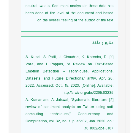
neutral tweets. Sentiment analysis in these data has
been done at the level of the document and based
on the overall feeling of the author of the text.
منابع و مأخذ
:
[1] S. Kusal, S. Patil, J. Choudrie, K. Kotecha, D.
Vora, and I. Pappas, “A Review on Text-Based
Emotion Detection -- Techniques, Applications,
Datasets, and Future Directions.” arXiv, Apr. 26,
2022. Accessed: Oct. 15, 2023. [Online]. Available:
http://arxiv.org/abs/2205.03235
[2] A. Kumar and A. Jaiswal, “Systematic literature
review of sentiment analysis on Twitter using soft
computing techniques,” Concurrency and
Computation, vol. 32, no. 1, p. e5107, Jan. 2020, doi:
10.1002/cpe.5107.