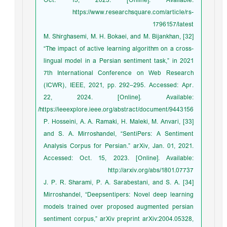
Oct. 15, 2023. [Online]. Available:
https://www.researchsquare.com/article/rs-
1796157/latest
[32] M. Shirghasemi, M. H. Bokaei, and M. Bijankhan,
“The impact of active learning algorithm on a cross-
lingual model in a Persian sentiment task,” in 2021
7th International Conference on Web Research
(ICWR), IEEE, 2021, pp. 292–295. Accessed: Apr.
22, 2024. [Online]. Available:
https://ieeexplore.ieee.org/abstract/document/9443156/
[33] P. Hosseini, A. A. Ramaki, H. Maleki, M. Anvari,
and S. A. Mirroshandel, “SentiPers: A Sentiment
Analysis Corpus for Persian.” arXiv, Jan. 01, 2021.
Accessed: Oct. 15, 2023. [Online]. Available:
http://arxiv.org/abs/1801.07737
[34] J. P. R. Sharami, P. A. Sarabestani, and S. A.
Mirroshandel, “Deepsentipers: Novel deep learning
models trained over proposed augmented persian
sentiment corpus,” arXiv preprint arXiv:2004.05328,