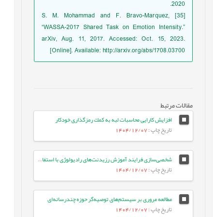
2020.
[35] S. M. Mohammad and F. Bravo-Marquez,
“WASSA-2017 Shared Task on Emotion Intensity.”
arXiv, Aug. 11, 2017. Accessed: Oct. 15, 2023.
[Online]. Available: http://arxiv.org/abs/1708.03700
مقالات مرتبط
افزايش كارايى محاسبات لبه به كمك رمزگذارى خودكار
تاریخ چاپ
: 1404/12/07
شخصی‌سازی فرایند آموزش رزیدنت‌های رادیولوژی با استفاده از یادگیری عمیق و استخراج تعاملی مدل خطاهای تشخیصی آنان
تاریخ چاپ
: 1404/12/07
مطالعه مروری بر سیستم‌های توصیه‌گر حوزه چندرسانه‌ای
تاریخ چاپ
: 1404/12/07