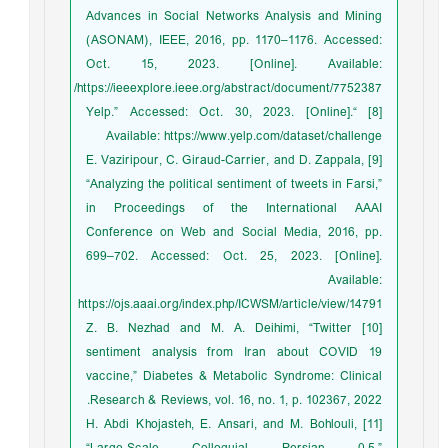
Advances in Social Networks Analysis and Mining
(ASONAM), IEEE, 2016, pp. 1170–1176. Accessed:
Oct. 15, 2023. [Online]. Available:
https://ieeexplore.ieee.org/abstract/document/7752387/
[8] “Yelp.” Accessed: Oct. 30, 2023. [Online].
Available: https://www.yelp.com/dataset/challenge
[9] E. Vaziripour, C. Giraud-Carrier, and D. Zappala,
“Analyzing the political sentiment of tweets in Farsi,”
in Proceedings of the International AAAI
Conference on Web and Social Media, 2016, pp.
699–702. Accessed: Oct. 25, 2023. [Online].
Available:
https://ojs.aaai.org/index.php/ICWSM/article/view/14791
[10] Z. B. Nezhad and M. A. Deihimi, “Twitter
sentiment analysis from Iran about COVID 19
vaccine,” Diabetes & Metabolic Syndrome: Clinical
Research & Reviews, vol. 16, no. 1, p. 102367, 2022.
[11] H. Abdi Khojasteh, E. Ansari, and M. Bohlouli,