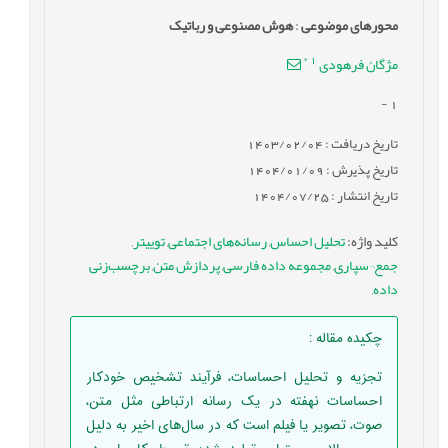
محورهای موضوعی
:
هوش مصنوعی و رباتیک
*
1
مژگان فرهودی
-
1
تاریخ دریافت : 1403/02/04
تاریخ پذیرش : 1404/01/09
تاریخ انتشار : 1404/07/25
کلید واژه
:
تحلیل احساس
,
رسانه‌های اجتماعی
,
توییتر
,
جمع¬سپاری
,
مجموعه داده فارسی
,
پردازش متن
,
برچسب‌زنی
داده
,
چکیده مقاله
:
تجزیه و تحلیل احساسات، فرآیند تشخیص خودکار
احساسات نهفته در یک رسانه ارتباطی مثل متن،
صوت، تصویر یا فیلم است که در سال‌های اخیر به دلیل