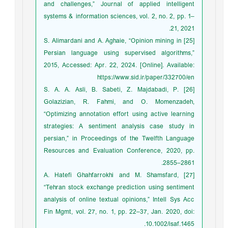
and challenges,” Journal of applied intelligent
systems & information sciences, vol. 2, no. 2, pp. 1–
21, 2021.
[25] S. Alimardani and A. Aghaie, “Opinion mining in
Persian language using supervised algorithms,”
2015, Accessed: Apr. 22, 2024. [Online]. Available:
https://www.sid.ir/paper/332700/en
[26] S. A. A. Asli, B. Sabeti, Z. Majdabadi, P.
Golazizian, R. Fahmi, and O. Momenzadeh,
“Optimizing annotation effort using active learning
strategies: A sentiment analysis case study in
persian,” in Proceedings of the Twelfth Language
Resources and Evaluation Conference, 2020, pp.
2855–2861.
[27] A. Hatefi Ghahfarrokhi and M. Shamsfard,
“Tehran stock exchange prediction using sentiment
analysis of online textual opinions,” Intell Sys Acc
Fin Mgmt, vol. 27, no. 1, pp. 22–37, Jan. 2020, doi:
10.1002/isaf.1465.