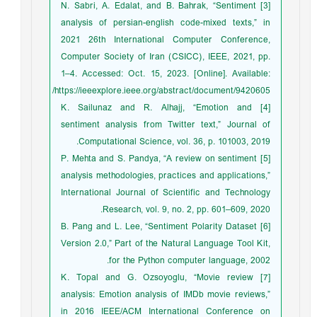
[3] N. Sabri, A. Edalat, and B. Bahrak, “Sentiment
analysis of persian-english code-mixed texts,” in
2021 26th International Computer Conference,
Computer Society of Iran (CSICC), IEEE, 2021, pp.
1–4. Accessed: Oct. 15, 2023. [Online]. Available:
https://ieeexplore.ieee.org/abstract/document/9420605/
[4] K. Sailunaz and R. Alhajj, “Emotion and
sentiment analysis from Twitter text,” Journal of
Computational Science, vol. 36, p. 101003, 2019.
[5] P. Mehta and S. Pandya, “A review on sentiment
analysis methodologies, practices and applications,”
International Journal of Scientific and Technology
Research, vol. 9, no. 2, pp. 601–609, 2020.
[6] B. Pang and L. Lee, “Sentiment Polarity Dataset
Version 2.0,” Part of the Natural Language Tool Kit,
for the Python computer language, 2002.
[7] K. Topal and G. Ozsoyoglu, “Movie review
analysis: Emotion analysis of IMDb movie reviews,”
in 2016 IEEE/ACM International Conference on