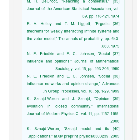
[35] M. H. DeGroot, "Reaching a consensus,"
Journal of the American Statistical Association, vol.
69, pp. 118-121, 1974.
[36] R. A. Holley and T. M. Liggett, "Ergodic
theorems for weakly interacting infinite systems and
the voter model," The annals of probability, pp. 643-
663, 1975.
[37] N. E. Friedkin and E. C. Johnsen, "Social
influence and opinions," Journal of Mathematical
Sociology, vol. 15, pp. 193-206, 1990.
[38] N. E. Friedkin and E. C. Johnsen, "Social
influence networks and opinion change," Advances
in Group Processes, vol. 16, pp. 1-29, 1999.
[39] K. Sznajd-Weron and J. Sznajd, "Opinion
evolution in closed community," International
Journal of Modern Physics C, vol. 11, pp. 1157-1165,
2000.
[40] K. Sznajd-Weron, "Sznajd model and its
applications," arXiv preprint physics/0503239, 2005.