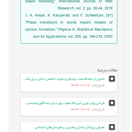
based modeling," International Journal of Web
Research, vol. 2, pp. 36-44, 2019.
[67] J. A. Hołyst, K. Kacperski, and F. Schweitzer,
"Phase transitions in social impact models of
opinion formation," Physica A: Statistical Mechanics
and its Applications, vol. 285, pp. 199-210, 2000.
مقالات مرتبط
تحلیل ارتباط اقتصاد دیجیتال و تولید ناخالص داخلی برای کشورهای ایران و مالزی با استفاده از شبکه های عصبی کوتاه‌نگر بلندحافظه
تاریخ چاپ
: 1404/12/07
طراحی روتر نوری غیربلاک هفت پورت و ارائه الگوریتم مسیریابی موثر در شبکه بر تراشه نوری سه بعدی
تاریخ چاپ
: 1404/12/07
معرفی پروتکل تبادل پیام بین پیام‌رسان‌های اجتماعی