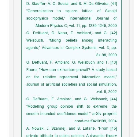
[41] D. Stauffer, A. O. Sousa, and S. M. De Oliveira,
"Generalization to square lattice of Sznajd
sociophysics model," International Journal of
Modern Physics C, vol. 11, pp. 1239-1245, 2000.
[42] G. Deffuant, D. Neau, F. Amblard, and G.
Weisbuch, "Mixing beliefs among interacting
agents," Advances in Complex Systems, vol. 3, pp.
87-98, 2000.
[43] G. Deffuant, F. Amblard, G. Weisbuch, and T.
Faure, "How can extremism prevail? A study based
on the relative agreement interaction model,"
Journal of artificial societies and social simulation,
vol. 5, 2002.
[44] G. Deffuant, F. Amblard, and G. Weisbuch,
"Modelling group opinion shift to extreme: the
smooth bounded confidence model," arXiv preprint
cond-mat/0410199, 2004.
[45] A. Nowak, J. Szamrej, and B. Latané, "From
private attitude to public opinion: A dynamic theory