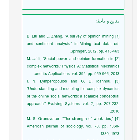
منابع و مأخذ
:
[1] B. Liu and L. Zhang, "A survey of opinion mining
and sentiment analysis," in Mining text data, ed:
Springer, 2012, pp. 415-463.
[2] M. Jalili, "Social power and opinion formation in
complex networks," Physica A: Statistical Mechanics
and its Applications, vol. 392, pp. 959-966, 2013.
[3] I. N. Lymperopoulos and G. D. Ioannou,
"Understanding and modeling the complex dynamics
of the online social networks: a scalable conceptual
approach," Evolving Systems, vol. 7, pp. 207-232,
2016.
[4] M. S. Granovetter, "The strength of weak ties,"
American journal of sociology, vol. 78, pp. 1360-
1380, 1973.