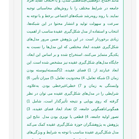
مانند اجماع، دوقطبی/چندقطبی شدن، و یا اختلاف عقاید افراد
جامعه در شرایط مختلف را با روش‌های محاسباتی توجیه
نمایند. با روند روبه‌رشد شبکه‌های اجتماعی برخط و با توجه به
سرعت و سهولت تولید و انتشار محتوا در این شبکه‌ها،
انتخاب و استفاده از مدل شکل‌گیری عقیدة مناسب از اهمیت
زیادی برخوردار است. در این پژوهش ضمن مرور مدل‌های
شکل‌گیری عقیده، ابعاد مختلفی که این مدل‌ها را نسبت به
یکدیگر متمایز می‌کنند، استخراج شده و بر اساس این ابعاد،
جایگاه مدل‌های شکل‌گیری عقیده نیز مشخص شده است. این
ابعاد عبارتند از: 1) فضای عقیده، 2)گسسته/پیوسته بودن
زمان 3) شبکة تعامل، 4) محدودیت تعامل، 5) میزان تأثیر، 6)
وابستگی به زمان و 7) خطی/غیرخطی بودن. به‌علاوه،
شرایطی را در مدل‌های شکل‌گیری عقیده می توان در نظر
گرفته که روی پویایی و نتیجه تأثیرگذار است، شامل 1)
همگونی/ناهمگونی جامعه، 2) تعداد ابعاد فضای عقیده، 3)
تصور اولیة جامعه، 4) قطعی یا نویزی بودن مدل. نتایج این
پژوهش به پژوهشگران حوزة شکل‌گیری عقیده کمک می‌کند
مدل شکل‌گیری عقیدة مناسب با توجه به شرایط و ویژگی‌های