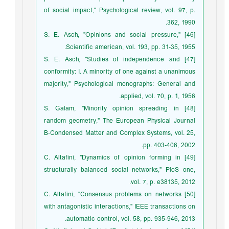
of social impact," Psychological review, vol. 97, p.
362, 1990.
[46] S. E. Asch, "Opinions and social pressure,"
Scientific american, vol. 193, pp. 31-35, 1955.
[47] S. E. Asch, "Studies of independence and
conformity: I. A minority of one against a unanimous
majority," Psychological monographs: General and
applied, vol. 70, p. 1, 1956.
[48] S. Galam, "Minority opinion spreading in
random geometry," The European Physical Journal
B-Condensed Matter and Complex Systems, vol. 25,
pp. 403-406, 2002.
[49] C. Altafini, "Dynamics of opinion forming in
structurally balanced social networks," PloS one,
vol. 7, p. e38135, 2012.
[50] C. Altafini, "Consensus problems on networks
with antagonistic interactions," IEEE transactions on
automatic control, vol. 58, pp. 935-946, 2013.