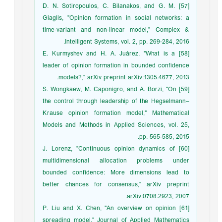
[57] D. N. Sotiropoulos, C. Bilanakos, and G. M.
Giaglis, "Opinion formation in social networks: a
time-variant and non-linear model," Complex &
Intelligent Systems, vol. 2, pp. 269-284, 2016.
[58] E. Kurmyshev and H. A. Juárez, "What is a
leader of opinion formation in bounded confidence
models?," arXiv preprint arXiv:1305.4677, 2013.
[59] S. Wongkaew, M. Caponigro, and A. Borzi, "On
the control through leadership of the Hegselmann–
Krause opinion formation model," Mathematical
Models and Methods in Applied Sciences, vol. 25,
pp. 565-585, 2015.
[60] J. Lorenz, "Continuous opinion dynamics of
multidimensional allocation problems under
bounded confidence: More dimensions lead to
better chances for consensus," arXiv preprint
arXiv:0708.2923, 2007.
[61] P. Liu and X. Chen, "An overview on opinion
spreading model," Journal of Applied Mathematics