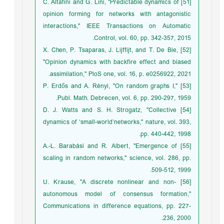
[51] C. Altafini and G. Lini, "Predictable dynamics of
opinion forming for networks with antagonistic
interactions," IEEE Transactions on Automatic
Control, vol. 60, pp. 342-357, 2015.
[52] X. Chen, P. Tsaparas, J. Lijffijt, and T. De Bie,
"Opinion dynamics with backfire effect and biased
assimilation," PloS one, vol. 16, p. e0256922, 2021.
[53] P. Erdős and A. Rényi, "On random graphs I,"
Publ. Math. Debrecen, vol. 6, pp. 290-297, 1959.
[54] D. J. Watts and S. H. Strogatz, "Collective
dynamics of ‘small-world’networks," nature, vol. 393,
pp. 440-442, 1998.
[55] A.-L. Barabási and R. Albert, "Emergence of
scaling in random networks," science, vol. 286, pp.
509-512, 1999.
[56] U. Krause, "A discrete nonlinear and non-
autonomous model of consensus formation,"
Communications in difference equations, pp. 227-
236, 2000.