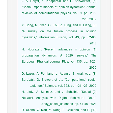
[5] J. A. Holyst, K. Kacperski, and F. Schweitzer,
"Social impact models of opinion dynamics," Annual
reviews of computational physics, vol. 9, pp. 253-
273, 2002.
[6] Y. Dong, M. Zhan, G. Kou, Z. Ding, and H. Liang,
"A survey on the fusion process in opinion
dynamics," Information Fusion, vol. 43, pp. 57-65,
2018.
[7] H. Noorazar, "Recent advances in opinion
propagation dynamics: A 2020 survey," The
European Physical Journal Plus, vol. 135, pp. 1-20,
2020.
[8] D. Lazer, A. Pentland, L. Adamic, S. Aral, A.-L.
Barabási, D. Brewer, et al., "Computational social
science," Science, vol. 323, pp. 721-723, 2009.
[9] H. Lietz, A. Schmitz, and J. Schaible, "Social
Network Analysis with Digital Behavioral Data,"
easy_social_sciences, pp. 41-48, 2021.
[10] R. Urena, G. Kou, Y. Dong, F. Chiclana, and E.