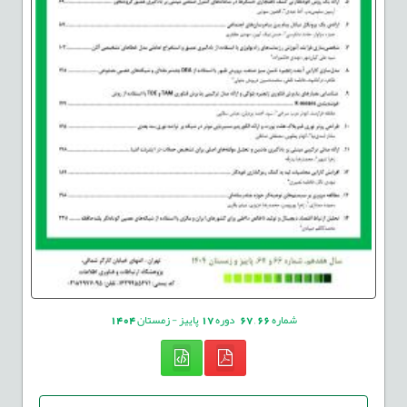
شماره
66
,
67
دوره
17
پاییز - زمستان
1404