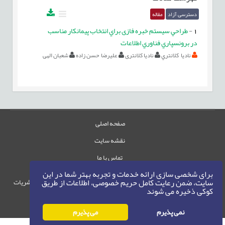
دسترسی آزاد
مقاله
1
-
طراحي سيستم خبره فازی براي انتخاب پیمانکار مناسب
در برونسپاري فناوري اطلاعات
ناديا کلانتري
نادیا کلانتری
علیرضا حسن زاده
شعبان الهی
صفحه اصلی
نقشه سایت
تماس با ما
برای شخصی سازی ارائه خدمات و تجربه بهتر شما در این
سایت، ضمن رعایت کامل حریم خصوصی، اطلاعات از طریق
حقوق این وب‌سایت متعلق به سامانه مدیریت نشریات
کوکی ذخیره می شوند
رایمگ است.
حق نشر
1405-1396
©
نمی پذیرم
می پذیرم