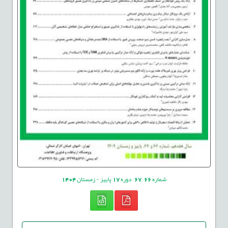
شماره
66
,
67
دوره
17
پاییز - زمستان
1404