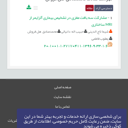
دسترسی آزاد
مقاله
1
-
مشارکت سه بافت مغزی در تشخیص بیماری آلزایمر از
MRI ساختاری
شیما تاج الدینی
حبیب اله دانیالی
محمدصادق هل فروش
یعقوب فاطمی
20.1001.1.27170411.1396.9.33.1.6
صفحه اصلی
نقشه سایت
تماس با ما
برای شخصی سازی ارائه خدمات و تجربه بهتر شما در این
حقوق این وب‌سایت متعلق به سامانه مدیریت نشریات
سایت، ضمن رعایت کامل حریم خصوصی، اطلاعات از طریق
کوکی ذخیره می شوند
رایمگ است.