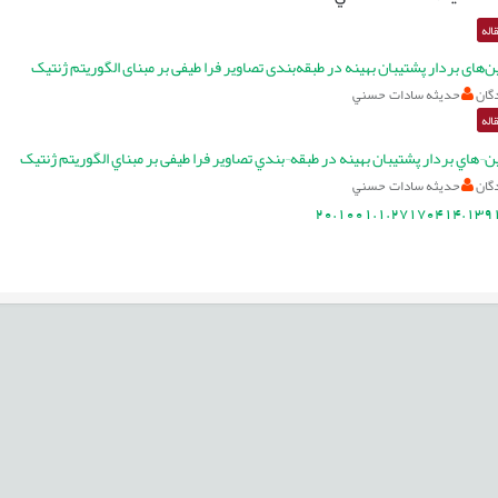
اله
‌های بردار پشتیبان بهینه در طبقه‌بندی تصاویر فرا طیفی بر مبنای الگوریتم ژنتیک
گان
حديثه سادات حسني
اله
¬هاي بردار پشتيبان بهينه در طبقه¬بندي تصاوير فرا طیفی بر مبناي الگوريتم ژنتيک
گان
حديثه سادات حسني
20.1001.1.27170414.1391