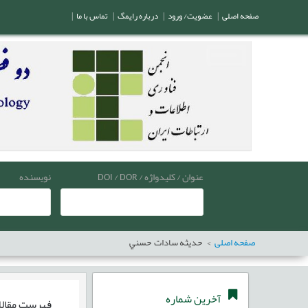
صفحه اصلی
|
عضویت/ ورود
|
درباره رایمگ
|
تماس با ما
|
عنوان / کلیدواژه / DOI / DOR
نویسنده
صفحه اصلی
حديثه سادات حسني
آخرین شماره
فهرست مقال