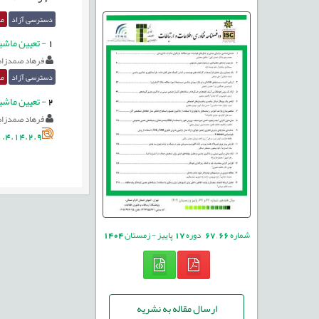
دسترسی آزاد
مق
1
-
تعیین ماشین
فرهاد صمدزاد
دسترسی آزاد
مق
2
-
تعيين ماشين
فرهاد صمدزاد
.4.14.2.9
شماره
66
,
67
دوره
17
پاییز - زمستان
1404
ارسال مقاله به نشریه