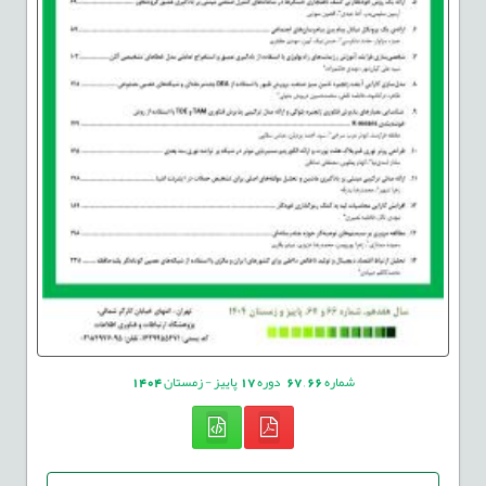
شماره
66
,
67
دوره
17
پاییز - زمستان
1404