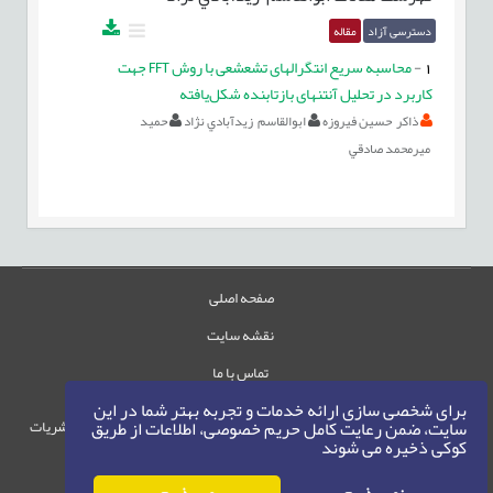
دسترسی آزاد
مقاله
1
-
محاسبه سريع انتگرالهای تشعشعی با روش FFT جهت
کاربرد در تحليل آنتنهای بازتابنده شکل‌يافته
ذاكر حسين فيروزه
ابوالقاسم زيدآبادي نژاد
حميد
ميرمحمد صادقي
صفحه اصلی
نقشه سایت
تماس با ما
برای شخصی سازی ارائه خدمات و تجربه بهتر شما در این
حقوق این وب‌سایت متعلق به سامانه مدیریت نشریات
سایت، ضمن رعایت کامل حریم خصوصی، اطلاعات از طریق
کوکی ذخیره می شوند
رایمگ است.
حق نشر
1405-1396
©