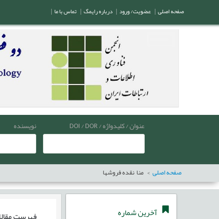
صفحه اصلی
|
عضویت/ ورود
|
درباره رایمگ
|
تماس با ما
|
عنوان / کلیدواژه / DOI / DOR
نویسنده
صفحه اصلی
منا نقده فروشها
آخرین شماره
فهرست مقال