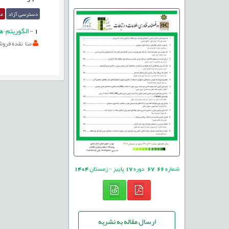
دسترسی آزاد
مق
1
-
الگوریتم¬ه
منا نقده فروش
شماره
66
,
67
دوره
17
پاییز - زمستان
1404
ارسال مقاله به نشریه