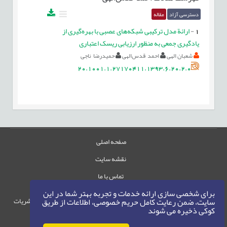
دسترسی آزاد
مقاله
1
-
ارائة مدل ترکیبی شبکه‌های عصبی با بهره‌گیری از
یادگیری جمعی به منظور ارزیابی ریسک اعتباری
شعبان الهی
احمد قدس‌الهی
حمیدرضا ناجی
20.1001.1.27170411.1393.6.20.2.0
صفحه اصلی
نقشه سایت
تماس با ما
برای شخصی سازی ارائه خدمات و تجربه بهتر شما در این
حقوق این وب‌سایت متعلق به سامانه مدیریت نشریات
سایت، ضمن رعایت کامل حریم خصوصی، اطلاعات از طریق
کوکی ذخیره می شوند
رایمگ است.
حق نشر
1405-1396
©