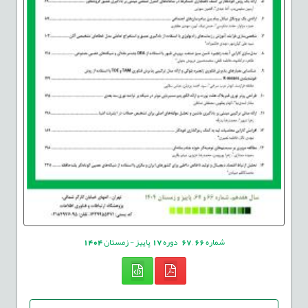
شماره
66
,
67
دوره
17
پاییز - زمستان
1404