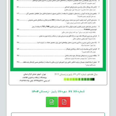
شماره
66
,
67
دوره
17
پاییز - زمستان
1404