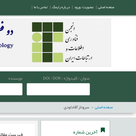
صفحه اصلی
|
عضویت/ ورود
|
درباره رایمگ
|
تماس با ما
|
عنوان / کلیدواژه / DOI / DOR
نویسنده
صفحه اصلی
سروناز آقاداودی
آخرین شماره
فهرست مقال