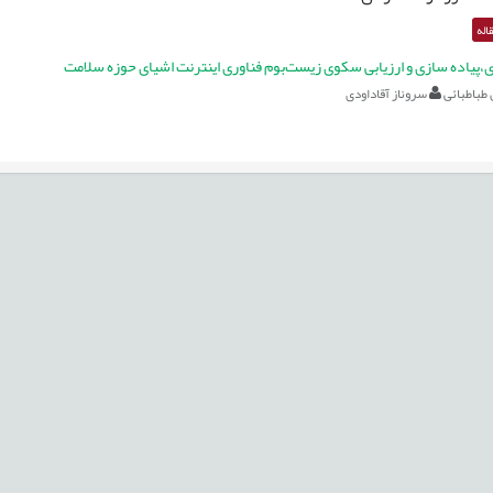
اله
ری،پیاده سازی و ارزیابی سکوی زیست‌بوم فناوری اینترنت اشیای حوزه سلامت
باطبائی
سروناز آقاداودی