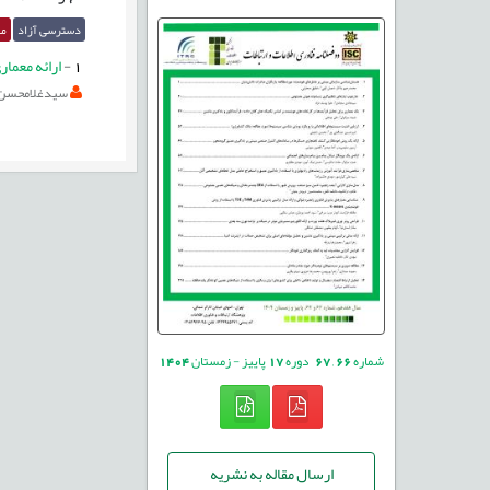
دسترسی آزاد
مق
1
-
ارائه معما
سیدغلامحسن ط
شماره
66
,
67
دوره
17
پاییز - زمستان
1404
ارسال مقاله به نشریه