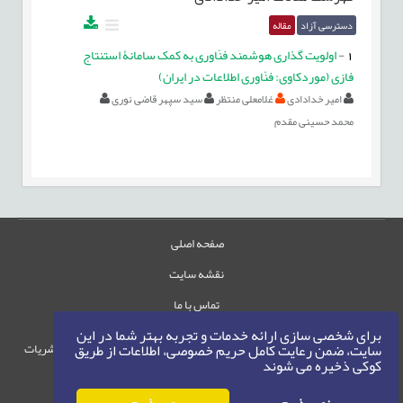
دسترسی آزاد
مقاله
1
-
اولویت گذاری هوشمند فنّاوری به کمک سامانۀ استنتاج
فازی (موردکاوی: فنّاوری اطلاعات در ایران)
امیر خدادادی
غلامعلی منتظر
سید سپهر قاضی نوری
محمد حسینی مقدم
صفحه اصلی
نقشه سایت
تماس با ما
برای شخصی سازی ارائه خدمات و تجربه بهتر شما در این
حقوق این وب‌سایت متعلق به سامانه مدیریت نشریات
سایت، ضمن رعایت کامل حریم خصوصی، اطلاعات از طریق
کوکی ذخیره می شوند
رایمگ است.
حق نشر
1405-1396
©