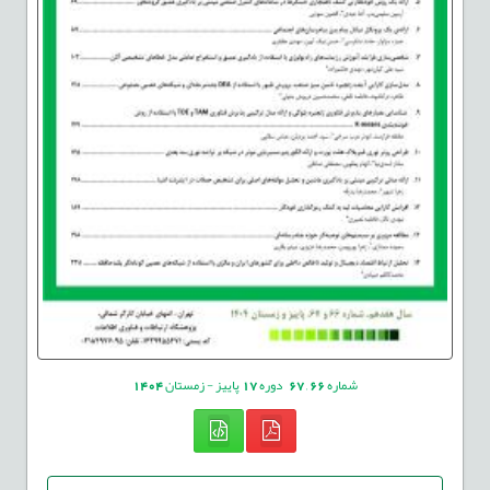
شماره
66
,
67
دوره
17
پاییز - زمستان
1404